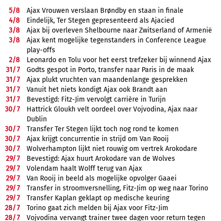
5/
8
Ajax Vrouwen verslaan Brøndby en staan in finale
4/
8
Eindelijk, Ter Stegen gepresenteerd als Ajacied
3/
8
Ajax bij overleven Shelbourne naar Zwitserland of Armenië
3/
8
Ajax kent mogelijke tegenstanders in Conference League
play-offs
2/
8
Leonardo en Tolu voor het eerst trefzeker bij winnend Ajax
31/
7
Godts gespot in Porto, transfer naar Paris in de maak
31/
7
Ajax plukt vruchten van maandenlange gesprekken
31/
7
Vanuit het niets kondigt Ajax ook Brandt aan
31/
7
Bevestigd: Fitz-Jim vervolgt carrière in Turijn
30/
7
Hattrick Gloukh velt oordeel over Vojvodina, Ajax naar
Dublin
30/
7
Transfer Ter Stegen lijkt toch nog rond te komen
30/
7
Ajax krijgt concurrentie in strijd om Van Rooij
30/
7
Wolverhampton lijkt niet rouwig om vertrek Arokodare
29/
7
Bevestigd: Ajax huurt Arokodare van de Wolves
29/
7
Volendam haalt Wolff terug van Ajax
29/
7
Van Rooij in beeld als mogelijke opvolger Gaaei
29/
7
Transfer in stroomversnelling, Fitz-Jim op weg naar Torino
29/
7
Transfer Kaplan geklapt op medische keuring
28/
7
Torino gaat zich melden bij Ajax voor Fitz-Jim
28/
7
Vojvodina vervangt trainer twee dagen voor return tegen