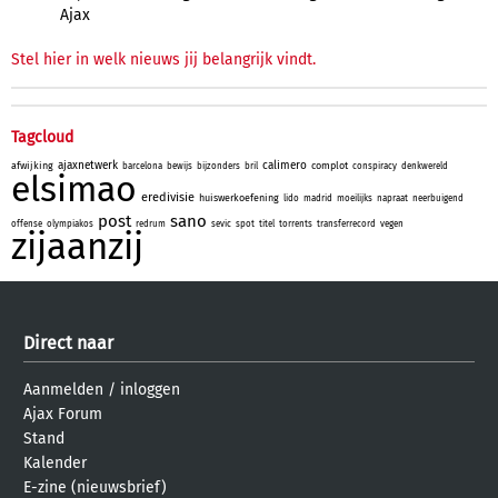
Ajax
Stel hier in welk nieuws jij belangrijk vindt.
Tagcloud
ajaxnetwerk
calimero
afwijking
complot
barcelona
bewijs
bijzonders
bril
conspiracy
denkwereld
elsimao
eredivisie
huiswerkoefening
lido
madrid
moeilijks
napraat
neerbuigend
post
sano
offense
olympiakos
redrum
sevic
spot
titel
torrents
transferrecord
vegen
zijaanzij
Direct naar
Aanmelden
/
inloggen
Ajax Forum
Stand
Kalender
E-zine (nieuwsbrief)