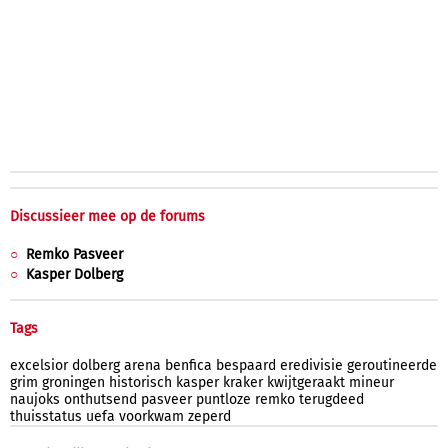
Discussieer mee op de forums
Remko Pasveer
Kasper Dolberg
Tags
excelsior
dolberg
arena
benfica
bespaard
eredivisie
geroutineerde
grim
groningen
historisch
kasper
kraker
kwijtgeraakt
mineur
naujoks
onthutsend
pasveer
puntloze
remko
terugdeed
thuisstatus
uefa
voorkwam
zeperd