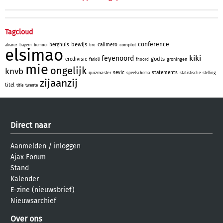
Tagcloud
conference
bewijs
berghuis
calimero
complot
alvarez
bayern
bemoei
bro
elsimao
kiki
feyenoord
godts
eredivisie
groningen
farioli
fnoord
mie
ongelijk
knvb
sevic
statements
quizmaster
speelschema
statistische
stelling
zijaanzij
titel
title
twente
Direct naar
Aanmelden
/
inloggen
Ajax Forum
Stand
Kalender
E-zine (nieuwsbrief)
Nieuwsarchief
Over ons