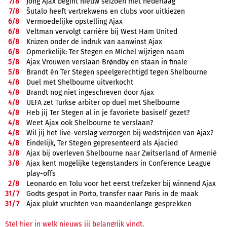
7/
8
Jong Ajax begint nieuw seizoen met nederlaag
7/
8
Šutalo heeft vertrekwens en clubs voor uitkiezen
6/
8
Vermoedelijke opstelling Ajax
6/
8
Veltman vervolgt carrière bij West Ham United
6/
8
Krüzen onder de indruk van aanwinst Ajax
6/
8
Opmerkelijk: Ter Stegen en Míchel wijzigen naam
5/
8
Ajax Vrouwen verslaan Brøndby en staan in finale
5/
8
Brandt én Ter Stegen speelgerechtigd tegen Shelbourne
4/
8
Duel met Shelbourne uitverkocht
4/
8
Brandt nog niet ingeschreven door Ajax
4/
8
UEFA zet Turkse arbiter op duel met Shelbourne
4/
8
Heb jij Ter Stegen al in je favoriete basiself gezet?
4/
8
Weet Ajax ook Shelbourne te verslaan?
4/
8
Wil jij het live-verslag verzorgen bij wedstrijden van Ajax?
4/
8
Eindelijk, Ter Stegen gepresenteerd als Ajacied
3/
8
Ajax bij overleven Shelbourne naar Zwitserland of Armenië
3/
8
Ajax kent mogelijke tegenstanders in Conference League
play-offs
2/
8
Leonardo en Tolu voor het eerst trefzeker bij winnend Ajax
31/
7
Godts gespot in Porto, transfer naar Paris in de maak
31/
7
Ajax plukt vruchten van maandenlange gesprekken
Stel hier in welk nieuws jij belangrijk vindt.