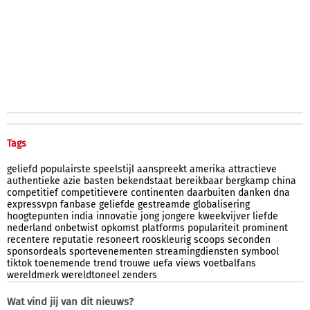
Tags
geliefd
populairste
speelstijl
aanspreekt
amerika
attractieve
authentieke
azie
basten
bekendstaat
bereikbaar
bergkamp
china
competitief
competitievere
continenten
daarbuiten
danken
dna
expressvpn
fanbase
geliefde
gestreamde
globalisering
hoogtepunten
india
innovatie
jong
jongere
kweekvijver
liefde
nederland
onbetwist
opkomst
platforms
populariteit
prominent
recentere
reputatie
resoneert
rooskleurig
scoops
seconden
sponsordeals
sportevenementen
streamingdiensten
symbool
tiktok
toenemende
trend
trouwe
uefa
views
voetbalfans
wereldmerk
wereldtoneel
zenders
Wat vind jij van dit nieuws?