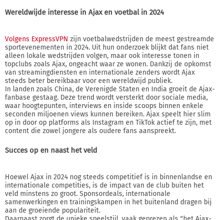
Wereldwijde interesse in Ajax en voetbal in 2024
Volgens ExpressVPN
zijn voetbalwedstrijden de meest gestreamde
sportevenementen in 2024. Uit hun onderzoek blijkt dat fans niet
alleen lokale wedstrijden volgen, maar ook interesse tonen in
topclubs zoals Ajax, ongeacht waar ze wonen. Dankzij de opkomst
van streamingdiensten en internationale zenders wordt Ajax
steeds beter bereikbaar voor een wereldwijd publiek.
In landen zoals China, de Verenigde Staten en India groeit de Ajax-
fanbase gestaag. Deze trend wordt versterkt door sociale media,
waar hoogtepunten, interviews en inside scoops binnen enkele
seconden miljoenen views kunnen bereiken. Ajax speelt hier slim
op in door op platforms als Instagram en TikTok actief te zijn, met
content die zowel jongere als oudere fans aanspreekt.
Succes op en naast het veld
Hoewel Ajax in 2024 nog steeds competitief is in binnenlandse en
internationale competities, is de impact van de club buiten het
veld minstens zo groot. Sponsordeals, internationale
samenwerkingen en trainingskampen in het buitenland dragen bij
aan de groeiende populariteit.
Daarnaast zorgt de unieke speelstijl, vaak geprezen als "het Ajax-