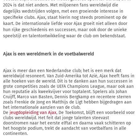
2024 is dat niet anders. Met miljoenen fans wereldwijd die
dagelijks wedstrijden volgen, met een groeiende interesse in
specifieke clubs. Ajax, staat hierin nog steeds prominent op de
kaart. De internationale liefde voor Ajax groeit niet alleen door
hun rijke geschiedenis en successen, maar ook door de unieke
speelstijl en talentontwikkeling waar de club om bekendstaat.
Ajax is een wereldmerk in de voetbalwereld
Ajax is meer dan een Nederlandse club; het is een merk dat
wereldwijd resoneert. Van Zuid-Amerika tot Azië, Ajax heeft fans in
alle hoeken van de wereld. Dit is te danken aan hun successen in
grote competities zoals de UEFA Champions League, maar ook aan
hun reputatie als kweekvijver voor toptalent. Spelers als Johan
Cruijff, Marco van Basten, Dennis Bergkamp en recentere sterren
zoals Frenkie de Jong en Matthijs de Ligt hebben bijgedragen aan
het internationale aanzien van de club.
De
jeugdopleiding van Ajax
, De Toekomst, blijft een voorbeeld voor
clubs wereldwijd. Het feit dat jonge talenten steevast
doorstromen naar het eerste elftal en daarna vaak schitteren op
het hoogste podium, trekt de aandacht van voetbalfans in alle
continenten.