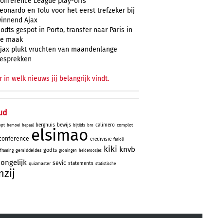
onference League play-offs
eonardo en Tolu voor het eerst trefzeker bij
innend Ajax
odts gespot in Porto, transfer naar Paris in
e maak
jax plukt vruchten van maandenlange
esprekken
r in welk nieuws jij belangrijk vindt.
ud
berghuis
bewijs
calimero
complot
opt
bemoei
bepaal
bijtijds
bro
elsimao
conference
eredivisie
farioli
kiki
knvb
godts
gemiddeldes
framing
groningen
heideroosjes
ongelijk
sevic
statements
quizmaster
statistische
nzij