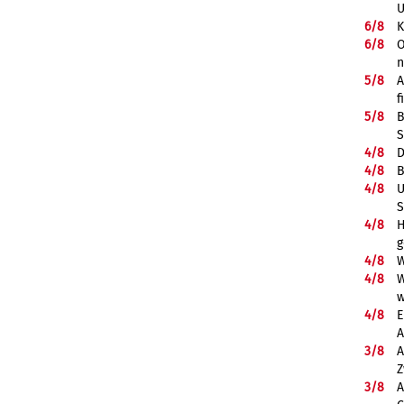
U
6/
8
K
6/
8
O
5/
8
A
f
5/
8
B
S
4/
8
D
4/
8
B
4/
8
U
S
4/
8
H
g
4/
8
W
4/
8
W
w
4/
8
E
A
3/
8
A
Z
3/
8
A