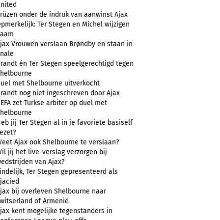
nited
rüzen onder de indruk van aanwinst Ajax
pmerkelijk: Ter Stegen en Míchel wijzigen
naam
jax Vrouwen verslaan Brøndby en staan in
inale
randt én Ter Stegen speelgerechtigd tegen
helbourne
uel met Shelbourne uitverkocht
randt nog niet ingeschreven door Ajax
EFA zet Turkse arbiter op duel met
helbourne
eb jij Ter Stegen al in je favoriete basiself
ezet?
eet Ajax ook Shelbourne te verslaan?
il jij het live-verslag verzorgen bij
edstrijden van Ajax?
indelijk, Ter Stegen gepresenteerd als
jacied
jax bij overleven Shelbourne naar
witserland of Armenië
jax kent mogelijke tegenstanders in