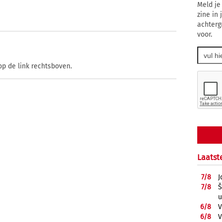
Meld je
zine in
achterg
voor.
op de link rechtsboven.
Laatst
7/
8
J
7/
8
Š
u
6/
8
V
6/
8
V