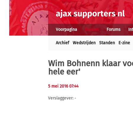
Voorpagina
Nieuws
Forums
In
Archief
Wedstrijden
Standen
E-zine
Wim Bohnenn klaar voor
hele eer'
5 mei 2016 07:44
Verslaggever: -