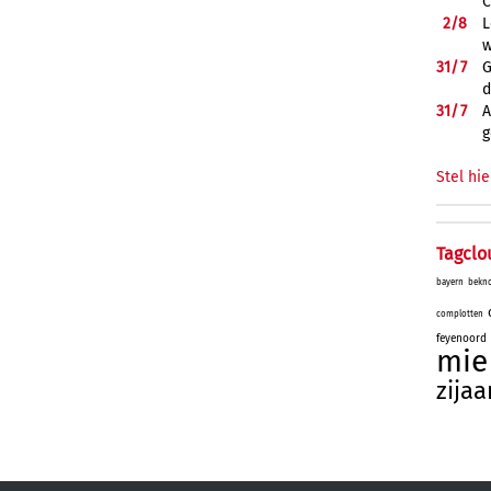
C
2/
8
L
w
31/
7
G
d
31/
7
A
g
Stel hie
Tagclo
bayern
bekn
complotten
feyenoord
mie
zijaa