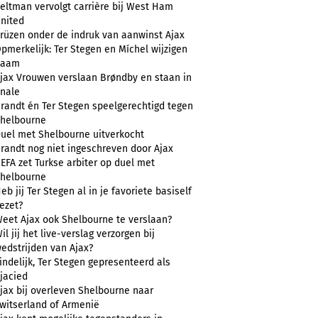
eltman vervolgt carrière bij West Ham
nited
rüzen onder de indruk van aanwinst Ajax
pmerkelijk: Ter Stegen en Míchel wijzigen
naam
jax Vrouwen verslaan Brøndby en staan in
inale
randt én Ter Stegen speelgerechtigd tegen
helbourne
uel met Shelbourne uitverkocht
randt nog niet ingeschreven door Ajax
EFA zet Turkse arbiter op duel met
helbourne
eb jij Ter Stegen al in je favoriete basiself
ezet?
eet Ajax ook Shelbourne te verslaan?
il jij het live-verslag verzorgen bij
edstrijden van Ajax?
indelijk, Ter Stegen gepresenteerd als
jacied
jax bij overleven Shelbourne naar
witserland of Armenië