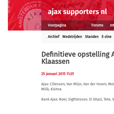
Voorpagina
Nieuws
Forums
In
Archief
Wedstrijden
Standen
E-zine
Definitieve opstelling 
Klaassen
25 januari 2015 11:25
Ajax: Cillessen; Van Rhijn, Van der Hoorn, Mo
Milik, Kishna
Bank Ajax: Boer, Sigthórsson. El Ghazi, Tete, 