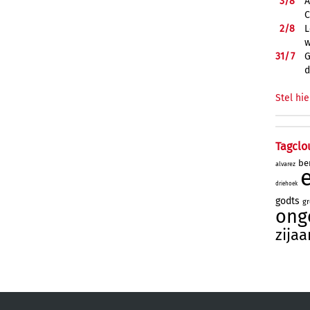
3/
8
A
C
2/
8
L
w
31/
7
G
d
Stel hie
Tagclo
be
alvarez
driehoek
godts
gr
onge
zijaa