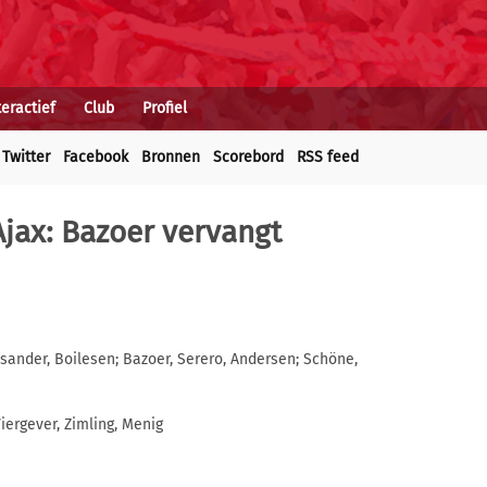
teractief
Club
Profiel
Twitter
Facebook
Bronnen
Scorebord
RSS feed
Ajax: Bazoer vervangt
isander, Boilesen; Bazoer, Serero, Andersen; Schöne,
Viergever, Zimling, Menig