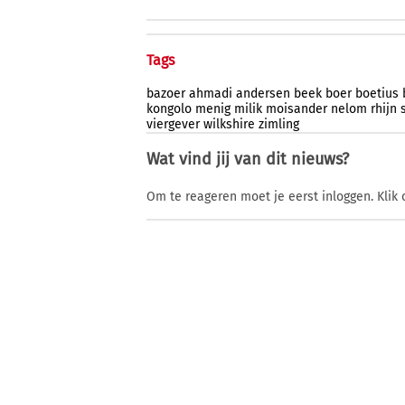
Tags
bazoer
ahmadi
andersen
beek
boer
boetius
kongolo
menig
milik
moisander
nelom
rhijn
viergever
wilkshire
zimling
Wat vind jij van dit nieuws?
Om te reageren moet je eerst inloggen. Klik 