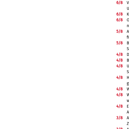
6/
8
V
U
6/
8
K
6/
8
O
5/
8
A
f
5/
8
B
S
4/
8
D
4/
8
B
4/
8
U
S
4/
8
H
g
4/
8
W
4/
8
W
w
4/
8
E
A
3/
8
A
Z