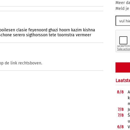
Meer da
Meld je
boilesen
clasie
feyenoord
ghazi
hoorn
kazim
kishna
schone
serero
sigthorsson
tete
toornstra
vermeer
op de link rechtsboven.
Laatst
8/
8
A
k
m
7/
8
J
7/
8
Š
u
6/
8
V