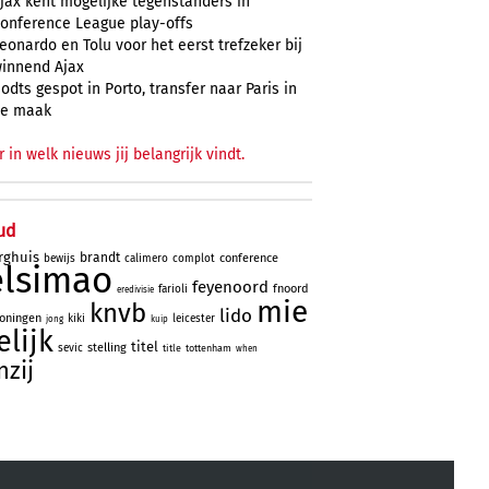
jax kent mogelijke tegenstanders in
onference League play-offs
eonardo en Tolu voor het eerst trefzeker bij
innend Ajax
odts gespot in Porto, transfer naar Paris in
e maak
r in welk nieuws jij belangrijk vindt.
ud
rghuis
brandt
conference
bewijs
calimero
complot
elsimao
feyenoord
fnoord
farioli
eredivisie
mie
knvb
lido
oningen
kiki
leicester
jong
kuip
lijk
titel
stelling
sevic
title
tottenham
when
nzij