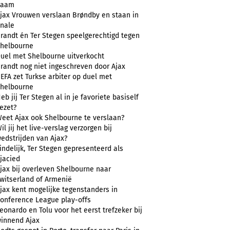
naam
jax Vrouwen verslaan Brøndby en staan in
inale
randt én Ter Stegen speelgerechtigd tegen
helbourne
uel met Shelbourne uitverkocht
randt nog niet ingeschreven door Ajax
EFA zet Turkse arbiter op duel met
helbourne
eb jij Ter Stegen al in je favoriete basiself
ezet?
eet Ajax ook Shelbourne te verslaan?
il jij het live-verslag verzorgen bij
edstrijden van Ajax?
indelijk, Ter Stegen gepresenteerd als
jacied
jax bij overleven Shelbourne naar
witserland of Armenië
jax kent mogelijke tegenstanders in
onference League play-offs
eonardo en Tolu voor het eerst trefzeker bij
innend Ajax