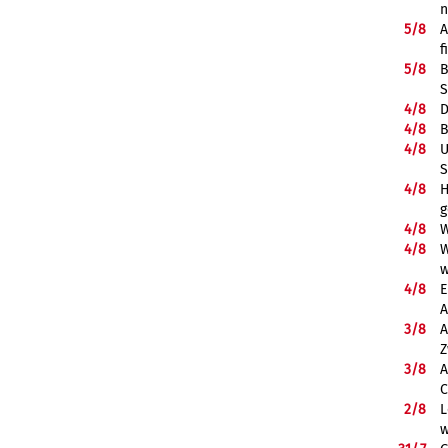
5/
8
A
f
5/
8
B
S
4/
8
D
4/
8
B
4/
8
U
S
4/
8
H
g
4/
8
W
4/
8
W
w
4/
8
E
A
3/
8
A
Z
3/
8
A
C
2/
8
L
w