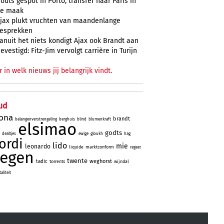
odts gespot in Porto, transfer naar Paris in
e maak
jax plukt vruchten van maandenlange
esprekken
anuit het niets kondigt Ajax ook Brandt aan
evestigd: Fitz-Jim vervolgt carrière in Turijn
r in welk nieuws jij belangrijk vindt.
ud
lona
brandt
belangenverstrengeling
berghuis
blind
blumenkraft
elsimao
godts
dealtjes
ewige
gloukh
hag
jordi
lido
mie
leonardo
liquide
marktconform
regeer
tegen
twente
weghorst
tadic
torrents
wijndal
liteit