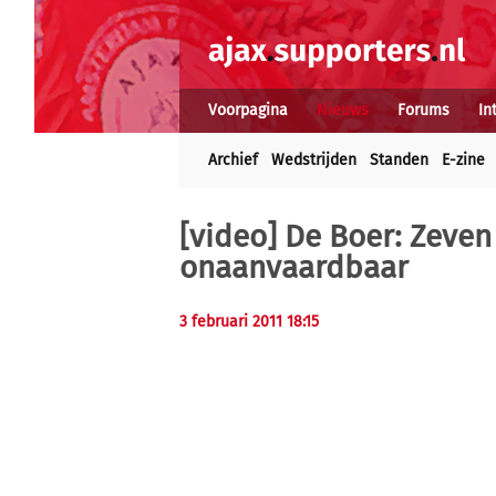
Voorpagina
Nieuws
Forums
In
Archief
Wedstrijden
Standen
E-zine
[video] De Boer: Zeven j
onaanvaardbaar
3 februari 2011 18:15