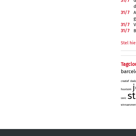
31/
7
G
d
31/
7
A
g
31/
7
V
31/
7
B
Stel hie
Tagclo
barce
creatief
deals
huursom
s
sevic
winnaarsmenta