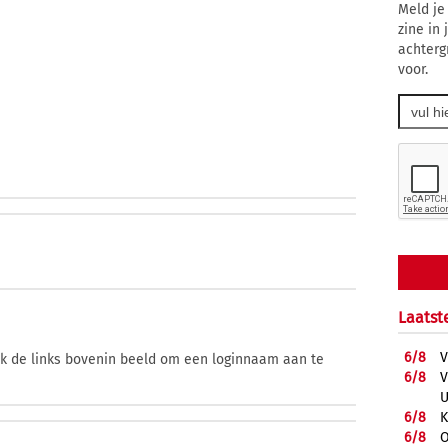
Meld je
zine in
achterg
voor.
Laatst
6/
8
V
ik de links bovenin beeld om een loginnaam aan te
6/
8
V
U
6/
8
K
6/
8
O