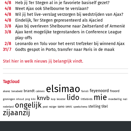
4/
8
Heb jij Ter Stegen al in je favoriete basiself gezet?
4/
8
Weet Ajax ook Shelbourne te verslaan?
4/
8
Wil jij het live-verslag verzorgen bij wedstrijden van Ajax?
4/
8
Eindelijk, Ter Stegen gepresenteerd als Ajacied
3/
8
Ajax bij overleven Shelbourne naar Zwitserland of Armenië
3/
8
Ajax kent mogelijke tegenstanders in Conference League
play-offs
2/
8
Leonardo en Tolu voor het eerst trefzeker bij winnend Ajax
31/
7
Godts gespot in Porto, transfer naar Paris in de maak
Stel hier in welk nieuws jij belangrijk vindt.
Tagcloud
elsimao
feyenoord
brandt
fnoord
farioli
alvarez
benadeeld
calimero
mie
lido
knvb
groningen
kiki
littlebirds
moedwillig
inhoud
jong
kuip
leicester
nazi
ongelijk
stelling
titel
sano
sevic
post
nederland
reiziger
speelschema
zijaanzij