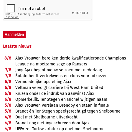
Laatste nieuws
8/
8
Ajax Vrouwen bereiken derde kwalificatieronde Champions
League na moeizame zege op Rangers
7/
8
Jong Ajax begint nieuw seizoen met nederlaag
7/
8
Šutalo heeft vertrekwens en clubs voor uitkiezen
6/
8
Vermoedelijke opstelling Ajax
6/
8
Veltman vervolgt carrière bij West Ham United
6/
8
Krüzen onder de indruk van aanwinst Ajax
6/
8
Opmerkelijk: Ter Stegen en Míchel wijzigen naam
5/
8
Ajax Vrouwen verslaan Brøndby en staan in finale
5/
8
Brandt én Ter Stegen speelgerechtigd tegen Shelbourne
4/
8
Duel met Shelbourne uitverkocht
4/
8
Brandt nog niet ingeschreven door Ajax
4/
8
UEFA zet Turkse arbiter op duel met Shelbourne