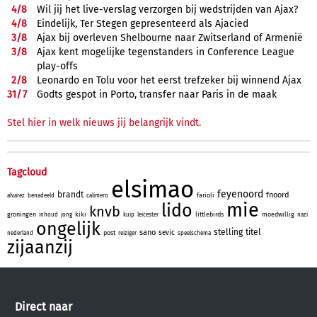
4/
8
Wil jij het live-verslag verzorgen bij wedstrijden van Ajax?
4/
8
Eindelijk, Ter Stegen gepresenteerd als Ajacied
3/
8
Ajax bij overleven Shelbourne naar Zwitserland of Armenië
3/
8
Ajax kent mogelijke tegenstanders in Conference League
play-offs
2/
8
Leonardo en Tolu voor het eerst trefzeker bij winnend Ajax
31/
7
Godts gespot in Porto, transfer naar Paris in de maak
Stel hier in welk nieuws jij belangrijk vindt.
Tagcloud
elsimao
feyenoord
brandt
fnoord
farioli
alvarez
benadeeld
calimero
mie
lido
knvb
groningen
kiki
littlebirds
moedwillig
inhoud
jong
kuip
leicester
nazi
ongelijk
stelling
titel
sano
sevic
post
nederland
reiziger
speelschema
zijaanzij
Direct naar