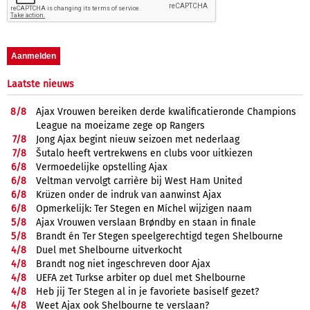
Laatste nieuws
8/
8
Ajax Vrouwen bereiken derde kwalificatieronde Champions
League na moeizame zege op Rangers
7/
8
Jong Ajax begint nieuw seizoen met nederlaag
7/
8
Šutalo heeft vertrekwens en clubs voor uitkiezen
6/
8
Vermoedelijke opstelling Ajax
6/
8
Veltman vervolgt carrière bij West Ham United
6/
8
Krüzen onder de indruk van aanwinst Ajax
6/
8
Opmerkelijk: Ter Stegen en Míchel wijzigen naam
5/
8
Ajax Vrouwen verslaan Brøndby en staan in finale
5/
8
Brandt én Ter Stegen speelgerechtigd tegen Shelbourne
4/
8
Duel met Shelbourne uitverkocht
4/
8
Brandt nog niet ingeschreven door Ajax
4/
8
UEFA zet Turkse arbiter op duel met Shelbourne
4/
8
Heb jij Ter Stegen al in je favoriete basiself gezet?
4/
8
Weet Ajax ook Shelbourne te verslaan?