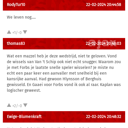
RodyTur10
22-02-2024 20:44:58
We leven nog.....
+1/-0
thomas83
22-02-2024 20:48:03
Wat een mazzel heb je deze wedstrijd, niet te geloven. Vond
de wissels van Van 't Schip ook niet echt snugger. Waarom zou
je met Forbs je laatste snelle speler wisselen? Je miste nu
echt een paar keer een aanvaller met snelheid bij een
kansrijke aanval. Had gewoon Hlynsson of Berghuis
gewisseld. En Gaaei voor Forbs vond ik ook al raar. Kaplan was
logischer geweest.
+2/-0
Ewige-Blumenkraft
22-02-2024 20:48:32