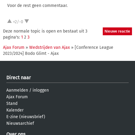
Voor de rest geen commentaar.
+2/-0
Deze normale topic is open en bestaat uit 3
pagina's:
1
2
3
Ajax Forum
»
Wedstrijden van Ajax
» [Conference League
2023/2024] Bodo Glimt - Ajax
Direct naar
Aanmelden
/
inloggen
Ajax Forum
Stand
Kalender
E-zine (nieuwsbrief)
Nieuwsarchief
Over ons