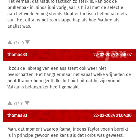
Het verhaal dat Maduro tactisch zo sterk is, kan ook de
prullenbak in. Sinds juni vorig jaar is hij al met de selectie
aan het werk en nog steeds klopt er tactisch helemaal niets
van. Het elftal is net zo'n slappe hap als hoe Maduro als
analist was.
+2/-0
thomas83
22-02-2024 20:58:07
Ik zou de inbreng van een assistent ook weer niet
overschatten. Het hangt er maar net vanaf welke vrijheden de
hoofdtrainer hem geeft. Ik sluit niet uit dat hij zijn vriend
Valkanis belangrijker heeft gemaakt
+1/-0
thomas83
22-02-2024 21:04:00
Man, dat moment waarop Ramaj ineens Taylor voorin bereikt
is in principe gewoon een kans als dat Forbs was geweest.