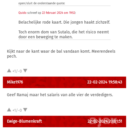
open/sluit de onderstaande quote:
Quido
schreef op
22 februari 2024 om 19:52
:
Belachelijke rode kaart. Die jongen haakt zichzelf.
Toch enorm dom van Sutalo, die het risico neemt
door een beweging te maken.
Kijkt naar de kant waar de bal vandaan komt. Meerendeels
pech.
+1/-0
Mike1976
22-02-2024 19:58:43
Geef Ramaj maar het salaris van alle vier de verdedigers.
+1/-0
Ewige-Blumenkraft
22-02-2024 20:01:51