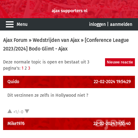
Menu
inloggen
|
aanmelden
Ajax Forum
»
Wedstrijden van Ajax
» [Conference League
2023/2024] Bodo Glimt - Ajax
Deze normale topic is open en bestaat uit 3
pagina's:
1
2
3
Quido
22-02-2024 19:54:29
Dit verzinnen ze zelfs in Hollywood niet ?
+1/-0
Mike1976
22-02-2024 19:55:40