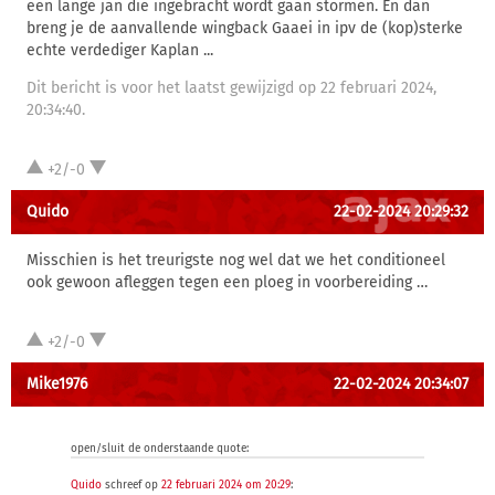
een lange jan die ingebracht wordt gaan stormen. En dan
breng je de aanvallende wingback Gaaei in ipv de (kop)sterke
echte verdediger Kaplan ...
Dit bericht is voor het laatst gewijzigd op 22 februari 2024,
20:34:40.
+2/-0
Quido
22-02-2024 20:29:32
Misschien is het treurigste nog wel dat we het conditioneel
ook gewoon afleggen tegen een ploeg in voorbereiding …
+2/-0
Mike1976
22-02-2024 20:34:07
open/sluit de onderstaande quote:
Quido
schreef op
22 februari 2024 om 20:29
: