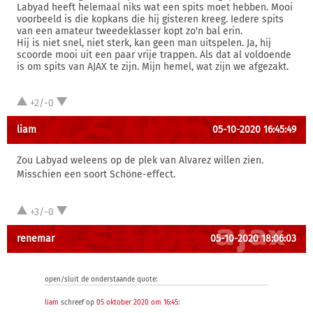
Labyad heeft helemaal niks wat een spits moet hebben. Mooi
voorbeeld is die kopkans die hij gisteren kreeg. Iedere spits
van een amateur tweedeklasser kopt zo'n bal erin.
Hij is niet snel, niet sterk, kan geen man uitspelen. Ja, hij
scoorde mooi uit een paar vrije trappen. Als dat al voldoende
is om spits van AJAX te zijn. Mijn hemel, wat zijn we afgezakt.
+2/-0
liam
05-10-2020 16:45:49
Zou Labyad weleens op de plek van Alvarez willen zien.
Misschien een soort Schöne-effect.
+3/-0
renemar
05-10-2020 18:06:03
open/sluit de onderstaande quote:
liam
schreef op
05 oktober 2020 om 16:45
: