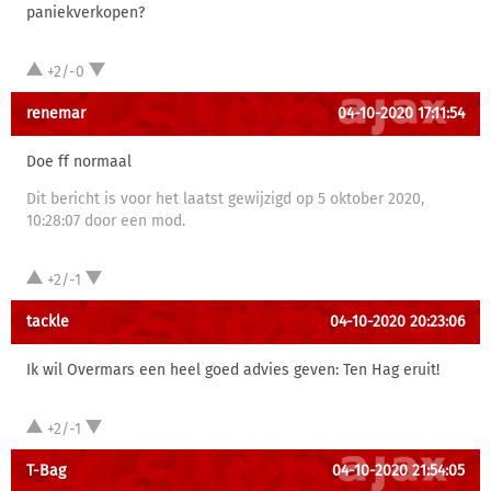
paniekverkopen?
+2/-0
renemar
04-10-2020 17:11:54
Doe ff normaal
Dit bericht is voor het laatst gewijzigd op 5 oktober 2020,
10:28:07 door een mod.
+2/-1
tackle
04-10-2020 20:23:06
Ik wil Overmars een heel goed advies geven: Ten Hag eruit!
+2/-1
T-Bag
04-10-2020 21:54:05