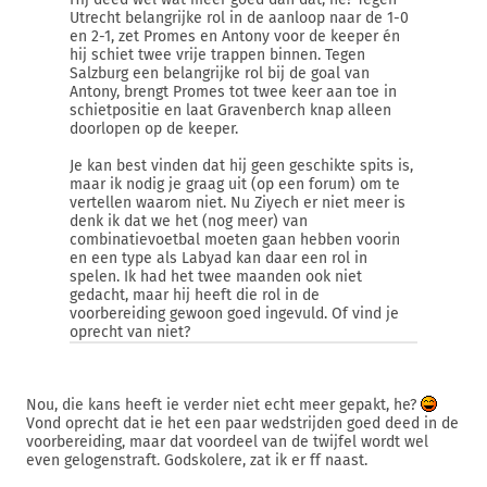
Utrecht belangrijke rol in de aanloop naar de 1-0
en 2-1, zet Promes en Antony voor de keeper én
hij schiet twee vrije trappen binnen. Tegen
Salzburg een belangrijke rol bij de goal van
Antony, brengt Promes tot twee keer aan toe in
schietpositie en laat Gravenberch knap alleen
doorlopen op de keeper.
Je kan best vinden dat hij geen geschikte spits is,
maar ik nodig je graag uit (op een forum) om te
vertellen waarom niet. Nu Ziyech er niet meer is
denk ik dat we het (nog meer) van
combinatievoetbal moeten gaan hebben voorin
en een type als Labyad kan daar een rol in
spelen. Ik had het twee maanden ook niet
gedacht, maar hij heeft die rol in de
voorbereiding gewoon goed ingevuld. Of vind je
oprecht van niet?
Nou, die kans heeft ie verder niet echt meer gepakt, he?
Vond oprecht dat ie het een paar wedstrijden goed deed in de
voorbereiding, maar dat voordeel van de twijfel wordt wel
even gelogenstraft. Godskolere, zat ik er ff naast.