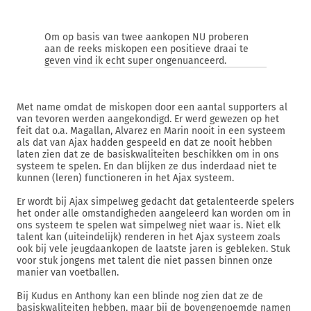
Om op basis van twee aankopen NU proberen
aan de reeks miskopen een positieve draai te
geven vind ik echt super ongenuanceerd.
Met name omdat de miskopen door een aantal supporters al
van tevoren werden aangekondigd. Er werd gewezen op het
feit dat o.a. Magallan, Alvarez en Marin nooit in een systeem
als dat van Ajax hadden gespeeld en dat ze nooit hebben
laten zien dat ze de basiskwaliteiten beschikken om in ons
systeem te spelen. En dan blijken ze dus inderdaad niet te
kunnen (leren) functioneren in het Ajax systeem.
Er wordt bij Ajax simpelweg gedacht dat getalenteerde spelers
het onder alle omstandigheden aangeleerd kan worden om in
ons systeem te spelen wat simpelweg niet waar is. Niet elk
talent kan (uiteindelijk) renderen in het Ajax systeem zoals
ook bij vele jeugdaankopen de laatste jaren is gebleken. Stuk
voor stuk jongens met talent die niet passen binnen onze
manier van voetballen.
Bij Kudus en Anthony kan een blinde nog zien dat ze de
basiskwaliteiten hebben, maar bij de bovengenoemde namen