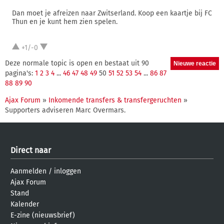
Dan moet je afreizen naar Zwitserland. Koop een kaartje bij FC
Thun en je kunt hem zien spelen.
+1/-0
Deze normale topic is open en bestaat uit 90
pagina's:
1
2
3
4
...
46
47
48
49
50
51
52
53
54
...
86
87
88
89
90
Ajax Forum
»
Inkomende transfers & transfergeruchten
»
Supporters adviseren Marc Overmars.
Direct naar
Aanmelden
/
inloggen
Ajax Forum
Stand
Kalender
E-zine (nieuwsbrief)