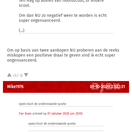
Ten Hag op advies van hoofdscout, of andere
scout.
Om dan NU zo negatief weer te worden is echt
super ongenuanceerd.
(...)
Om op basis van twee aankopen NU proberen aan de reeks
miskopen een positieve draai te geven vind ik echt super
ongenuanceerd.
+3/-0
Mike1976
01-10-2020 23:22:31
open/sluit de onderstaande quote:
Fier Koen
schreef op
01 oktober 2020 om 20:55
:
open/sluit de onderstaande quote: