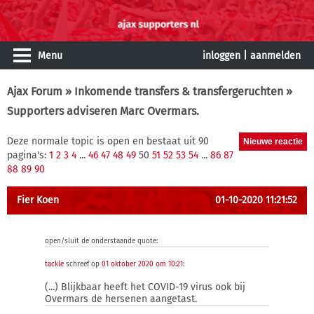
Menu
inloggen
|
aanmelden
Ajax Forum
»
Inkomende transfers & transfergeruchten
»
Supporters adviseren Marc Overmars.
Deze normale topic is open en bestaat uit 90
pagina's:
1
2
3
4
...
46
47
48
49
50
51
52
53
54
...
86
87
88
89
90
Fier Koen
01-10-2020 11:21:52
open/sluit de onderstaande quote:
tackle
schreef op
01 oktober 2020 om 10:21
:
(...) Blijkbaar heeft het COVID-19 virus ook bij
Overmars de hersenen aangetast.