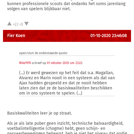
kunnen professionele scouts dat ondanks het soms jarenlang
volgen van spelers blijkbaar niet.
+2/-0
Fier Koen
01-10-2020 23:46:08
open/sluit de onderstaande quote:
Mike1976
schreef op
01 oktober 2020 om 23:22
:
(...) Er werd gewezen op het feit dat o.a. Magallan,
Alvarez en Marin nooit in een systeem als dat van
Ajax hadden gespeeld en dat ze nooit hebben
laten zien dat ze de basiskwaliteiten beschikken
om in ons systeem te spelen. (...)
Basiskwaliteiten leer je op straat.
Als je als late puber geen inzicht, technische balvaardigheid,
voetbalintelligentie (chogme) hebt, geen schijn- en
passeerbewegingen beheerst, heb je niet het niveau dat nodig