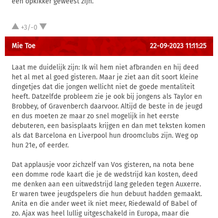
een opkikker geweest zijn.
+3/-0
Mie Toe
22-09-2023 11:11:25
Laat me duidelijk zijn: Ik wil hem niet afbranden en hij deed
het al met al goed gisteren. Maar je ziet aan dit soort kleine
dingetjes dat die jongen wellicht niet de goede mentaliteit
heeft. Datzelfde probleem zie je ook bij jongens als Taylor en
Brobbey, of Gravenberch daarvoor. Altijd de beste in de jeugd
en dus moeten ze maar zo snel mogelijk in het eerste
debuteren, een basisplaats krijgen en dan met teksten komen
als dat Barcelona en Liverpool hun droomclubs zijn. Weg op
hun 21e, of eerder.
Dat applausje voor zichzelf van Vos gisteren, na nota bene
een domme rode kaart die je de wedstrijd kan kosten, deed
me denken aan een uitwedstrijd lang geleden tegen Auxerre.
Er waren twee jeugdspelers die hun debuut hadden gemaakt.
Anita en die ander weet ik niet meer, Riedewald of Babel of
zo. Ajax was heel lullig uitgeschakeld in Europa, maar die