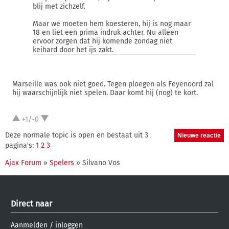
blij met zichzelf.
Maar we moeten hem koesteren, hij is nog maar
18 en liet een prima indruk achter. Nu alleen
ervoor zorgen dat hij komende zondag niet
keihard door het ijs zakt.
Marseille was ook niet goed. Tegen ploegen als Feyenoord zal
hij waarschijnlijk niet spelen. Daar komt hij (nog) te kort.
+1/-0
Deze normale topic is open en bestaat uit 3
pagina's: 1
2
3
Ajax Forum
»
Spelers
» Silvano Vos
Direct naar
Aanmelden
/
inloggen