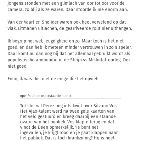
jongens stonden met een glimlach van oor tot oor voor de
camera, zo blij als ze waren. Daar stoorde ik me enorm aan.
Van der Vaart en Sneijder waren ook heel vervelend op dat
vlak. Litmanen uitlachen, de gearriveerde routinier uithangen.
Ik begrijp het wel, jeugdigheid en zo. Maar toch is het niet
goed, en dan heb ik meteen minder vertrouwen in zo'n speler.
Daar komt nu dan nog bij dat het allemaal gebruikt wordt als
populistische ammunitie in de Steijn vs Mislintat-oorlog. Ook
niet goed.
Enfin, ik was dus niet de enige die het opviel:
open/sluit de onderstaande quote:
Tot slot wil Perez nog iets kwijt over Silvano Vos.
Het Ajax-talent werd na twee gele kaarten van
het veld gestuurd en kreeg daarbij een staande
ovatie van het publiek. Vos klapte terug en dat
vindt de Deen opmerkelijk. 'Je bent net
ingevallen, je krijgt rood en je gaat klappen naar
het publiek. Dat is toch krankzinnig? Hij is heel