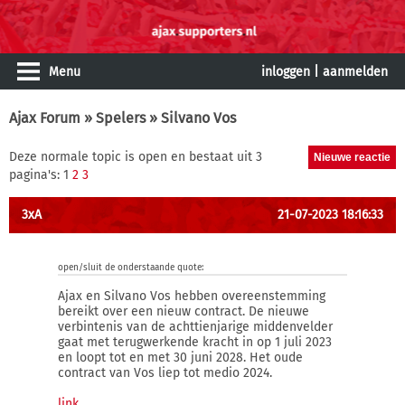
Menu
inloggen
|
aanmelden
Ajax Forum
»
Spelers
» Silvano Vos
Deze normale topic is open en bestaat uit 3
pagina's: 1
2
3
3xA
21-07-2023 18:16:33
open/sluit de onderstaande quote:
Ajax en Silvano Vos hebben overeenstemming
bereikt over een nieuw contract. De nieuwe
verbintenis van de achttienjarige middenvelder
gaat met terugwerkende kracht in op 1 juli 2023
en loopt tot en met 30 juni 2028. Het oude
contract van Vos liep tot medio 2024.
link