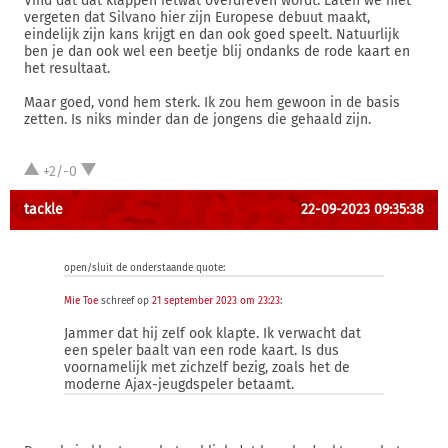
Vind dat dat klappen ietwat overdreven wordt. Laten we niet
vergeten dat Silvano hier zijn Europese debuut maakt,
eindelijk zijn kans krijgt en dan ook goed speelt. Natuurlijk
ben je dan ook wel een beetje blij ondanks de rode kaart en
het resultaat.
Maar goed, vond hem sterk. Ik zou hem gewoon in de basis
zetten. Is niks minder dan de jongens die gehaald zijn.
+2/-0
tackle
22-09-2023 09:35:38
open/sluit de onderstaande quote:
Mie Toe
schreef op
21 september 2023 om 23:23
:
Jammer dat hij zelf ook klapte. Ik verwacht dat
een speler baalt van een rode kaart. Is dus
voornamelijk met zichzelf bezig, zoals het de
moderne Ajax-jeugdspeler betaamt.