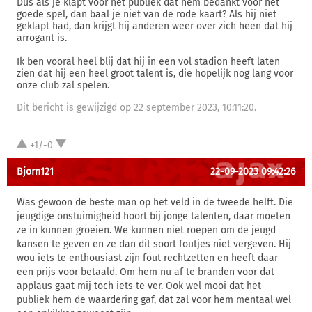
Dus als je klapt voor het publiek dat hem bedankt voor het
goede spel, dan baal je niet van de rode kaart? Als hij niet
geklapt had, dan krijgt hij anderen weer over zich heen dat hij
arrogant is.
Ik ben vooral heel blij dat hij in een vol stadion heeft laten
zien dat hij een heel groot talent is, die hopelijk nog lang voor
onze club zal spelen.
Dit bericht is gewijzigd op 22 september 2023, 10:11:20.
+1/-0
Bjorn121
22-09-2023 09:42:26
Was gewoon de beste man op het veld in de tweede helft. Die
jeugdige onstuimigheid hoort bij jonge talenten, daar moeten
ze in kunnen groeien. We kunnen niet roepen om de jeugd
kansen te geven en ze dan dit soort foutjes niet vergeven. Hij
wou iets te enthousiast zijn fout rechtzetten en heeft daar
een prijs voor betaald. Om hem nu af te branden voor dat
applaus gaat mij toch iets te ver. Ook wel mooi dat het
publiek hem de waardering gaf, dat zal voor hem mentaal wel