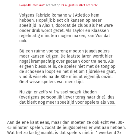
Ewige-Blumenkraft
schreef op
24 augustus 2023 om 16:12
:
Volgens Fabrizio Romano wil Atletico hem
hebben. Hopelijk biedt dit kansen op meer
speeltijd in Ajax 1, doordat de clubs als het ware
onder druk wordt gezet. Als Taylor en Klaassen
regelmatig minuten mogen maken, kan Vos dat
ook.
Bij een ruime voorsprong moeten jeugdspelers
meer kansen krijgen. De laatste jaren wordt hier
nogal krampachtig over gedaan door trainers. Als
er geen blessure is, de speler niet met de tong op
de schoenen loopt en het niet om tijdrekken gaat,
vind ik wissels na de 80e minuut eigenlijk onzin.
Geef wisselspelers wat meer tijd.
Nu zijn er zelfs vijf wisselmogelijkheden
(overigens persoonlijk liever terug naar drie), dus
dat biedt nog meer speeltijd voor spelers als Vos.
Aan de ene kant eens, maar dan moeten ze ook echt wel 30-
45 minuten spelen, zodat de jeugdspelers er wat aan hebben.
Wat het zo lastig maakt, is dat spelers niet in 1 weekend 2x