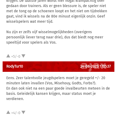
krijgen. De laatste jaren wordt hier nogal krampachtig over
gedaan door trainers. Als er geen blessure is, de speler niet
met de tong op de schoenen loopt en het niet om tijdrekken
gaat, vind ik wissels na de 80e minuut eigenlijk onzin. Geef
wisselspelers wat meer tijd.
Nu zijn er zelfs vijf wisselmogelijkheden (overigens
persoonlijk liever terug naar drie), dus dat biedt nog meer
speeltijd voor spelers als Vos.
+5/-0
RodyTur10
24-08-2023 17:15:37
Eens. Zeer talentvolle jeugdspelers moet je geregeld =/- 20
minuten laten invallen (Vos, Misehouy, Godts, Forbs?).
En dan ook niet na een paar goede invalbeurten meteen in de
basis. Geleidelijk kansen krijgen, maar status moet je
verdienen.
+4/-0