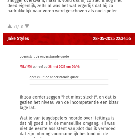
snugger overkwam, maar ik vond dat hij zo slecht nog niet
deed eigenlijk, zelfs al was het wat ergerlijk dat hij zo
nadrukkelijk naar voren werd geschoven als oud-speler.
+1/-0
Jake Styles
28-05-2025 22:34:56
open/sluit de onderstaande quote:
Mike1976
schreef op
28 mei 2025 om 20:46
:
open/sluit de onderstaande quote:
Ik zou eerder zeggen "het minst slecht", en dat is
gezien het niveau van de incompetentie een bizar
lage lat.
Wat je van jeugdspelers hoorde over Heitinga is
dat hij goed is in de menselijke omgang. Hij was
niet de eerste assistent van Slot dus ik vermoed
dat zijn inbreng voormamelijk bestond uit de