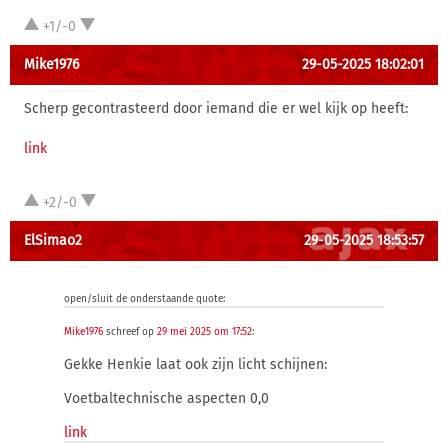
+1/-0
Mike1976
29-05-2025 18:02:01
Scherp gecontrasteerd door iemand die er wel kijk op heeft:
link
+2/-0
ElSimao2
29-05-2025 18:53:57
open/sluit de onderstaande quote:
Mike1976
schreef op
29 mei 2025 om 17:52
:
Gekke Henkie laat ook zijn licht schijnen:
Voetbaltechnische aspecten 0,0
link