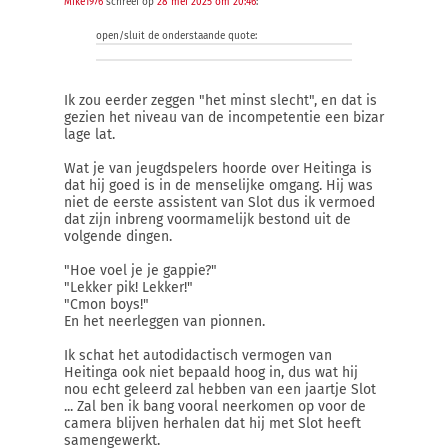
Mike1976
schreef op
28 mei 2025 om 20:46
:
open/sluit de onderstaande quote:
Ik zou eerder zeggen "het minst slecht", en dat is
gezien het niveau van de incompetentie een bizar
lage lat.
Wat je van jeugdspelers hoorde over Heitinga is
dat hij goed is in de menselijke omgang. Hij was
niet de eerste assistent van Slot dus ik vermoed
dat zijn inbreng voormamelijk bestond uit de
volgende dingen.
"Hoe voel je je gappie?"
"Lekker pik! Lekker!"
"Cmon boys!"
En het neerleggen van pionnen.
Ik schat het autodidactisch vermogen van
Heitinga ook niet bepaald hoog in, dus wat hij
nou echt geleerd zal hebben van een jaartje Slot
... Zal ben ik bang vooral neerkomen op voor de
camera blijven herhalen dat hij met Slot heeft
samengewerkt.