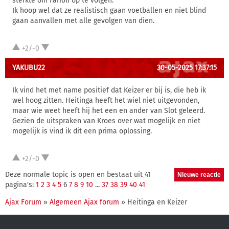
sterkte om Farioli op te volgen.
Ik hoop wel dat ze realistisch gaan voetballen en niet blind
gaan aanvallen met alle gevolgen van dien.
+2/-0
YAKUBU22
30-05-2025 17:37:15
Ik vind het met name positief dat Keizer er bij is, die heb ik
wel hoog zitten. Heitinga heeft het wiel niet uitgevonden,
maar wie weet heeft hij het een en ander van Slot geleerd.
Gezien de uitspraken van Kroes over wat mogelijk en niet
mogelijk is vind ik dit een prima oplossing.
+2/-0
Deze normale topic is open en bestaat uit 41
pagina's:
1
2
3
4
5
6
7
8
9
10
...
37
38
39
40
41
Ajax Forum
»
Algemeen Ajax forum
» Heitinga en Keizer