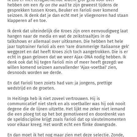
hebben om een
fly on the wall
te zijn geweest tijdens de
gesprekken tussen Kroes, Beuker en Farioli over komend
seizoen. Ik denk dat je dan echt met je vliegenoren had staan
klapperen af en toe.
Ik denk dat uiteindelijk die Kroes zijn oren eenvoudigweg laat
hangen naar de media en wat de zeikstraaltjes in de
talkshows er allemaal over uitkramen. Die hebben het hele
jaar toptrainer Farioli als een 'rare drammerige Italiaanse gek'
weggezet en dat heeft Kroes zich toch aangetrokken. Die is er
echt in gaan geloven dat we weer Ajax-DNA nodig hebben. Ik
denk ook dat hij tegen Farioli min of meer heeft gezegd: we
willen komend seizoen aanvallender 'Ajax-voetbal' zien,
desnoods worden we derde.
En dat Farioli toen zoiets had van: ja jongens, prettige
wedstrijd en de groeten.
In Heitinga heb ik niet zoveel vertrouwen. Hij is
communicatief niet sterk en als voetballer was hij ook nooit
degene die de lijnen uitzette. Het lijkt me zeker niet iemand
die een ploeg tot op het bot gemotiveerd en doordrenkt van
de speldiscipline krijgt zoals Farioli dat op sleutelmomenten
voor elkaar kreeg. Het wordt echt een flinke downgrade.
En dan moet ik het nog maar zien met deze selectie. Zonde,