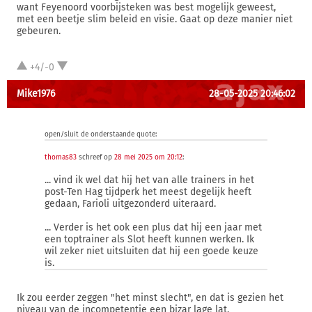
want Feyenoord voorbijsteken was best mogelijk geweest,
met een beetje slim beleid en visie. Gaat op deze manier niet
gebeuren.
+4/-0
Mike1976
28-05-2025 20:46:02
open/sluit de onderstaande quote:
thomas83
schreef op
28 mei 2025 om 20:12
:
... vind ik wel dat hij het van alle trainers in het
post-Ten Hag tijdperk het meest degelijk heeft
gedaan, Farioli uitgezonderd uiteraard.
... Verder is het ook een plus dat hij een jaar met
een toptrainer als Slot heeft kunnen werken. Ik
wil zeker niet uitsluiten dat hij een goede keuze
is.
Ik zou eerder zeggen "het minst slecht", en dat is gezien het
niveau van de incompetentie een bizar lage lat.