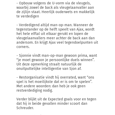
- Opbouw volgens de U-vorm via de vleugels,
waarbij zowel de back als vleugelaanvaller aan
de zijlijn staat. Heerlijk ouderwets en makkelijk
te verdedigen
- Verdedigend altijd man-op-man. Wanneer de
tegenstander op de helft speelt van Ajax, wordt
het hele elftal uit elkaar gerukt en lopen de
vleugelaanvallers meer achter de back aan dan
andersom. En krijgt Ajax veel tegendoelpunten uit
corners.
- Sjonnie vindt man-op-man gewoon prima, want
“je moet gewoon je persoonlijke duels winnen”.
Uit deze opmerking straalt natuurlijk de
onuitputtelijke intelligentie van Sjon af.
- Restorganisatie vindt hij overrated, want “ons
spel is het moeilijkste dat er is om te spelen”.
Met andere woorden: dan heb je ook geen
restverdediging nodig.
Verder blijkt uit de Expected goals voor en tegen
dat hij in beide gevallen minder scoort dan
Schreuder.