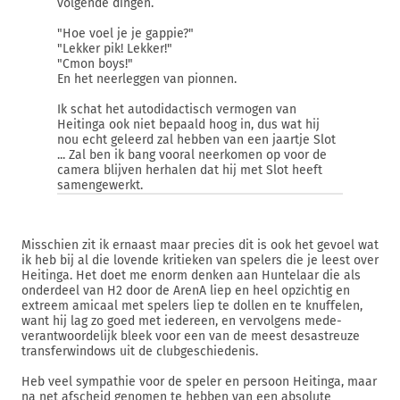
volgende dingen.
"Hoe voel je je gappie?"
"Lekker pik! Lekker!"
"Cmon boys!"
En het neerleggen van pionnen.
Ik schat het autodidactisch vermogen van
Heitinga ook niet bepaald hoog in, dus wat hij
nou echt geleerd zal hebben van een jaartje Slot
... Zal ben ik bang vooral neerkomen op voor de
camera blijven herhalen dat hij met Slot heeft
samengewerkt.
Misschien zit ik ernaast maar precies dit is ook het gevoel wat
ik heb bij al die lovende kritieken van spelers die je leest over
Heitinga. Het doet me enorm denken aan Huntelaar die als
onderdeel van H2 door de ArenA liep en heel opzichtig en
extreem amicaal met spelers liep te dollen en te knuffelen,
want hij lag zo goed met iedereen, en vervolgens mede-
verantwoordelijk bleek voor een van de meest desastreuze
transferwindows uit de clubgeschiedenis.
Heb veel sympathie voor de speler en persoon Heitinga, maar
na net afscheid genomen te hebben van een absolute