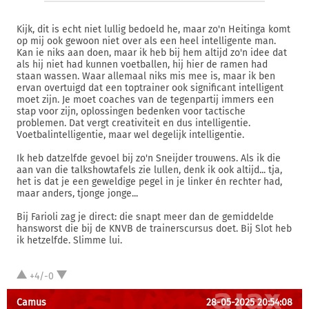
Kijk, dit is echt niet lullig bedoeld he, maar zo'n Heitinga komt
op mij ook gewoon niet over als een heel intelligente man.
Kan ie niks aan doen, maar ik heb bij hem altijd zo'n idee dat
als hij niet had kunnen voetballen, hij hier de ramen had
staan wassen. Waar allemaal niks mis mee is, maar ik ben
ervan overtuigd dat een toptrainer ook significant intelligent
moet zijn. Je moet coaches van de tegenpartij immers een
stap voor zijn, oplossingen bedenken voor tactische
problemen. Dat vergt creativiteit en dus intelligentie.
Voetbalintelligentie, maar wel degelijk intelligentie.
Ik heb datzelfde gevoel bij zo'n Sneijder trouwens. Als ik die
aan van die talkshowtafels zie lullen, denk ik ook altijd... tja,
het is dat je een geweldige pegel in je linker én rechter had,
maar anders, tjonge jonge...
Bij Farioli zag je direct: die snapt meer dan de gemiddelde
hansworst die bij de KNVB de trainerscursus doet. Bij Slot heb
ik hetzelfde. Slimme lui.
+4/-0
Camus
28-05-2025 20:54:08