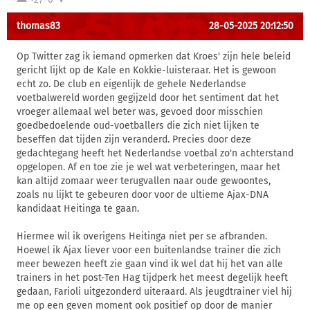
thomas83
28-05-2025 20:12:50
Op Twitter zag ik iemand opmerken dat Kroes' zijn hele beleid
gericht lijkt op de Kale en Kokkie-luisteraar. Het is gewoon
echt zo. De club en eigenlijk de gehele Nederlandse
voetbalwereld worden gegijzeld door het sentiment dat het
vroeger allemaal wel beter was, gevoed door misschien
goedbedoelende oud-voetballers die zich niet lijken te
beseffen dat tijden zijn veranderd. Precies door deze
gedachtegang heeft het Nederlandse voetbal zo'n achterstand
opgelopen. Af en toe zie je wel wat verbeteringen, maar het
kan altijd zomaar weer terugvallen naar oude gewoontes,
zoals nu lijkt te gebeuren door voor de ultieme Ajax-DNA
kandidaat Heitinga te gaan.
Hiermee wil ik overigens Heitinga niet per se afbranden.
Hoewel ik Ajax liever voor een buitenlandse trainer die zich
meer bewezen heeft zie gaan vind ik wel dat hij het van alle
trainers in het post-Ten Hag tijdperk het meest degelijk heeft
gedaan, Farioli uitgezonderd uiteraard. Als jeugdtrainer viel hij
me op een geven moment ook positief op door de manier