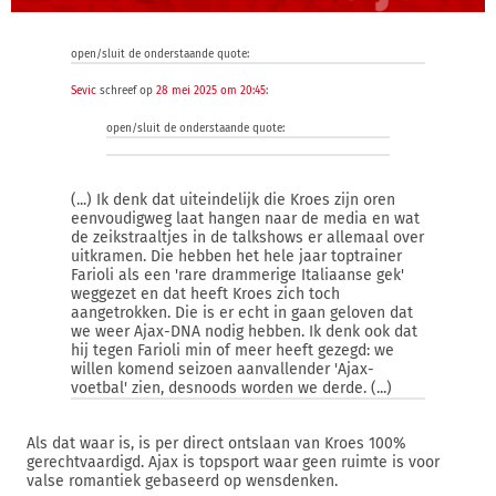
open/sluit de onderstaande quote:
Sevic
schreef op
28 mei 2025 om 20:45
:
open/sluit de onderstaande quote:
(...) Ik denk dat uiteindelijk die Kroes zijn oren
eenvoudigweg laat hangen naar de media en wat
de zeikstraaltjes in de talkshows er allemaal over
uitkramen. Die hebben het hele jaar toptrainer
Farioli als een 'rare drammerige Italiaanse gek'
weggezet en dat heeft Kroes zich toch
aangetrokken. Die is er echt in gaan geloven dat
we weer Ajax-DNA nodig hebben. Ik denk ook dat
hij tegen Farioli min of meer heeft gezegd: we
willen komend seizoen aanvallender 'Ajax-
voetbal' zien, desnoods worden we derde. (...)
Als dat waar is, is per direct ontslaan van Kroes 100%
gerechtvaardigd. Ajax is topsport waar geen ruimte is voor
valse romantiek gebaseerd op wensdenken.