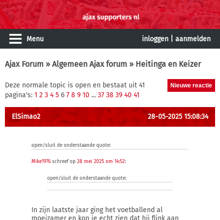
Menu
inloggen
|
aanmelden
Ajax Forum
»
Algemeen Ajax forum
» Heitinga en Keizer
Deze normale topic is open en bestaat uit 41
pagina's:
1
2
3
4
5
6
7
8
9
10
...
37
38
39
40
41
ElSimao2
28-05-2025 15:08:34
open/sluit de onderstaande quote:
Mike1976
schreef op
28 mei 2025 om 14:52
:
open/sluit de onderstaande quote:
In zijn laatste jaar ging het voetballend al
moeizamer en kon je echt zien dat hij flink aan