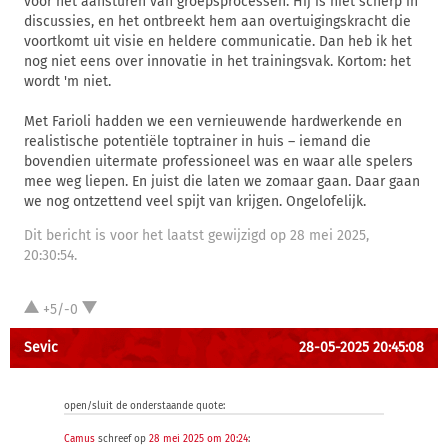
voor het aansturen van groepsprocessen. Hij is niet scherp in
discussies, en het ontbreekt hem aan overtuigingskracht die
voortkomt uit visie en heldere communicatie. Dan heb ik het
nog niet eens over innovatie in het trainingsvak. Kortom: het
wordt 'm niet.
Met Farioli hadden we een vernieuwende hardwerkende en
realistische potentiële toptrainer in huis – iemand die
bovendien uitermate professioneel was en waar alle spelers
mee weg liepen. En juist die laten we zomaar gaan. Daar gaan
we nog ontzettend veel spijt van krijgen. Ongelofelijk.
Dit bericht is voor het laatst gewijzigd op 28 mei 2025,
20:30:54.
+5/-0
Sevic
28-05-2025 20:45:08
open/sluit de onderstaande quote:
Camus
schreef op
28 mei 2025 om 20:24
: