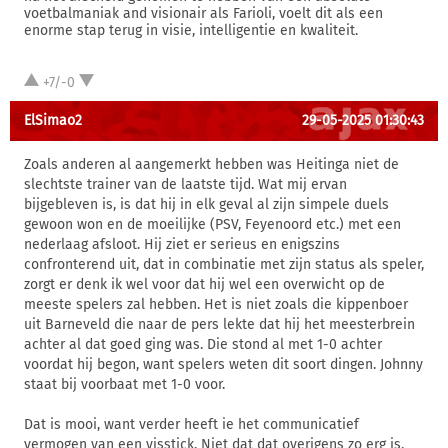
voetbalmaniak and visionair als Farioli, voelt dit als een
enorme stap terug in visie, intelligentie en kwaliteit.
+7/-0
ElSimao2
29-05-2025 01:30:43
Zoals anderen al aangemerkt hebben was Heitinga niet de
slechtste trainer van de laatste tijd. Wat mij ervan
bijgebleven is, is dat hij in elk geval al zijn simpele duels
gewoon won en de moeilijke (PSV, Feyenoord etc.) met een
nederlaag afsloot. Hij ziet er serieus en enigszins
confronterend uit, dat in combinatie met zijn status als speler,
zorgt er denk ik wel voor dat hij wel een overwicht op de
meeste spelers zal hebben. Het is niet zoals die kippenboer
uit Barneveld die naar de pers lekte dat hij het meesterbrein
achter al dat goed ging was. Die stond al met 1-0 achter
voordat hij begon, want spelers weten dit soort dingen. Johnny
staat bij voorbaat met 1-0 voor.
Dat is mooi, want verder heeft ie het communicatief
vermogen van een visstick. Niet dat dat overigens zo erg is,