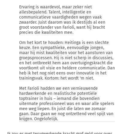
Ervaring is waardevol, maar zeker niet
allesbepalend. Talent, intelligentie en
communicatieve vaardigheden wegen vaak
zwaarder. Juist daarom was ik destijds al een
groot voorstander van Farioli, want hij bracht
precies die kwaliteiten mee.
Om het kort te houden: Heitinga is een slechte
keuze. Een sympathieke, eenvoudige jongen,
maar hij mist kwaliteiten voor het aansturen van
groepsprocessen. Hij is niet scherp in discussies,
en het ontbreekt hem aan overtuigingskracht die
voortkomt uit visie en heldere communicatie. Dan
heb ik het nog niet eens over innovatie in het
trainingsvak. Kortom: het wordt 'm niet.
Met Farioli hadden we een vernieuwende
hardwerkende en realistische potentiële
toptrainer in huis – iemand die bovendien
uitermate professioneel was en waar alle spelers
mee weg liepen. En juist die laten we zomaar
gaan. Daar gaan we nog ontzettend veel spijt van
krijgen. Ongelofelijk.
Ik zou er met terugwerkende kracht grof geld voor over