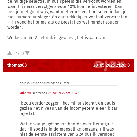
de huidige selectie, minus spelers die verkocht worden en
waar hij maar vervolgens voor 40% kon herinvesteren. Dan
ben je niet goed wijs, want met een slechtere selectie kun je
niet ruimere uitslagen én aantrekkelijker voetbal verwachten.
- Hij vond het prima als de prestaties wat minder zouden
worden.
Welke van de 2 het ook is geweest, het is waanzin.
+4/-0
thomas83
28-05-2025 21:26:13
open/sluit de onderstaande quote:
Mike1976
schreef op
28 mei 2025 om 20:46
:
Ik zou eerder zeggen "het minst slecht", en dat is
gezien het niveau van de incompetentie een bizar
lage lat.
Wat je van jeugdspelers hoorde over Heitinga is
dat hij goed is in de menselijke omgang. Hij was
niet de eerste assistent van Slot dus ik vermoed