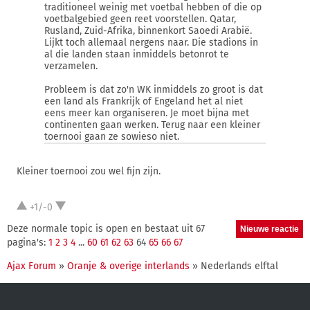
traditioneel weinig met voetbal hebben of die op
voetbalgebied geen reet voorstellen. Qatar,
Rusland, Zuid-Afrika, binnenkort Saoedi Arabië.
Lijkt toch allemaal nergens naar. Die stadions in
al die landen staan inmiddels betonrot te
verzamelen.
Probleem is dat zo'n WK inmiddels zo groot is dat
een land als Frankrijk of Engeland het al niet
eens meer kan organiseren. Je moet bijna met
continenten gaan werken. Terug naar een kleiner
toernooi gaan ze sowieso niet.
Kleiner toernooi zou wel fijn zijn.
+1/-0
Deze normale topic is open en bestaat uit 67
pagina's:
1
2
3
4
...
60
61
62
63
64
65
66
67
Ajax Forum
»
Oranje & overige interlands
» Nederlands elftal