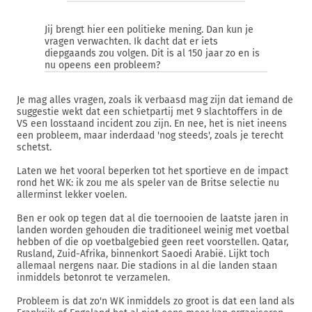
Jij brengt hier een politieke mening. Dan kun je
vragen verwachten. Ik dacht dat er iets
diepgaands zou volgen. Dit is al 150 jaar zo en is
nu opeens een probleem?
Je mag alles vragen, zoals ik verbaasd mag zijn dat iemand de
suggestie wekt dat een schietpartij met 9 slachtoffers in de
VS een losstaand incident zou zijn. En nee, het is niet ineens
een probleem, maar inderdaad 'nog steeds', zoals je terecht
schetst.
Laten we het vooral beperken tot het sportieve en de impact
rond het WK: ik zou me als speler van de Britse selectie nu
allerminst lekker voelen.
Ben er ook op tegen dat al die toernooien de laatste jaren in
landen worden gehouden die traditioneel weinig met voetbal
hebben of die op voetbalgebied geen reet voorstellen. Qatar,
Rusland, Zuid-Afrika, binnenkort Saoedi Arabië. Lijkt toch
allemaal nergens naar. Die stadions in al die landen staan
inmiddels betonrot te verzamelen.
Probleem is dat zo'n WK inmiddels zo groot is dat een land als