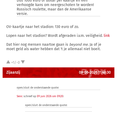
Dus 1000 euro of dollar per kaartje én een
verhoogde kans om neergeschoten te worden!
Russisch roulette, maar dan de Amerikaanse
versie.
OV-kaartje naar het stadion: 130 euro of zo.
Lopen naar het stadion? Wordt afgeraden i.v.m. veiligheid.
link
Dat hier nog mensen naartoe gaan is
beyond me
. Ja of je
moet geld als water hebben dat 't je allemaal niet boeit.
+1/-0
Zijaanzij
09-06-2026 11:48:30
open/sluit de onderstaande quote:
Sevic
schreef op
09 juni 2026 om 09:20
:
open/sluit de onderstaande quote: