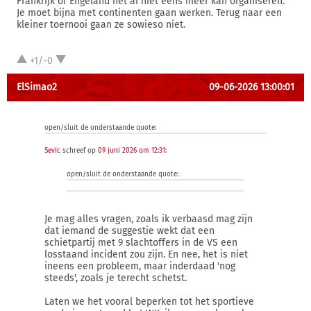
Frankrijk of Engeland het al niet eens meer kan organiseren.
Je moet bijna met continenten gaan werken. Terug naar een
kleiner toernooi gaan ze sowieso niet.
+1/-0
ElSimao2
09-06-2026 13:00:01
open/sluit de onderstaande quote:
Sevic
schreef op
09 juni 2026 om 12:31
:
open/sluit de onderstaande quote:
Je mag alles vragen, zoals ik verbaasd mag zijn
dat iemand de suggestie wekt dat een
schietpartij met 9 slachtoffers in de VS een
losstaand incident zou zijn. En nee, het is niet
ineens een probleem, maar inderdaad 'nog
steeds', zoals je terecht schetst.
Laten we het vooral beperken tot het sportieve