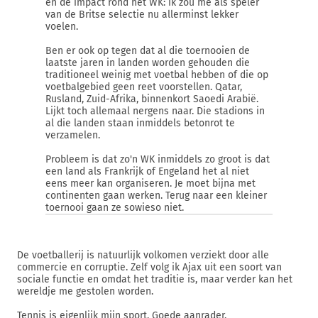
en de impact rond het WK: ik zou me als speler
van de Britse selectie nu allerminst lekker
voelen.
Ben er ook op tegen dat al die toernooien de
laatste jaren in landen worden gehouden die
traditioneel weinig met voetbal hebben of die op
voetbalgebied geen reet voorstellen. Qatar,
Rusland, Zuid-Afrika, binnenkort Saoedi Arabië.
Lijkt toch allemaal nergens naar. Die stadions in
al die landen staan inmiddels betonrot te
verzamelen.
Probleem is dat zo'n WK inmiddels zo groot is dat
een land als Frankrijk of Engeland het al niet
eens meer kan organiseren. Je moet bijna met
continenten gaan werken. Terug naar een kleiner
toernooi gaan ze sowieso niet.
De voetballerij is natuurlijk volkomen verziekt door alle
commercie en corruptie. Zelf volg ik Ajax uit een soort van
sociale functie en omdat het traditie is, maar verder kan het
wereldje me gestolen worden.
Tennis is eigenlijk mijn sport. Goede aanrader.