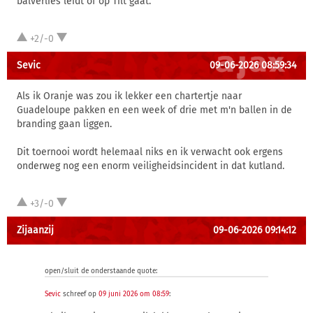
balverlies leidt of op Tilt gaat.
+2/-0
Sevic
09-06-2026 08:59:34
Als ik Oranje was zou ik lekker een chartertje naar
Guadeloupe pakken en een week of drie met m'n ballen in de
branding gaan liggen.
Dit toernooi wordt helemaal niks en ik verwacht ook ergens
onderweg nog een enorm veiligheidsincident in dat kutland.
+3/-0
Zijaanzij
09-06-2026 09:14:12
open/sluit de onderstaande quote:
Sevic
schreef op
09 juni 2026 om 08:59
: