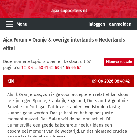
Menu
inloggen
|
aanmelden
Ajax Forum
»
Oranje & overige interlands
» Nederlands
elftal
Deze normale topic is open en bestaat uit 67
pagina's:
1
2
3
4
...
60
61
62
63
64
65
66
67
Kiki
09-06-2026 08:49:42
Als ik Oranje was, zou ik gewoon accepteren relatief kansloos
te zijn tegen Spanje, Frankrijk, Engeland, Duitsland, Argentinië,
Brazilië en Portugal. Dat tevens andere wedstrijden lastig
kunnen gaan worden. Doe je best en heb op het juiste
moment mazzel. Dat Malen wél de bal erin schiet. Of
Summerville een goede balcontrole heeft tijdens een
essentieel moment van de wedstrijd. En dat niemand cruciaal