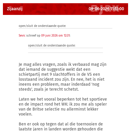
Zijaanzij
09-06-2026 15:13:00
open/sluit de onderstaande quote:
Sevic
schreef op
09 juni 2026 om 12:31
:
open/sluit de onderstaande quote:
Je mag alles vragen, zoals ik verbaasd mag zijn
dat iemand de suggestie wekt dat een
schietpartij met 9 slachtoffers in de VS een
losstaand incident zou zijn. En nee, het is niet
ineens een probleem, maar inderdaad 'nog
steeds', zoals je terecht schetst.
Laten we het vooral beperken tot het sportieve
en de impact rond het WK: ik zou me als speler
van de Britse selectie nu allerminst lekker
voelen.
Ben er ook op tegen dat al die toernooien de
laatste jaren in landen worden gehouden die