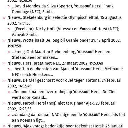
2002, 18:58:30
...David Mendes da Silva (Sparta),
Youssouf
Hersi, Frank
Demouge (NEC), Santi...
Nieuws, Stekelenburg in selectie Olympisch elftal, 15 augustus
2002, 17:51:33
...(Excelsior), Nicky Hofs (Vitesse) en
Youssouf
Hersi (NEC);
Aanval: Santi...
Nieuws, Wotte haalt De Jong bij Oranje onder 21, 12 april 2002,
19:07:58
...kreeg. Ook Maarten Stekelenburg,
Youssouf
Hersi en
Stefano Seedorf maken...
Nieuws, Hersi praat met NEC, 27 maart 2002, 19:53:48
...heeft in de diensten van Ajacied
Youssouf
Hersi. Met name
NEC coach Neeskens...
Nieuws, De Cler geschorst voor duel tegen Fortuna, 24 februari
2002, 14:35:49
...Temmink na een overtreding op
Youssouf
Hersi. De Cler
werd door Ronald...
Nieuws, Parool: Hersi (nog) niet terug naar Ajax, 23 februari
2002, 12:23:33
...vandaag dat de aan NAC uitgeleende
Youssouf
Hersi, als het
aan Koeman ligt,...
Nieuws, 'Ajax vraagt bedenktijd over toekomst Hersi', 26 januari