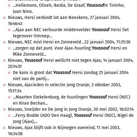
...Hellemons, Oliseh, Ikedia, De Graaf,
Youssouf
m Tininho,
Juan Nino.
Nieuws, Hersi verbindt lot aan Neeskens, 27 januari 2004,
16:46:43
...Ajax aan NEC verhuurde middenvelder
Youssouf
Hersi liet
tegenover Omroep...
Nieuws, NEC mist Hersi en Zonneveld , 22 januari 2004, 11:35:36
...zorgen op dat punt. Voor Ajax-huurling
Youssouf
Hersi en
Mike Zonneveld...
Nieuws,
Youssouf
Hersi wellicht niet tegen Ajax, 14 januari 2004,
20:14:51
De kans is groot dat
Youssouf
Hersi zondag 25 januari 2004
niet van de partij...
Nieuws, Ajacieden in selectie Jong Oranje, 3 oktober 2003,
15:17:34
...Maarten Stekelenburg, de huurlingen
Youssouf
Hersi (NEC)
en Kiran Bechan...
Nieuws, Sneijder en De Jong in Jong Oranje, 30 mei 2003, 18:02:14
...Ferry Bodde (ADO Den Haag),
Youssouf
Hersi (NEC), Nigel de
Jong (Ajax),...
Nieuws, Ajax blijft ook in Nijmegen overeind, 11 mei 2003,
16:34:58