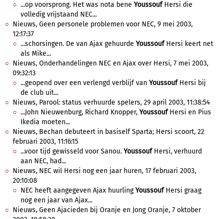
...op voorsprong. Het was nota bene
Youssouf
Hersi die
volledig vrijstaand NEC...
Nieuws, Geen personele problemen voor NEC, 9 mei 2003,
12:17:37
...schorsingen. De van Ajax gehuurde
Youssouf
Hersi keert net
als Mike...
Nieuws, Onderhandelingen NEC en Ajax over Hersi, 7 mei 2003,
09:32:13
...geopend over een verlengd verblijf van
Youssouf
Hersi bij
de club uit...
Nieuws, Parool: status verhuurde spelers, 29 april 2003, 11:38:54
...John Nieuwenburg, Richard Knopper,
Youssouf
Hersi en Pius
Ikedia moeten...
Nieuws, Bechan debuteert in basiself Sparta; Hersi scoort, 22
februari 2003, 11:16:15
...voor tijd gewisseld voor Sanou.
Youssouf
Hersi, verhuurd
aan NEC, had...
Nieuws, NEC wil Hersi nog een jaar huren, 17 februari 2003,
20:10:08
NEC heeft aangegeven Ajax huurling
Youssouf
Hersi graag
nog een jaar van Ajax...
Nieuws, Geen Ajacieden bij Oranje en Jong Oranje, 7 oktober