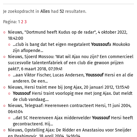
Je zoekopdracht in
Alles
had
52
resultaten.
Pagina: 1
2
3
Nieuws, "Dortmund heeft Kudus op de radar", 4 oktober 2022,
18:42:00
...club is bang dat het eigen megatalent
Youssouf
a Moukoko
zijn aflopende...
Nieuws, Sjoerd Mossou: 'Wat wil Ajax nou zijn? Een commercieel
succesvolle talentenfabriek of een club die gewoon prijzen
pakt?', 6 maart 2018, 07:39:41
...aan Viktor Fischer, Lucas Andersen,
Youssouf
Hersi en al die
anderen. De een...
Nieuws, Hersi traint mee bij Jong Ajax, 20 januari 2012, 13:15:40
Youssouf
Hersi traint voorlopig mee met Jong Ajax. Dat meldt
de club vandaag....
Nieuws, Telegraaf: Heerenveen contracteert Hersi, 11 juni 2004,
06:41:04
...dat SC Heerenveen Ajax middenvelder
Youssouf
Hersi heeft
gecontracteerd. Hij...
Nieuws, Opstelling Ajax: De Ridder en Anastasiou voor Sneijder
en Ibrahimovic, 18 april 2004, 14:16:04