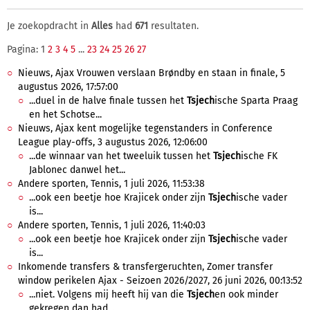
Je zoekopdracht in
Alles
had
671
resultaten.
Pagina: 1
2
3
4
5
...
23
24
25
26
27
Nieuws, Ajax Vrouwen verslaan Brøndby en staan in finale, 5
augustus 2026, 17:57:00
...duel in de halve finale tussen het
Tsjech
ische Sparta Praag
en het Schotse...
Nieuws, Ajax kent mogelijke tegenstanders in Conference
League play-offs, 3 augustus 2026, 12:06:00
...de winnaar van het tweeluik tussen het
Tsjech
ische FK
Jablonec danwel het...
Andere sporten, Tennis, 1 juli 2026, 11:53:38
...ook een beetje hoe Krajicek onder zijn
Tsjech
ische vader
is...
Andere sporten, Tennis, 1 juli 2026, 11:40:03
...ook een beetje hoe Krajicek onder zijn
Tsjech
ische vader
is...
Inkomende transfers & transfergeruchten, Zomer transfer
window perikelen Ajax - Seizoen 2026/2027, 26 juni 2026, 00:13:52
...niet. Volgens mij heeft hij van die
Tsjech
en ook minder
gekregen dan had...