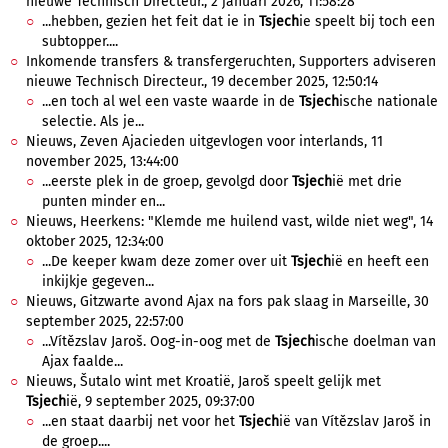
nieuwe Technisch Directeur., 2 januari 2026, 11:58:28
...hebben, gezien het feit dat ie in
Tsjech
ie speelt bij toch een
subtopper....
Inkomende transfers & transfergeruchten, Supporters adviseren
nieuwe Technisch Directeur., 19 december 2025, 12:50:14
...en toch al wel een vaste waarde in de
Tsjech
ische nationale
selectie. Als je...
Nieuws, Zeven Ajacieden uitgevlogen voor interlands, 11
november 2025, 13:44:00
...eerste plek in de groep, gevolgd door
Tsjech
ië met drie
punten minder en...
Nieuws, Heerkens: "Klemde me huilend vast, wilde niet weg", 14
oktober 2025, 12:34:00
...De keeper kwam deze zomer over uit
Tsjech
ië en heeft een
inkijkje gegeven...
Nieuws, Gitzwarte avond Ajax na fors pak slaag in Marseille, 30
september 2025, 22:57:00
...Vítězslav Jaroš. Oog-in-oog met de
Tsjech
ische doelman van
Ajax faalde...
Nieuws, Šutalo wint met Kroatië, Jaroš speelt gelijk met
Tsjech
ië, 9 september 2025, 09:37:00
...en staat daarbij net voor het
Tsjech
ië van Vítězslav Jaroš in
de groep....