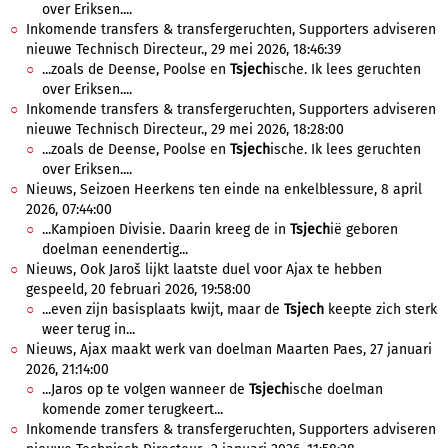
over Eriksen....
Inkomende transfers & transfergeruchten, Supporters adviseren
nieuwe Technisch Directeur., 29 mei 2026, 18:46:39
...zoals de Deense, Poolse en
Tsjech
ische. Ik lees geruchten
over Eriksen....
Inkomende transfers & transfergeruchten, Supporters adviseren
nieuwe Technisch Directeur., 29 mei 2026, 18:28:00
...zoals de Deense, Poolse en
Tsjech
ische. Ik lees geruchten
over Eriksen....
Nieuws, Seizoen Heerkens ten einde na enkelblessure, 8 april
2026, 07:44:00
...Kampioen Divisie. Daarin kreeg de in
Tsjech
ië geboren
doelman eenendertig...
Nieuws, Ook Jaroš lijkt laatste duel voor Ajax te hebben
gespeeld, 20 februari 2026, 19:58:00
...even zijn basisplaats kwijt, maar de
Tsjech
keepte zich sterk
weer terug in...
Nieuws, Ajax maakt werk van doelman Maarten Paes, 27 januari
2026, 21:14:00
...Jaros op te volgen wanneer de
Tsjech
ische doelman
komende zomer terugkeert...
Inkomende transfers & transfergeruchten, Supporters adviseren