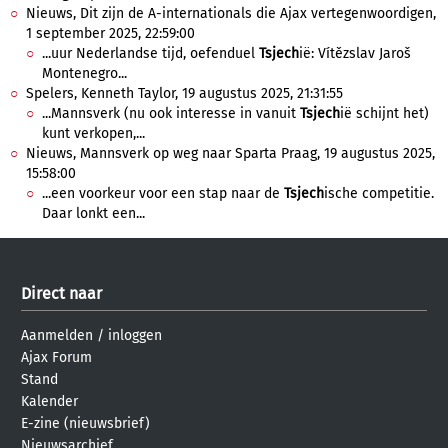
Nieuws, Dit zijn de A-internationals die Ajax vertegenwoordigen,
1 september 2025, 22:59:00
...uur Nederlandse tijd, oefenduel
Tsjech
ië: Vítězslav Jaroš
Montenegro...
Spelers, Kenneth Taylor, 19 augustus 2025, 21:31:55
...Mannsverk (nu ook interesse in vanuit
Tsjech
ië schijnt het)
kunt verkopen,...
Nieuws, Mannsverk op weg naar Sparta Praag, 19 augustus 2025,
15:58:00
...een voorkeur voor een stap naar de
Tsjech
ische competitie.
Daar lonkt een...
Direct naar
Aanmelden
/
inloggen
Ajax Forum
Stand
Kalender
E-zine (nieuwsbrief)
Nieuwsarchief