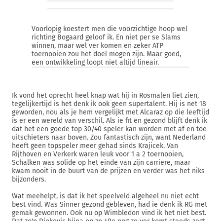
Voorlopig koestert men die voorzichtige hoop wel
richting Bogaard geloof ik. En niet per se Slams
winnen, maar wel ver komen en zeker ATP
toernooien zou het doel mogen zijn. Maar goed,
een ontwikkeling loopt niet altijd lineair.
Ik vond het oprecht heel knap wat hij in Rosmalen liet zien,
tegelijkertijd is het denk ik ook geen supertalent. Hij is net 18
geworden, nou als je hem vergelijkt met Alcaraz op die leeftijd
is er een wereld van verschil. Als ie fit en gezond blijft denk ik
dat het een goede top 30/40 speler kan worden met af en toe
uitschieters naar boven. Zou fantastisch zijn, want Nederland
heeft geen topspeler meer gehad sinds Krajicek. Van
Rijthoven en Verkerk waren leuk voor 1 a 2 toernooien,
Schalken was solide op het einde van zijn carriere, maar
kwam nooit in de buurt van de prijzen en verder was het niks
bijzonders.
Wat meehelpt, is dat ik het speelveld algeheel nu niet echt
best vind. Was Sinner gezond gebleven, had ie denk ik RG met
gemak gewonnen. Ook nu op Wimbledon vind ik het niet best.