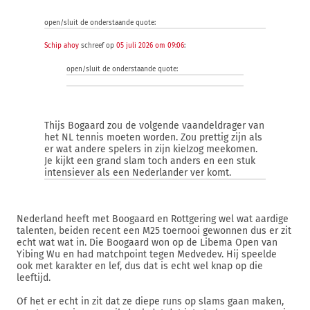
open/sluit de onderstaande quote:
Schip ahoy
schreef op
05 juli 2026 om 09:06
:
open/sluit de onderstaande quote:
Thijs Bogaard zou de volgende vaandeldrager van
het NL tennis moeten worden. Zou prettig zijn als
er wat andere spelers in zijn kielzog meekomen.
Je kijkt een grand slam toch anders en een stuk
intensiever als een Nederlander ver komt.
Nederland heeft met Boogaard en Rottgering wel wat aardige
talenten, beiden recent een M25 toernooi gewonnen dus er zit
echt wat wat in. Die Boogaard won op de Libema Open van
Yibing Wu en had matchpoint tegen Medvedev. Hij speelde
ook met karakter en lef, dus dat is echt wel knap op die
leeftijd.
Of het er echt in zit dat ze diepe runs op slams gaan maken,