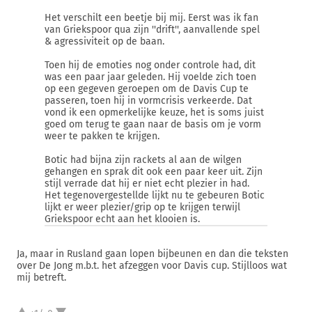
Het verschilt een beetje bij mij. Eerst was ik fan
van Griekspoor qua zijn ''drift'', aanvallende spel
& agressiviteit op de baan.
Toen hij de emoties nog onder controle had, dit
was een paar jaar geleden. Hij voelde zich toen
op een gegeven geroepen om de Davis Cup te
passeren, toen hij in vormcrisis verkeerde. Dat
vond ik een opmerkelijke keuze, het is soms juist
goed om terug te gaan naar de basis om je vorm
weer te pakken te krijgen.
Botic had bijna zijn rackets al aan de wilgen
gehangen en sprak dit ook een paar keer uit. Zijn
stijl verrade dat hij er niet echt plezier in had.
Het tegenovergestellde lijkt nu te gebeuren Botic
lijkt er weer plezier/grip op te krijgen terwijl
Griekspoor echt aan het klooien is.
Ja, maar in Rusland gaan lopen bijbeunen en dan die teksten
over De Jong m.b.t. het afzeggen voor Davis cup. Stijlloos wat
mij betreft.