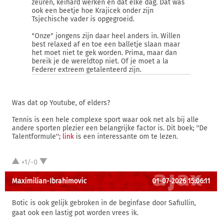
zeuren, keihard werken en dat elke dag. Dat was
ook een beetje hoe Krajicek onder zijn
Tsjechische vader is opgegroeid.
"Onze" jongens zijn daar heel anders in. Willen
best relaxed af en toe een balletje slaan maar
het moet niet te gek worden. Prima, maar dan
bereik je de wereldtop niet. Of je moet a la
Federer extreem getalenteerd zijn.
Was dat op Youtube, of elders?
Tennis is een hele complexe sport waar ook net als bij alle
andere sporten plezier een belangrijke factor is. Dit boek; ''De
Talentformule'';
link
is een interessante om te lezen.
+1/-0
Maximilian-Ibrahimovic
01-07-2026 15:06:11
Botic is ook gelijk gebroken in de beginfase door Safiullin,
gaat ook een lastig pot worden vrees ik.