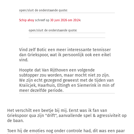
open/sluit de onderstaande quote:
Schip ahoy
schreef op
30 juni 2026 om 20:24
:
open/sluit de onderstaande quote:
Vind zelf Botic een meer interessante tennisser
dan Griekspoor, wat ik persoonlijk ook een eikel
vind.
Hoopte dat Van Rijthoven een volgende
subtopper zou worden, maar mocht niet zo zijn.
We zijn echt gezegend geweest met de tijden van
Kraiicjek, Haarhuis, Eltingh en Siemerink in min of
meer dezelfde periode.
Het verschilt een beetje bij mij. Eerst was ik fan van
Griekspoor qua zijn ''drift'', aanvallende spel & agressiviteit op
de baan.
Toen hij de emoties nog onder controle had, dit was een paar