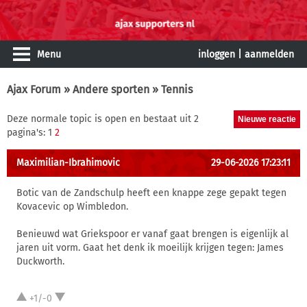
Menu
inloggen
|
aanmelden
Ajax Forum
»
Andere sporten
» Tennis
Deze normale topic is open en bestaat uit 2
pagina's: 1
2
Maximilian-Ibrahimovic
29-06-2026 17:23:11
Botic van de Zandschulp heeft een knappe zege gepakt tegen
Kovacevic op Wimbledon.
Benieuwd wat Griekspoor er vanaf gaat brengen is eigenlijk al
jaren uit vorm. Gaat het denk ik moeilijk krijgen tegen: James
Duckworth.
+1/-0