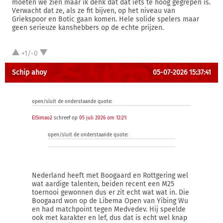
moeten we zien maar ik denk dat dat iets te hoog gegrepen is.
Verwacht dat ze, als ze fit bijven, op het niveau van
Griekspoor en Botic gaan komen. Hele solide spelers maar
geen serieuze kanshebbers op de echte prijzen.
+1/-0
Schip ahoy
05-07-2026 15:37:41
open/sluit de onderstaande quote:
ElSimao2
schreef op
05 juli 2026 om 12:21
:
open/sluit de onderstaande quote:
Nederland heeft met Boogaard en Rottgering wel
wat aardige talenten, beiden recent een M25
toernooi gewonnen dus er zit echt wat wat in. Die
Boogaard won op de Libema Open van Yibing Wu
en had matchpoint tegen Medvedev. Hij speelde
ook met karakter en lef, dus dat is echt wel knap