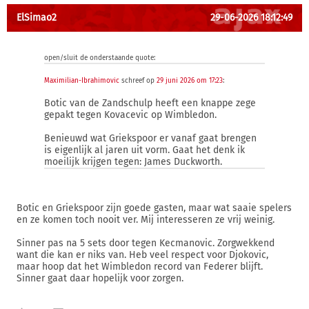
ElSimao2
29-06-2026 18:12:49
open/sluit de onderstaande quote:
Maximilian-Ibrahimovic
schreef op
29 juni 2026 om 17:23
:
Botic van de Zandschulp heeft een knappe zege
gepakt tegen Kovacevic op Wimbledon.
Benieuwd wat Griekspoor er vanaf gaat brengen
is eigenlijk al jaren uit vorm. Gaat het denk ik
moeilijk krijgen tegen: James Duckworth.
Botic en Griekspoor zijn goede gasten, maar wat saaie spelers
en ze komen toch nooit ver. Mij interesseren ze vrij weinig.
Sinner pas na 5 sets door tegen Kecmanovic. Zorgwekkend
want die kan er niks van. Heb veel respect voor Djokovic,
maar hoop dat het Wimbledon record van Federer blijft.
Sinner gaat daar hopelijk voor zorgen.