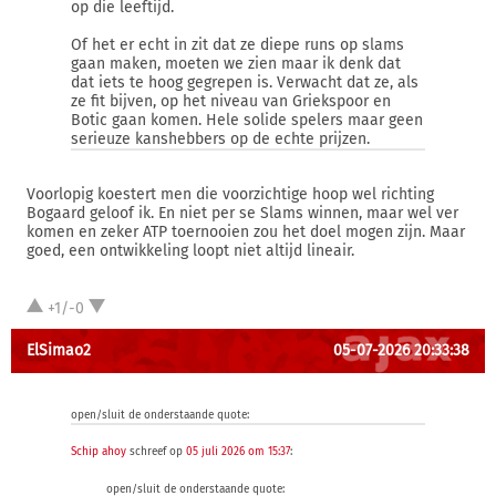
op die leeftijd.
Of het er echt in zit dat ze diepe runs op slams
gaan maken, moeten we zien maar ik denk dat
dat iets te hoog gegrepen is. Verwacht dat ze, als
ze fit bijven, op het niveau van Griekspoor en
Botic gaan komen. Hele solide spelers maar geen
serieuze kanshebbers op de echte prijzen.
Voorlopig koestert men die voorzichtige hoop wel richting
Bogaard geloof ik. En niet per se Slams winnen, maar wel ver
komen en zeker ATP toernooien zou het doel mogen zijn. Maar
goed, een ontwikkeling loopt niet altijd lineair.
+1/-0
ElSimao2
05-07-2026 20:33:38
open/sluit de onderstaande quote:
Schip ahoy
schreef op
05 juli 2026 om 15:37
:
open/sluit de onderstaande quote: