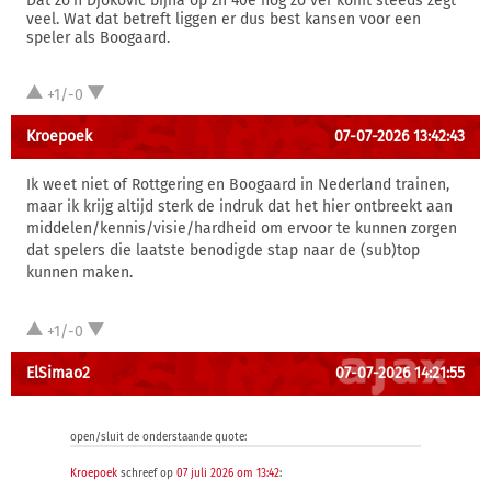
Dat zo'n Djokovic bijna op zn 40e nog zo ver komt steeds zegt
veel. Wat dat betreft liggen er dus best kansen voor een
speler als Boogaard.
+1/-0
Kroepoek
07-07-2026 13:42:43
Ik weet niet of Rottgering en Boogaard in Nederland trainen,
maar ik krijg altijd sterk de indruk dat het hier ontbreekt aan
middelen/kennis/visie/hardheid om ervoor te kunnen zorgen
dat spelers die laatste benodigde stap naar de (sub)top
kunnen maken.
+1/-0
ElSimao2
07-07-2026 14:21:55
open/sluit de onderstaande quote:
Kroepoek
schreef op
07 juli 2026 om 13:42
: