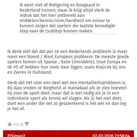
Ik weet niet of Rottgering en Boogaard in
Nederland trainen, maar ik krijg altijd sterk de
indruk dat het hier ontbreekt aan
middelen/kennis/visie/hardheid om ervoor te
kunnen zorgen dat spelers die laatste benodigde
stap naar de (sub)top kunnen maken.
Ik denk niet dat dat per sé een Nederlands probleem is maar
meer een Noord / West Europees probleem. De meeste goede
spelers komen uit Spanje , Italie (inmiddels), Oost-Europa en
de VS of hebben hun roots daar liggen, zoals Krajicek bij ons
en Zverev in Duitsland.
Denk dat het voor een deel wel een mentaliteitsprobleem is.
Bij Ajax vinden ze Weghorst al maniakaal als ze zien hoeveel
hij voor de sport doet, maar dat is wel nodig als je in een
individuele sport als tennis wil slagen. Als jij het niet doet,
doet een ander die net zo getalenteerd is het wel en dan leg
je het af.
+1/-0
ElSimao2
07-07-2026 23:58:04