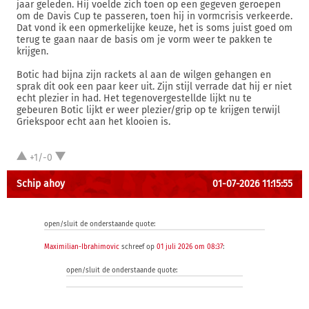
jaar geleden. Hij voelde zich toen op een gegeven geroepen
om de Davis Cup te passeren, toen hij in vormcrisis verkeerde.
Dat vond ik een opmerkelijke keuze, het is soms juist goed om
terug te gaan naar de basis om je vorm weer te pakken te
krijgen.
Botic had bijna zijn rackets al aan de wilgen gehangen en
sprak dit ook een paar keer uit. Zijn stijl verrade dat hij er niet
echt plezier in had. Het tegenovergestellde lijkt nu te
gebeuren Botic lijkt er weer plezier/grip op te krijgen terwijl
Griekspoor echt aan het klooien is.
+1/-0
Schip ahoy
01-07-2026 11:15:55
open/sluit de onderstaande quote:
Maximilian-Ibrahimovic
schreef op
01 juli 2026 om 08:37
:
open/sluit de onderstaande quote: