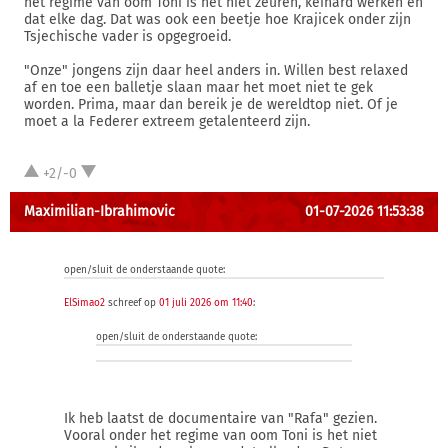
het regime van oom Toni is het niet zeuren, keihard werken en
dat elke dag. Dat was ook een beetje hoe Krajicek onder zijn
Tsjechische vader is opgegroeid.
"Onze" jongens zijn daar heel anders in. Willen best relaxed
af en toe een balletje slaan maar het moet niet te gek
worden. Prima, maar dan bereik je de wereldtop niet. Of je
moet a la Federer extreem getalenteerd zijn.
+2/-0
Maximilian-Ibrahimovic
01-07-2026 11:53:38
open/sluit de onderstaande quote:
ElSimao2
schreef op
01 juli 2026 om 11:40
:
open/sluit de onderstaande quote:
Ik heb laatst de documentaire van "Rafa" gezien.
Vooral onder het regime van oom Toni is het niet