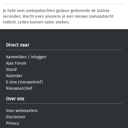
Je hebt veel zoekopdrachten gedaan gedurende de laatste
seconden. Wacht even alvorens je een nieuwe zoekopdracht
indient. Leden kunnen vaker zoeken.
Direct naar
Aanmelden
/
inloggen
Ajax Forum
Stand
Kalender
E-zine (nieuwsbrief)
Nieuwsarchief
Over ons
Voor webmasters
Disclaimer
Privacy