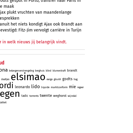
odts gespot in Porto, transfer naar Paris in
e maak
jax plukt vruchten van maandenlange
esprekken
anuit het niets kondigt Ajax ook Brandt aan
evestigd: Fitz-Jim vervolgt carrière in Turijn
r in welk nieuws jij belangrijk vindt.
ud
lona
brandt
belangenverstrengeling
berghuis
blind
blumenkraft
elsimao
godts
dealtjes
ewige
gloukh
hag
jordi
lido
mie
leonardo
liquide
marktconform
regeer
tegen
twente
weghorst
tadic
torrents
wijndal
liteit