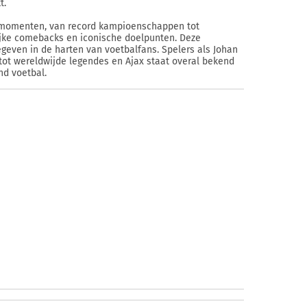
t.
e momenten, van record kampioenschappen tot
ijke comebacks en iconische doelpunten. Deze
even in de harten van voetbalfans. Spelers als Johan
 tot wereldwijde legendes en Ajax staat overal bekend
nd voetbal.