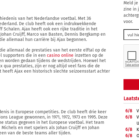
Meld je
zine in
achterg
chiedenis van het Nederlandse voetbal. Met 36
voor.
Nederland. De club heeft ook een indrukwekkende
f Schalen. Ajax heeft ook een rijke traditie in het
s Johan Cruijff, Marco van Basten, Dennis Bergkamp en
 die allemaal hun carrière bij Ajax begonnen.
ie allemaal de prestaties van het eerste elftal op de
el supporters die in een
casino online
inzetten op de
en worden gedaan tijdens de wedstrijden. Hoewel het
qua prestaties, zijn er nog altijd veel fans die de
 heeft Ajax een historisch slechte seizoensstart achter
Laatst
6/
8
V
nis in Europese competities. De club heeft drie keer
6/
8
V
ns League gewonnen, in 1971, 1972, 1973 en 1995. Deze
e status gegeven in het Europese voetbal. Het team
U
s Michels en met spelers als Johan Cruijff en Johan
6/
8
K
en van de beste teams aller tijden.
6/
8
O