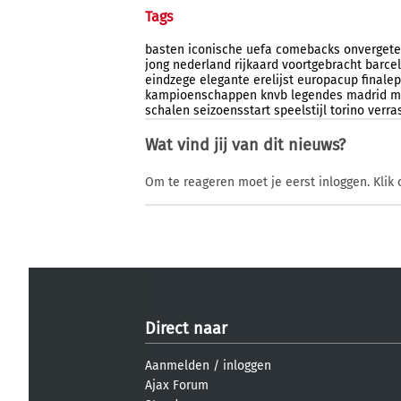
Tags
basten
iconische
uefa
comebacks
onvergete
jong
nederland
rijkaard
voortgebracht
barce
eindzege
elegante
erelijst
europacup
finale
kampioenschappen
knvb
legendes
madrid
m
schalen
seizoensstart
speelstijl
torino
verra
Wat vind jij van dit nieuws?
Om te reageren moet je eerst inloggen. Klik 
Direct naar
Aanmelden
/
inloggen
Ajax Forum