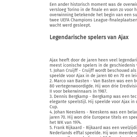
Een ander historisch moment was de overw
versloeg Torino in de finale en won zo voor 
overwinning betekende het begin van een suc
twee UEFA Champions League-finaleplaatsen i
wacht werd gesleept.
Legendarische spelers van Ajax
Ajax heeft door de jaren heen veel legendari
meest iconische spelers in de geschiedenis 
1. Johan Cruijff - Cruijff wordt beschouwd als
speelde voor Ajax in de jaren 60 en 70 en le
2. Marco van Basten - Van Basten was een bu
80 vertegenwoordigde. Hij won drie Eredivisi
II voor bekerwinnaars in 1987.
3. Dennis Bergkamp - Bergkamp was een tec
elegante speelstijl. Hij speelde voor Ajax in
Cup.
4. Johan Neeskens - Neeskens was een belan
jaren 70. Hij won drie Europese titels en spe
het WK van 1974.
5. Frank Rijkaard - Rijkaard was een veelzij
Nederlands elftal speelde. Hij won meerdere