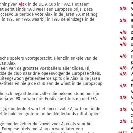
inning van
Ajax
in de UEFA Cup in 1992. Het team
5/
8
A
het eerst sinds 1973 weer een Europese prijs. Deze
cesvolle periode voor Ajax in de jaren 90, met nog
f
n 1995 en 1996, waarbij in 1995 de eindzege in de
5/
8
B
S
4/
8
D
4/
8
B
4/
8
U
S
4/
8
H
sche spelers voortgebracht. Hier zijn enkele van de
g
van Ajax:
4/
8
W
 een van de grootste voetballers aller tijden. Hij
idde de club naar drie opeenvolgende Europese titels.
4/
8
W
itengewoon getalenteerde spits die Ajax in de jaren
w
e-titels en hielp de club aan de winst in de Europacup
4/
8
E
A
hnisch begaafde aanvaller die bekend stond om zijn
3/
8
A
 de jaren 90 en won drie Eredivisie-titels en de UEFA
Z
grijk onderdeel van het succesvolle Ajax-team in de
3/
8
A
elde ook een grote rol in het Nederlands elftal tijdens
C
2/
8
L
dige middenvelder die zowel voor Ajax als voor het
w
 Europese titels met Ajax en werd later een