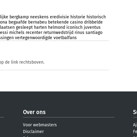
lijke
bergkamp
neeskens
eredivisie
historie
historisch
lona
begaafde
bernabeu
betekende
casino
dribbelde
plaatsen
gesleept
harten
helmond
iconisch
juventus
essi
michels
recenter
returnwedstrijd
rinus
santiago
ssingen
vertegenwoordigde
voetbalfans
op de link rechtsboven.
Over ons
S
Voor webmasters
Aj
Disclaimer
F