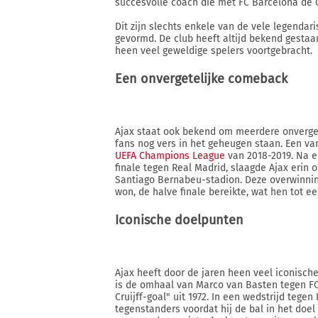
succesvolle coach die met FC Barcelona de 
Dit zijn slechts enkele van de vele legenda
gevormd. De club heeft altijd bekend gestaan
heen veel geweldige spelers voortgebracht.
Een onvergetelijke comeback
Ajax staat ook bekend om meerdere onverge
fans nog vers in het geheugen staan. Een v
UEFA Champions League
van 2018-2019. Na ee
finale tegen Real Madrid, slaagde Ajax erin 
Santiago Bernabeu-stadion. Deze overwinning
won, de halve finale bereikte, wat hen tot e
Iconische doelpunten
Ajax heeft door de jaren heen veel iconisc
is de omhaal van Marco van Basten tegen FC
Cruijff-goal" uit 1972. In een wedstrijd tege
tegenstanders voordat hij de bal in het doe