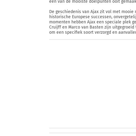
een van de mooiste doelpunten ooit gemaak
De geschiedenis van Ajax zit vol met mooi
historische Europese successen, onvergetel
momenten hebben Ajax een speciale plek geg
Cruijff en Marco van Basten zijn uitgegroeid
om een specifiek soort verzorgd en aanvalle