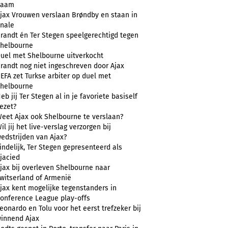
naam
jax Vrouwen verslaan Brøndby en staan in
inale
randt én Ter Stegen speelgerechtigd tegen
helbourne
uel met Shelbourne uitverkocht
randt nog niet ingeschreven door Ajax
EFA zet Turkse arbiter op duel met
helbourne
eb jij Ter Stegen al in je favoriete basiself
ezet?
eet Ajax ook Shelbourne te verslaan?
il jij het live-verslag verzorgen bij
edstrijden van Ajax?
indelijk, Ter Stegen gepresenteerd als
jacied
jax bij overleven Shelbourne naar
witserland of Armenië
jax kent mogelijke tegenstanders in
onference League play-offs
eonardo en Tolu voor het eerst trefzeker bij
innend Ajax