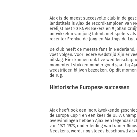
Ajax is de meest succesvolle club in de ges
landstitels is Ajax de recordkampioen van 
erelijst met 20 KNVB Bekers en 9 Johan Cruijf
ontwikkelen van jong talent, met spelers al
recenter Frenkie de Jong en Matthijs de Ligt
De club heeft de meeste fans in Nederland, d
voet volgen. Voor iedere wedstrijd zijn er ve
uitslag. Hier kunnen ook live weddenschapp
momenteel stukken minder goed gaat bij Ajax 
wedstrijden blijven bezoeken. Op dit moment
de rug.
Historische Europese successen
Ajax heeft ook een indrukwekkende geschiede
de Europa Cup 1 en een keer de UEFA Champio
overwinningen hebben Ajax een legendarisch
van 1971-1973, onder leiding van trainer Rinu
Neeskens, wordt nog steeds beschouwd als e