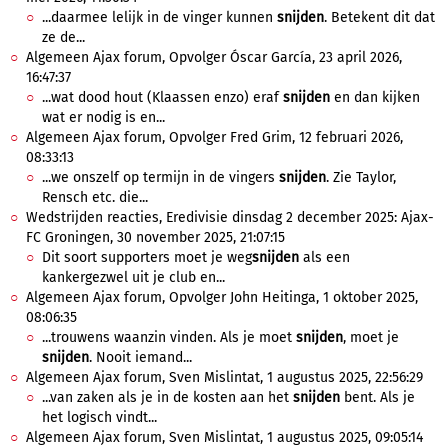
...daarmee lelijk in de vinger kunnen
snijden
. Betekent dit dat
ze de...
Algemeen Ajax forum, Opvolger Óscar García, 23 april 2026,
16:47:37
...wat dood hout (Klaassen enzo) eraf
snijden
en dan kijken
wat er nodig is en...
Algemeen Ajax forum, Opvolger Fred Grim, 12 februari 2026,
08:33:13
...we onszelf op termijn in de vingers
snijden
. Zie Taylor,
Rensch etc. die...
Wedstrijden reacties, Eredivisie dinsdag 2 december 2025: Ajax-
FC Groningen, 30 november 2025, 21:07:15
Dit soort supporters moet je weg
snijden
als een
kankergezwel uit je club en...
Algemeen Ajax forum, Opvolger John Heitinga, 1 oktober 2025,
08:06:35
...trouwens waanzin vinden. Als je moet
snijden
, moet je
snijden
. Nooit iemand...
Algemeen Ajax forum, Sven Mislintat, 1 augustus 2025, 22:56:29
...van zaken als je in de kosten aan het
snijden
bent. Als je
het logisch vindt...
Algemeen Ajax forum, Sven Mislintat, 1 augustus 2025, 09:05:14