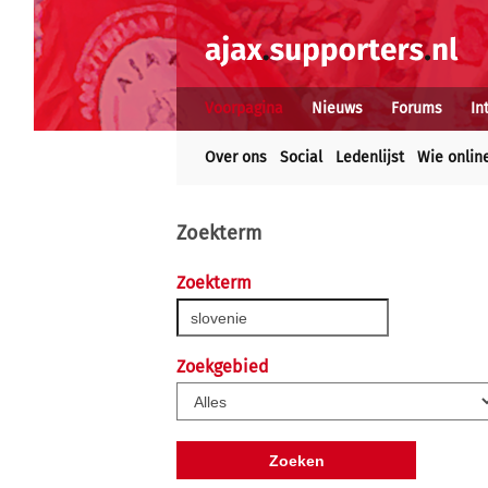
Voorpagina
Nieuws
Forums
In
Over ons
Social
Ledenlijst
Wie onlin
Zoekterm
Zoekterm
Zoekgebied