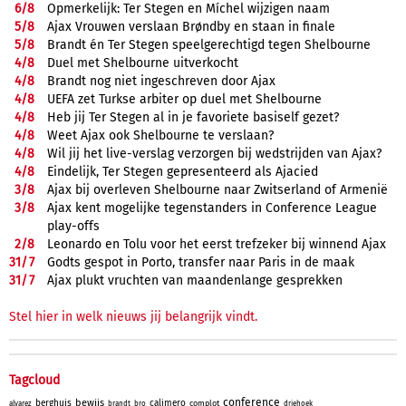
6/
8
Opmerkelijk: Ter Stegen en Míchel wijzigen naam
5/
8
Ajax Vrouwen verslaan Brøndby en staan in finale
5/
8
Brandt én Ter Stegen speelgerechtigd tegen Shelbourne
4/
8
Duel met Shelbourne uitverkocht
4/
8
Brandt nog niet ingeschreven door Ajax
4/
8
UEFA zet Turkse arbiter op duel met Shelbourne
4/
8
Heb jij Ter Stegen al in je favoriete basiself gezet?
4/
8
Weet Ajax ook Shelbourne te verslaan?
4/
8
Wil jij het live-verslag verzorgen bij wedstrijden van Ajax?
4/
8
Eindelijk, Ter Stegen gepresenteerd als Ajacied
3/
8
Ajax bij overleven Shelbourne naar Zwitserland of Armenië
3/
8
Ajax kent mogelijke tegenstanders in Conference League
play-offs
2/
8
Leonardo en Tolu voor het eerst trefzeker bij winnend Ajax
31/
7
Godts gespot in Porto, transfer naar Paris in de maak
31/
7
Ajax plukt vruchten van maandenlange gesprekken
Stel hier in welk nieuws jij belangrijk vindt.
Tagcloud
conference
bewijs
berghuis
calimero
complot
alvarez
brandt
bro
driehoek