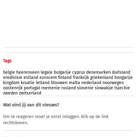
Tags
belgie
heerenveen
legale
bulgarije
cyprus
denemarken
duitsland
eredivisie
estland
eurocent
finland
frankrijk
griekenland
hongarije
kingdom
kroatie
letland
litouwen
malta
nederland
noorwegen
oostenrijk
portugal
roemenie
rusland
slovenie
slowakije
tsjechie
zweden
zwitserland
Wat vind jij van dit nieuws?
Om te reageren moet je eerst inloggen. Klik op de link
rechtsboven.