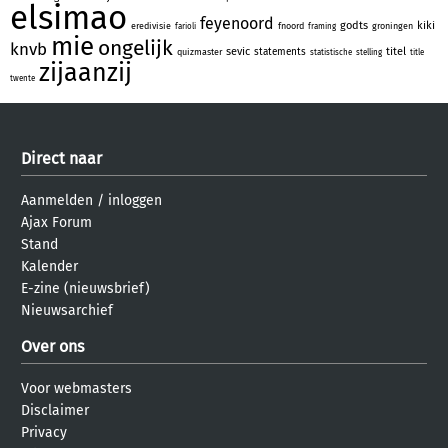
elsimao
feyenoord
godts
kiki
eredivisie
fnoord
groningen
farioli
framing
mie
ongelijk
knvb
sevic
titel
statements
quizmaster
statistische
stelling
title
zijaanzij
twente
Direct naar
Aanmelden
/
inloggen
Ajax Forum
Stand
Kalender
E-zine (nieuwsbrief)
Nieuwsarchief
Over ons
Voor webmasters
Disclaimer
Privacy