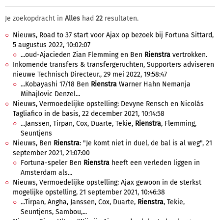
Je zoekopdracht in
Alles
had
22
resultaten.
Nieuws, Road to 37 start voor Ajax op bezoek bij Fortuna Sittard,
5 augustus 2022, 10:02:07
...oud-Ajacieden Zian Flemming en Ben
Rienstra
vertrokken.
Inkomende transfers & transfergeruchten, Supporters adviseren
nieuwe Technisch Directeur., 29 mei 2022, 19:58:47
...Kobayashi 17/18 Ben
Rienstra
Warner Hahn Nemanja
Mihajlovic Denzel...
Nieuws, Vermoedelijke opstelling: Devyne Rensch en Nicolás
Tagliafico in de basis, 22 december 2021, 10:14:58
...Janssen, Tirpan, Cox, Duarte, Tekie,
Rienstra
, Flemming,
Seuntjens
Nieuws, Ben
Rienstra
: "Je komt niet in duel, de bal is al weg", 21
september 2021, 21:07:00
Fortuna-speler Ben
Rienstra
heeft een verleden liggen in
Amsterdam als...
Nieuws, Vermoedelijke opstelling: Ajax gewoon in de sterkst
mogelijke opstelling, 21 september 2021, 10:46:38
...Tirpan, Angha, Janssen, Cox, Duarte,
Rienstra
, Tekie,
Seuntjens, Sambou,...