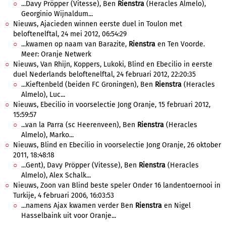
...Davy Pröpper (Vitesse), Ben
Rienstra
(Heracles Almelo),
Georginio Wijnaldum...
Nieuws, Ajacieden winnen eerste duel in Toulon met
beloftenelftal, 24 mei 2012, 06:54:29
...kwamen op naam van Barazite,
Rienstra
en Ten Voorde.
Meer: Oranje Netwerk
Nieuws, Van Rhijn, Koppers, Lukoki, Blind en Ebecilio in eerste
duel Nederlands beloftenelftal, 24 februari 2012, 22:20:35
...Kieftenbeld (beiden FC Groningen), Ben
Rienstra
(Heracles
Almelo), Luc...
Nieuws, Ebecilio in voorselectie Jong Oranje, 15 februari 2012,
15:59:57
...van la Parra (sc Heerenveen), Ben
Rienstra
(Heracles
Almelo), Marko...
Nieuws, Blind en Ebecilio in voorselectie Jong Oranje, 26 oktober
2011, 18:48:18
...Gent), Davy Pröpper (Vitesse), Ben
Rienstra
(Heracles
Almelo), Alex Schalk...
Nieuws, Zoon van Blind beste speler Onder 16 landentoernooi in
Turkije, 4 februari 2006, 16:03:53
...namens Ajax kwamen verder Ben
Rienstra
en Nigel
Hasselbaink uit voor Oranje...