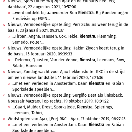
Nieuws, Sjors Ultee: 'Wij zijn Ajax en de clubarts heel erg
dankbaar', 22 augustus 2021, 10:57:00
...werd ontdekt bij aanvoerder Ben
Rienstra
. Bij Goedemorgen
Eredivisie op ESPN...
Nieuws, Vermoedelijke opstelling: Perr Schuurs weer terug in de
basis, 23 januari 2021, 09:31:37
...Tirpan, Angha, Janssen, Cox, Tekie,
Rienstra
, Flemming,
Semedo, Polter,...
Nieuws, Vermoedelijke opstelling: Hakim Ziyech keert terug in
de basis, 15 februari 2020, 09:39:33
...Delcroix, Quasten, Van der Venne,
Rienstra
, Leemans, Sow,
Bilate, Hansson
Nieuws, Zondag wacht voor Ajax hekkensluiter RKC in de strijd
om een nieuwe landstitel, 14 februari 2020, 17:21:36
...met een verleden in Amsterdam. Daan
Rienstra
en Fabian
Sporkslede speelden...
Nieuws, Vermoedelijke opstelling: Sergiño Dest als linksback,
Noussair Mazraoui op rechts, 19 oktober 2019, 10:01:22
...Gaari, Mulder, Drost, Sporkslede,
Rienstra
, Spierings,
Leemans, Tahiri,...
Wedstrijden van Ajax, [Ere] RKC - Ajax, 17 oktober 2019, 06:27:43
...met een verleden in Amsterdam. Daan
Rienstra
en Fabian
Sporkslede speelden...