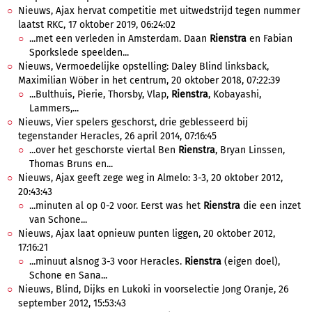
Nieuws, Ajax hervat competitie met uitwedstrijd tegen nummer
laatst RKC, 17 oktober 2019, 06:24:02
...met een verleden in Amsterdam. Daan
Rienstra
en Fabian
Sporkslede speelden...
Nieuws, Vermoedelijke opstelling: Daley Blind linksback,
Maximilian Wöber in het centrum, 20 oktober 2018, 07:22:39
...Bulthuis, Pierie, Thorsby, Vlap,
Rienstra
, Kobayashi,
Lammers,...
Nieuws, Vier spelers geschorst, drie geblesseerd bij
tegenstander Heracles, 26 april 2014, 07:16:45
...over het geschorste viertal Ben
Rienstra
, Bryan Linssen,
Thomas Bruns en...
Nieuws, Ajax geeft zege weg in Almelo: 3-3, 20 oktober 2012,
20:43:43
...minuten al op 0-2 voor. Eerst was het
Rienstra
die een inzet
van Schone...
Nieuws, Ajax laat opnieuw punten liggen, 20 oktober 2012,
17:16:21
...minuut alsnog 3-3 voor Heracles.
Rienstra
(eigen doel),
Schone en Sana...
Nieuws, Blind, Dijks en Lukoki in voorselectie Jong Oranje, 26
september 2012, 15:53:43