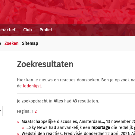
teractief
Club
Profiel
e
Zoeken
Sitemap
Zoekresultaten
Hier kan je nieuws en reacties doorzoeken. Ben je op zoek na
de
ledenlijst
.
Je zoekopdracht in
Alles
had
43
resultaten.
Pagina: 1
2
Maatschappelijke discussies, Amsterdam..., 13 november 20
...Sky News had aanvankelijk een
reportage
die redelijk
Wedstrijden reacties, Eredivisie donderdag 22 april 2021: Aj