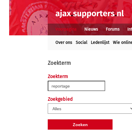
Voorpagina
Nieuws
Forums
In
Over ons
Social
Ledenlijst
Wie onlin
Zoekterm
Zoekterm
Zoekgebied