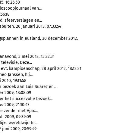
5, 16:26:50
bioscoopjournaal van...
:56:18
ad, sfeerverslagen en...
buiten, 26 januari 2013, 07:33:54
gsplannen in Rusland, 30 december 2012,
anavond, 3 mei 2012, 13:22:31
 televisie, Deze...
evt. kampioenschap, 28 april 2012, 18:12:21
eo Janssen, hij...
2010, 19:11:58
 bezoek aan Luis Suarez en...
er 2009, 18:08:09
r het succesvolle bezoek...
s 2009, 21:10:47
e zender met Ajax...
li 2009, 09:39:09
ijks wereldwijd te...
2 juni 2009, 20:59:49