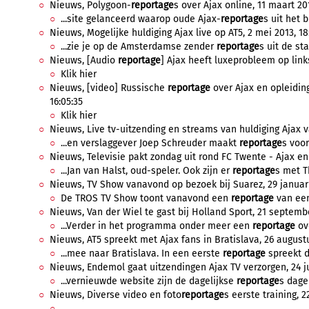
Nieuws, Polygoon-
reportage
s over Ajax online, 11 maart 201
...site gelanceerd waarop oude Ajax-
reportage
s uit het 
Nieuws, Mogelijke huldiging Ajax live op AT5, 2 mei 2013, 18
...zie je op de Amsterdamse zender
reportage
s uit de st
Nieuws, [Audio
reportage
] Ajax heeft luxeprobleem op links
Klik hier
Nieuws, [video] Russische
reportage
over Ajax en opleidin
16:05:35
Klik hier
Nieuws, Live tv-uitzending en streams van huldiging Ajax v
...en verslaggever Joep Schreuder maakt
reportage
s voor
Nieuws, Televisie pakt zondag uit rond FC Twente - Ajax en 
...Jan van Halst, oud-speler. Ook zijn er
reportage
s met Th
Nieuws, TV Show vanavond op bezoek bij Suarez, 29 januari 
De TROS TV Show toont vanavond een
reportage
van een
Nieuws, Van der Wiel te gast bij Holland Sport, 21 septemb
...Verder in het programma onder meer een
reportage
ove
Nieuws, AT5 spreekt met Ajax fans in Bratislava, 26 augustu
...mee naar Bratislava. In een eerste
reportage
spreekt d
Nieuws, Endemol gaat uitzendingen Ajax TV verzorgen, 24 ju
...vernieuwde website zijn de dagelijkse
reportage
s dagel
Nieuws, Diverse video en foto
reportage
s eerste training, 2
...