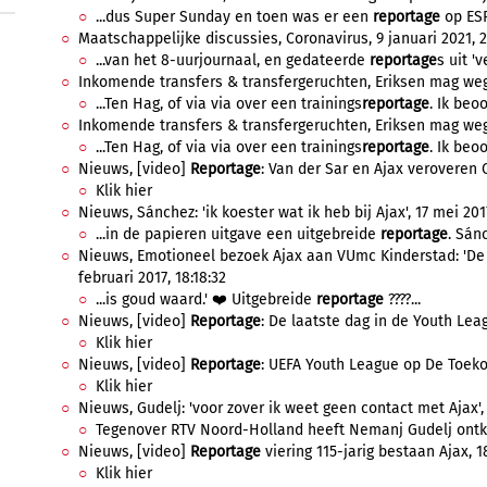
...dus Super Sunday en toen was er een
reportage
op ESP
Maatschappelijke discussies, Coronavirus, 9 januari 2021, 2
...van het 8-uurjournaal, en gedateerde
reportage
s uit 'v
Inkomende transfers & transfergeruchten, Eriksen mag weg bi
...Ten Hag, of via via over een trainings
reportage
. Ik beoo
Inkomende transfers & transfergeruchten, Eriksen mag weg bi
...Ten Hag, of via via over een trainings
reportage
. Ik beoo
Nieuws, [video]
Reportage
: Van der Sar en Ajax veroveren 
Klik hier
Nieuws, Sánchez: 'ik koester wat ik heb bij Ajax', 17 mei 201
...in de papieren uitgave een uitgebreide
reportage
. Sán
Nieuws, Emotioneel bezoek Ajax aan VUmc Kinderstad: 'De 
februari 2017, 18:18:32
...is goud waard.' ❤️ Uitgebreide
reportage
????...
Nieuws, [video]
Reportage
: De laatste dag in de Youth Leag
Klik hier
Nieuws, [video]
Reportage
: UEFA Youth League op De Toekom
Klik hier
Nieuws, Gudelj: 'voor zover ik weet geen contact met Ajax', 7
Tegenover RTV Noord-Holland heeft Nemanj Gudelj ontke
Nieuws, [video]
Reportage
viering 115-jarig bestaan Ajax, 1
Klik hier