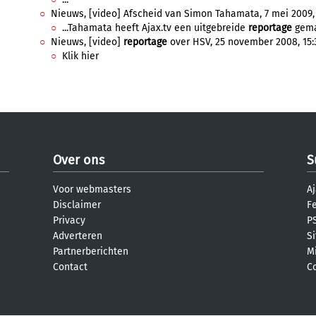
Nieuws, [video] Afscheid van Simon Tahamata, 7 mei 2009, 
...Tahamata heeft Ajax.tv een uitgebreide
reportage
gemaa
Nieuws, [video]
reportage
over HSV, 25 november 2008, 15:
Klik hier
Over ons
S
Voor webmasters
Aj
Disclaimer
F
Privacy
PS
Adverteren
S
Partnerberichten
M
Contact
C