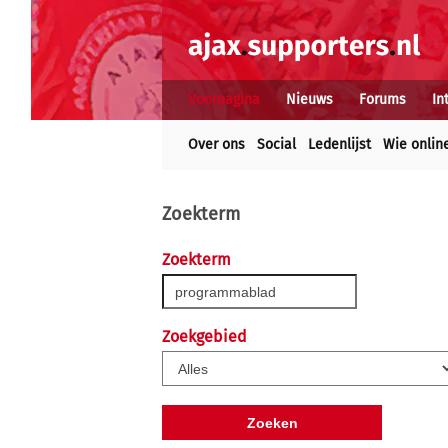
Voorpagina
Nieuws
Forums
In
Over ons
Social
Ledenlijst
Wie onlin
Zoekterm
Zoekterm
Zoekgebied