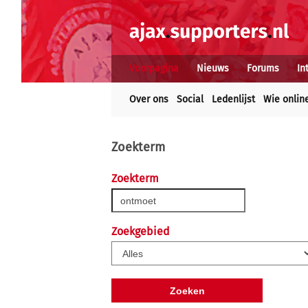
Voorpagina
Nieuws
Forums
In
Over ons
Social
Ledenlijst
Wie onlin
Zoekterm
Zoekterm
Zoekgebied