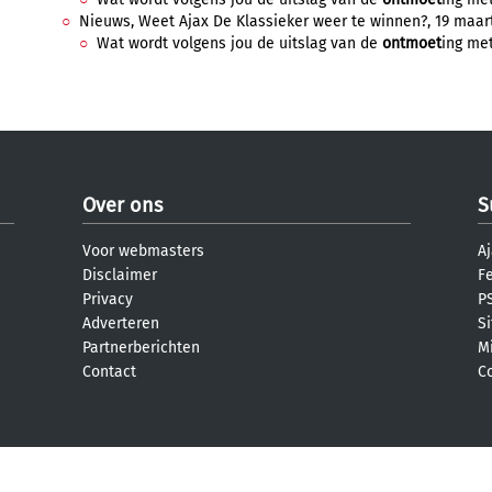
Nieuws, Weet Ajax De Klassieker weer te winnen?, 19 maart
Wat wordt volgens jou de uitslag van de
ontmoet
ing met
Over ons
S
Voor webmasters
Aj
Disclaimer
F
Privacy
PS
Adverteren
S
Partnerberichten
M
Contact
C