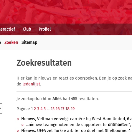
teractief
Club
Profiel
e
Zoeken
Sitemap
Zoekresultaten
Hier kan je nieuws en reacties doorzoeken. Ben je op zoek na
de
ledenlijst
.
Je zoekopdracht in
Alles
had
455
resultaten.
Pagina: 1
2
3
4
5
...
15
16
17
18
19
Nieuws, Veltman vervolgt carrière bij West Ham United, 6 a
...nieuwe teamgenoten en de supporters te
ontmoet
en",
Nieuws, UEFA zet Turkse arbiter op duel met Shelbourne, 4 