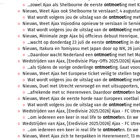
...zowel Ajax als Shelbourne de eerste
ontmoet
ing met K
Nieuws, Weet Ajax ook Shelbourne te verslaan?, 4 augustus
Wat wordt volgens jou de uitslag van de
ontmoet
ing met
Nieuws, Weet Ajax Vojvodina opnieuw te verslaan in Servië?,
Wat wordt volgens jou de uitslag van de
ontmoet
ing met
Nieuws, Minimale zege Ajax bij officieus debuut Henrique, 10
...wacht op donderdag 23 juli de eerste
ontmoet
ing in de
Nieuws, Itakura en Tomiyasu met Japan door op WK, 26 juni
...Daardoor wacht Nederland een
ontmoet
ing met het Ma
Wedstrijden van Ajax, [Eredivisie Play-Offs 2025/2026] Ajax 
...als tijdens de vorige onderlinge
ontmoet
ing. Gaat voor
Nieuws, Weet Ajax het Europese ticket veilig te stellen teg
Wat wordt volgens jou de uitslag van de
ontmoet
ing me
Nieuws, Duel met Utrecht vervroegd en met uitsupporters, 
...afrekende met sc Heerenveen. Daardoor
ontmoet
en be
Nieuws, Weet Ajax de eerste horde naar Europees voetbal t
Wat wordt volgens jou de uitslag van de
ontmoet
ing met
Wedstrijden van Ajax, [Eredivisie 2025/2026] Ajax - FC Utrec
...om iedereen een keer in real life te
ontmoet
en. En we
Wedstrijden van Ajax, [Eredivisie 2025/2026] Ajax - FC Utrec
...om iedereen een keer in real life te
ontmoet
en. En we
Nieuws, Weet Ajax zich te herpakken in Heerenveen?, 13 me