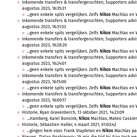
Inkomende transfers & transfergeruchten, Supporters advis
augustus 2023, 16:35:31
...geen enkele spits vergelijken. Zelfs
Nikos
Machlas en W
Inkomende transfers & transfergeruchten, Supporters advis
augustus 2023, 16:31:53
...geen enkele spits vergelijken. Zelfs
Nikos
Machlas en W
Inkomende transfers & transfergeruchten, Supporters advis
augustus 2023, 16:28:20
...geen enkele spits vergelijken. Zelfs
Nikos
Machlas en W
Inkomende transfers & transfergeruchten, Supporters advis
augustus 2023, 16:24:01
...geen enkele spits vergelijken. Zelfs
Nikos
Machlas en W
Inkomende transfers & transfergeruchten, Supporters advis
augustus 2023, 16:15:00
...geen enkele spits vergelijken. Zelfs
Nikos
Machlas en W
Inkomende transfers & transfergeruchten, Supporters advis
augustus 2023, 16:00:17
...geen enkele spits vergelijken. Zelfs
Nikos
Machlas en W
Historie, Ryan Gravenberch, 13 oktober 2021, 14:23:09
...Hamberg, Karel Bonsink,
Nikos
Machlas, Mateo Cassiera,
Historie, Sébastien Haller, 4 maart 2021, 01:03:42
...gingen hem voor. Frank Stapleton en
Nikos
Machlas pass
Nieuws, Zlatan Ibrahimovic: 'Ik mis die tijd bij Ajax toch we