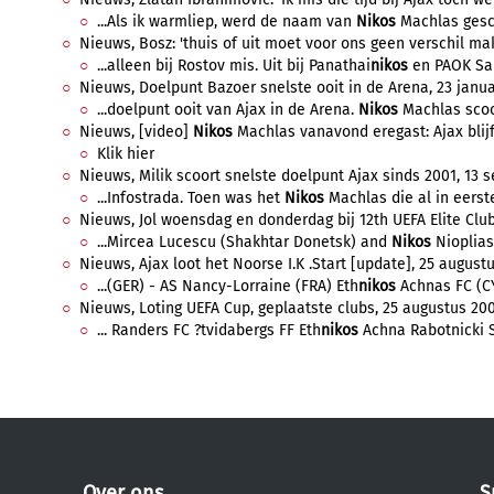
...Als ik warmliep, werd de naam van
Nikos
Machlas gesca
Nieuws, Bosz: 'thuis of uit moet voor ons geen verschil make
...alleen bij Rostov mis. Uit bij Panathai
nikos
en PAOK Sal
Nieuws, Doelpunt Bazoer snelste ooit in de Arena, 23 januar
...doelpunt ooit van Ajax in de Arena.
Nikos
Machlas scoor
Nieuws, [video]
Nikos
Machlas vanavond eregast: Ajax blijft
Klik hier
Nieuws, Milik scoort snelste doelpunt Ajax sinds 2001, 13 s
...Infostrada. Toen was het
Nikos
Machlas die al in eerst
Nieuws, Jol woensdag en donderdag bij 12th UEFA Elite Clu
...Mircea Lucescu (Shakhtar Donetsk) and
Nikos
Nioplias
Nieuws, Ajax loot het Noorse I.K .Start [update], 25 augustu
...(GER) - AS Nancy-Lorraine (FRA) Eth
nikos
Achnas FC (CY
Nieuws, Loting UEFA Cup, geplaatste clubs, 25 augustus 2006
... Randers FC ?tvidabergs FF Eth
nikos
Achna Rabotnicki Sk
Over ons
S