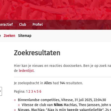
teractief
Club
Profiel
e
Zoeken
Sitemap
Zoekresultaten
Hier kan je nieuws en reacties doorzoeken. Ben je op zoek na
de
ledenlijst
.
Je zoekopdracht in
Alles
had
144
resultaten.
Pagina: 1
2
3
4
5
6
Binnenlandse competities, Vitesse, 31 juli 2025, 22:04:30
Vitesse de club van
Nikos
Machlas, Theo Janssen, John v
Nieuws, Machlas: "Ajax is mijn tweede vakantieliefde", 24 