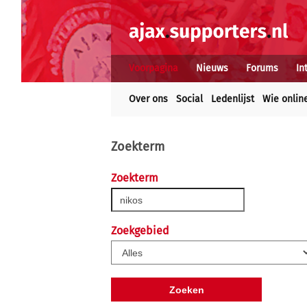
Voorpagina
Nieuws
Forums
In
Over ons
Social
Ledenlijst
Wie onlin
Zoekterm
Zoekterm
Zoekgebied