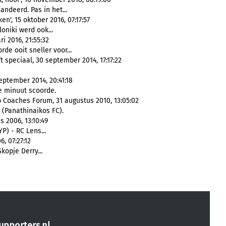
ndeerd. Pas in het...
n', 15 oktober 2016, 07:17:57
oniki werd ook...
i 2016, 21:55:32
de ooit sneller voor...
 speciaal, 30 september 2014, 17:17:22
eptember 2014, 20:41:18
e minuut scoorde.
b Coaches Forum, 31 augustus 2010, 13:05:02
 (Panathinaikos FC).
s 2006, 13:10:49
P) - RC Lens...
, 07:27:12
opje Derry...
upporters.nl