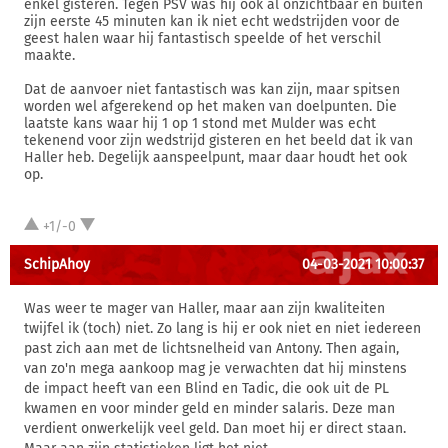
enkel gisteren. Tegen PSV was hij ook al onzichtbaar en buiten
zijn eerste 45 minuten kan ik niet echt wedstrijden voor de
geest halen waar hij fantastisch speelde of het verschil
maakte.
Dat de aanvoer niet fantastisch was kan zijn, maar spitsen
worden wel afgerekend op het maken van doelpunten. Die
laatste kans waar hij 1 op 1 stond met Mulder was echt
tekenend voor zijn wedstrijd gisteren en het beeld dat ik van
Haller heb. Degelijk aanspeelpunt, maar daar houdt het ook
op.
+1/-0
SchipAhoy
04-03-2021 10:00:37
Was weer te mager van Haller, maar aan zijn kwaliteiten
twijfel ik (toch) niet. Zo lang is hij er ook niet en niet iedereen
past zich aan met de lichtsnelheid van Antony. Then again,
van zo'n mega aankoop mag je verwachten dat hij minstens
de impact heeft van een Blind en Tadic, die ook uit de PL
kwamen en voor minder geld en minder salaris. Deze man
verdient onwerkelijk veel geld. Dan moet hij er direct staan.