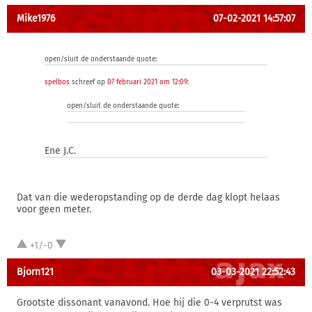
Mike1976
07-02-2021 14:57:07
open/sluit de onderstaande quote:
spelbos
schreef op
07 februari 2021 om 12:09
:
open/sluit de onderstaande quote:
Ene J.C.
Dat van die wederopstanding op de derde dag klopt helaas
voor geen meter.
+1/-0
Bjorn121
03-03-2021 22:52:43
Grootste dissonant vanavond. Hoe hij die 0-4 verprutst was