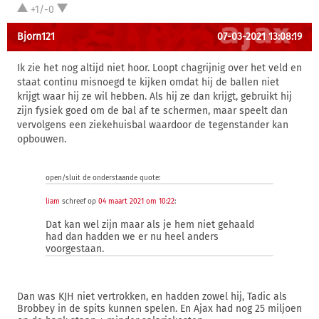
+1/-0
Bjorn121
07-03-2021 13:08:19
Ik zie het nog altijd niet hoor. Loopt chagrijnig over het veld en
staat continu misnoegd te kijken omdat hij de ballen niet
krijgt waar hij ze wil hebben. Als hij ze dan krijgt, gebruikt hij
zijn fysiek goed om de bal af te schermen, maar speelt dan
vervolgens een ziekehuisbal waardoor de tegenstander kan
opbouwen.
open/sluit de onderstaande quote:
liam
schreef op
04 maart 2021 om 10:22
:
Dat kan wel zijn maar als je hem niet gehaald
had dan hadden we er nu heel anders
voorgestaan.
Dan was KJH niet vertrokken, en hadden zowel hij, Tadic als
Brobbey in de spits kunnen spelen. En Ajax had nog 25 miljoen