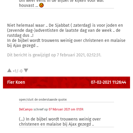
om weer eens in de Bijbel te kijken voor wat
houvast ...
Niet helemaal waar .. De Sjabbat ( zaterdag) is voor joden en
(zevende dag-)adventisten de laatste dag van de week .. de
rustdag dus ..!
In de bijbel wordt trouwens weinig over christenen en malaise
bij Ajax gezegd ..
Dit bericht is gewijzigd op 7 februari 2021, 02:12:31.
+1/-0
Fier Koen
07-02-2021 11:26:44
open/sluit de onderstaande quote:
DelCampo
schreef op
07 februari 2021 om 01:59
:
(...) In de bijbel wordt trouwens weinig over
christenen en malaise bij Ajax gezegd ..