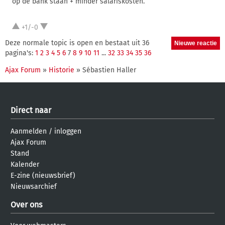
op de bank staan + minder salariskosten.
+1/-0
Deze normale topic is open en bestaat uit 36
pagina's:
1
2
3
4
5
6
7
8
9
10
11
...
32
33
34
35
36
Ajax Forum
»
Historie
» Sébastien Haller
Direct naar
Aanmelden
/
inloggen
Ajax Forum
Stand
Kalender
E-zine (nieuwsbrief)
Nieuwsarchief
Over ons