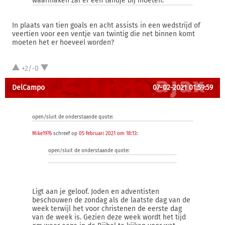
waarmaken zal er een tandje bij moeten.
In plaats van tien goals en acht assists in een wedstrijd of
veertien voor een ventje van twintig die net binnen komt
moeten het er hoeveel worden?
+2/-0
DelCampo
07-02-2021 01:59:59
open/sluit de onderstaande quote:
Mike1976
schreef op
05 februari 2021 om 18:13
:
open/sluit de onderstaande quote:
Ligt aan je geloof. Joden en adventisten
beschouwen de zondag als de laatste dag van de
week terwijl het voor christenen de eerste dag
van de week is. Gezien deze week wordt het tijd