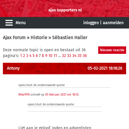
Menu
inloggen
|
aanmelden
Ajax Forum
»
Historie
» Sébastien Haller
Deze normale topic is open en bestaat uit 36
pagina's:
1
2
3
4
5
6
7
8
9
10
11
...
32
33
34
35
36
Antony
05-02-2021 18:18:26
open/sluit de onderstaande quote:
Mike1976
schreef op
05 februari 2021 om 18:13
:
open/sluit de onderstaande quote:
Ligt aan je geloof. Joden en adventisten