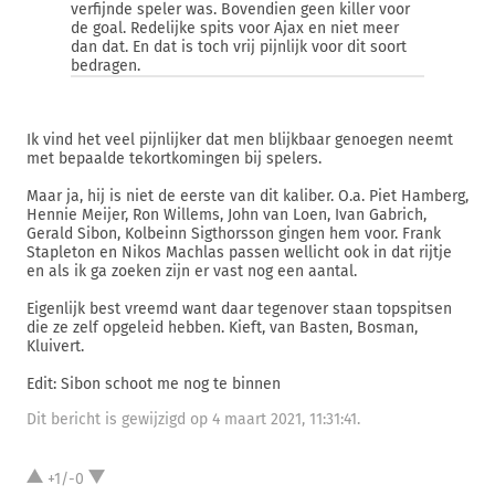
verfijnde speler was. Bovendien geen killer voor
de goal. Redelijke spits voor Ajax en niet meer
dan dat. En dat is toch vrij pijnlijk voor dit soort
bedragen.
Ik vind het veel pijnlijker dat men blijkbaar genoegen neemt
met bepaalde tekortkomingen bij spelers.
Maar ja, hij is niet de eerste van dit kaliber. O.a. Piet Hamberg,
Hennie Meijer, Ron Willems, John van Loen, Ivan Gabrich,
Gerald Sibon, Kolbeinn Sigthorsson gingen hem voor. Frank
Stapleton en Nikos Machlas passen wellicht ook in dat rijtje
en als ik ga zoeken zijn er vast nog een aantal.
Eigenlijk best vreemd want daar tegenover staan topspitsen
die ze zelf opgeleid hebben. Kieft, van Basten, Bosman,
Kluivert.
Edit: Sibon schoot me nog te binnen
Dit bericht is gewijzigd op 4 maart 2021, 11:31:41.
+1/-0