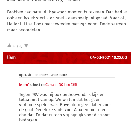
Maar aan zijn statistieken ligt het niet.
Brobbey had natuurlijk gewoon moeten bijtekenen. Dan had je
ook een fysiek sterk - en snel - aanspeelpunt gehad. Maar ok,
Haller lijkt zelf ook niet tevreden met zijn vorm. Einde seizoen
maar beoordelen.
+1/-0
liam
04-03-2021 10:22:00
open/sluit de onderstaande quote:
JeroenE
schreef op
03 maart 2021 om 23:58
:
Tegen PSV was hij ook bedroevend. Ik kijk er
totaal niet van op. We wisten dat het geen
verfijnde speler was. Bovendien geen killer voor
de goal. Redelijke spits voor Ajax en niet meer
dan dat. En dat is toch vrij pijnlijk voor dit soort
bedragen.