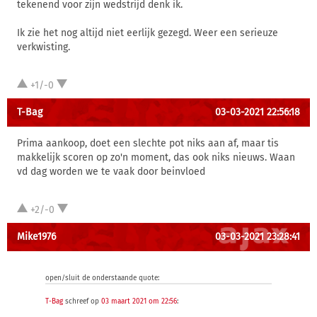
tekenend voor zijn wedstrijd denk ik.
Ik zie het nog altijd niet eerlijk gezegd. Weer een serieuze
verkwisting.
+1/-0
T-Bag
03-03-2021 22:56:18
Prima aankoop, doet een slechte pot niks aan af, maar tis
makkelijk scoren op zo'n moment, das ook niks nieuws. Waan
vd dag worden we te vaak door beinvloed
+2/-0
Mike1976
03-03-2021 23:28:41
open/sluit de onderstaande quote:
T-Bag
schreef op
03 maart 2021 om 22:56
: