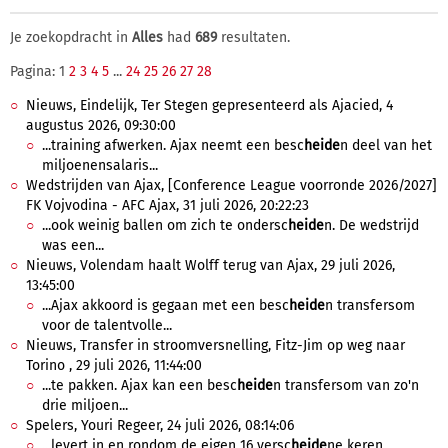
Je zoekopdracht in
Alles
had
689
resultaten.
Pagina: 1
2
3
4
5
...
24
25
26
27
28
Nieuws, Eindelijk, Ter Stegen gepresenteerd als Ajacied, 4
augustus 2026, 09:30:00
...training afwerken. Ajax neemt een besc
heide
n deel van het
miljoenensalaris...
Wedstrijden van Ajax, [Conference League voorronde 2026/2027]
FK Vojvodina - AFC Ajax, 31 juli 2026, 20:22:23
...ook weinig ballen om zich te ondersc
heide
n. De wedstrijd
was een...
Nieuws, Volendam haalt Wolff terug van Ajax, 29 juli 2026,
13:45:00
...Ajax akkoord is gegaan met een besc
heide
n transfersom
voor de talentvolle...
Nieuws, Transfer in stroomversnelling, Fitz-Jim op weg naar
Torino , 29 juli 2026, 11:44:00
...te pakken. Ajax kan een besc
heide
n transfersom van zo'n
drie miljoen...
Spelers, Youri Regeer, 24 juli 2026, 08:14:06
...levert in en rondom de eigen 16 versc
heide
ne keren