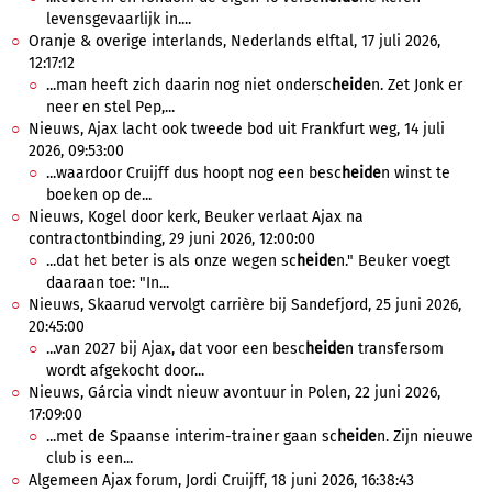
levensgevaarlijk in....
Oranje & overige interlands, Nederlands elftal, 17 juli 2026,
12:17:12
...man heeft zich daarin nog niet ondersc
heide
n. Zet Jonk er
neer en stel Pep,...
Nieuws, Ajax lacht ook tweede bod uit Frankfurt weg, 14 juli
2026, 09:53:00
...waardoor Cruijff dus hoopt nog een besc
heide
n winst te
boeken op de...
Nieuws, Kogel door kerk, Beuker verlaat Ajax na
contractontbinding, 29 juni 2026, 12:00:00
...dat het beter is als onze wegen sc
heide
n." Beuker voegt
daaraan toe: "In...
Nieuws, Skaarud vervolgt carrière bij Sandefjord, 25 juni 2026,
20:45:00
...van 2027 bij Ajax, dat voor een besc
heide
n transfersom
wordt afgekocht door...
Nieuws, Gárcia vindt nieuw avontuur in Polen, 22 juni 2026,
17:09:00
...met de Spaanse interim-trainer gaan sc
heide
n. Zijn nieuwe
club is een...
Algemeen Ajax forum, Jordi Cruijff, 18 juni 2026, 16:38:43