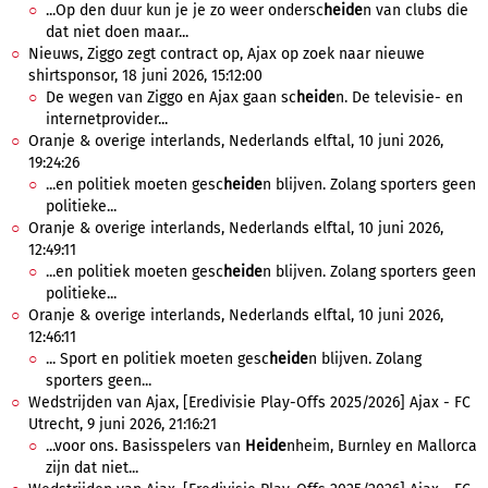
...Op den duur kun je je zo weer ondersc
heide
n van clubs die
dat niet doen maar...
Nieuws, Ziggo zegt contract op, Ajax op zoek naar nieuwe
shirtsponsor, 18 juni 2026, 15:12:00
De wegen van Ziggo en Ajax gaan sc
heide
n. De televisie- en
internetprovider...
Oranje & overige interlands, Nederlands elftal, 10 juni 2026,
19:24:26
...en politiek moeten gesc
heide
n blijven. Zolang sporters geen
politieke...
Oranje & overige interlands, Nederlands elftal, 10 juni 2026,
12:49:11
...en politiek moeten gesc
heide
n blijven. Zolang sporters geen
politieke...
Oranje & overige interlands, Nederlands elftal, 10 juni 2026,
12:46:11
... Sport en politiek moeten gesc
heide
n blijven. Zolang
sporters geen...
Wedstrijden van Ajax, [Eredivisie Play-Offs 2025/2026] Ajax - FC
Utrecht, 9 juni 2026, 21:16:21
...voor ons. Basisspelers van
Heide
nheim, Burnley en Mallorca
zijn dat niet...