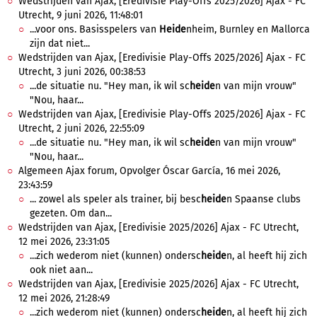
Wedstrijden van Ajax, [Eredivisie Play-Offs 2025/2026] Ajax - FC
Utrecht, 9 juni 2026, 11:48:01
...voor ons. Basisspelers van
Heide
nheim, Burnley en Mallorca
zijn dat niet...
Wedstrijden van Ajax, [Eredivisie Play-Offs 2025/2026] Ajax - FC
Utrecht, 3 juni 2026, 00:38:53
...de situatie nu. "Hey man, ik wil sc
heide
n van mijn vrouw"
"Nou, haar...
Wedstrijden van Ajax, [Eredivisie Play-Offs 2025/2026] Ajax - FC
Utrecht, 2 juni 2026, 22:55:09
...de situatie nu. "Hey man, ik wil sc
heide
n van mijn vrouw"
"Nou, haar...
Algemeen Ajax forum, Opvolger Óscar García, 16 mei 2026,
23:43:59
... zowel als speler als trainer, bij besc
heide
n Spaanse clubs
gezeten. Om dan...
Wedstrijden van Ajax, [Eredivisie 2025/2026] Ajax - FC Utrecht,
12 mei 2026, 23:31:05
...zich wederom niet (kunnen) ondersc
heide
n, al heeft hij zich
ook niet aan...
Wedstrijden van Ajax, [Eredivisie 2025/2026] Ajax - FC Utrecht,
12 mei 2026, 21:28:49
...zich wederom niet (kunnen) ondersc
heide
n, al heeft hij zich