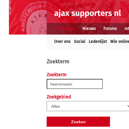
Voorpagina
Nieuws
Forums
In
Over ons
Social
Ledenlijst
Wie onlin
Zoekterm
Zoekterm
Zoekgebied