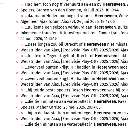
Had hem toch nog ff verhuurd aan een bv
Heerenveen
.
Spelers, Branco van den Boomen, 10 juli 2026, 10:19:44
...daarna in Nederland nog uit voor sc
Heerenveen
, Will
Algemeen Ajax forum, Ajax (v), 24 juni 2026, 18:49:06
...Buikema een seizoen verhuurd aan
Heerenveen
. Buike
Inkomende transfers & transfergeruchten, Zomer transfer 
22 juni 2026, 11:45:19
...Deze jongen zou bij Utrecht of
Heerenveen
niet misstaa
Wedstrijden van Ajax, [Eredivisie Play-Offs 2025/2026] Ajax 
...te steken. Tegen ik geloof Utrecht of
Heerenveen
hakt h
Wedstrijden van Ajax, [Eredivisie Play-Offs 2025/2026] Ajax 
...evenveel punten krijgt. Hij hadden in
Heerenveen
moet
Wedstrijden van Ajax, [Eredivisie Play-Offs 2025/2026] Ajax 
...evenveel punten krijgt. Hij hadden in
Heerenveen
moet
Wedstrijden van Ajax, [Eredivisie Play-Offs 2025/2026] Ajax 
...hij tot de beste spelers. Tegen
Heerenveen
was hij zo'n
Wedstrijden van Ajax, [Eredivisie Play-Offs 2025/2026] Ajax 
...die tien minuten aan waterballet in
Heerenveen
. Paes
Spelers, Maher Carrizo, 25 mei 2026, 20:14:03
...hij in de laatste tien minuten tegen
Heerenveen
zo in 
Wedstrijden van Ajax, [Eredivisie Play-Offs 2025/2026] Ajax 
...die tien minuten aan waterballet in
Heerenveen
. Paes