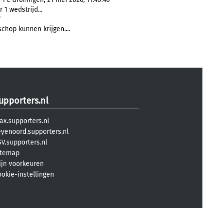
1 wedstrijd...
7
chop kunnen krijgen....
upporters.nl
ax.supporters.nl
eyenoord.supporters.nl
V.supporters.nl
itemap
ijn voorkeuren
ookie-instellingen