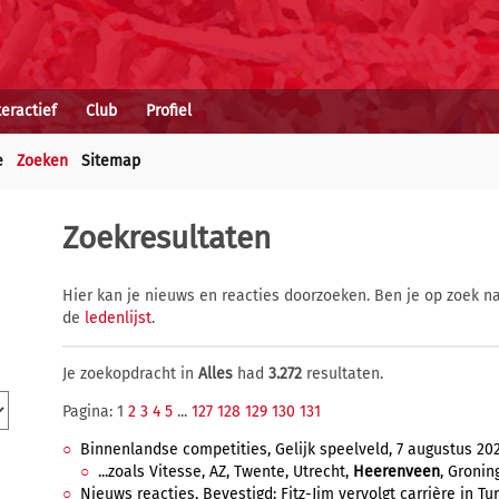
teractief
Club
Profiel
e
Zoeken
Sitemap
Zoekresultaten
Hier kan je nieuws en reacties doorzoeken. Ben je op zoek na
de
ledenlijst
.
Je zoekopdracht in
Alles
had
3.272
resultaten.
Pagina: 1
2
3
4
5
...
127
128
129
130
131
Binnenlandse competities, Gelijk speelveld, 7 augustus 202
...zoals Vitesse, AZ, Twente, Utrecht,
Heerenveen
, Gronin
Nieuws reacties, Bevestigd: Fitz-Jim vervolgt carrière in Turij