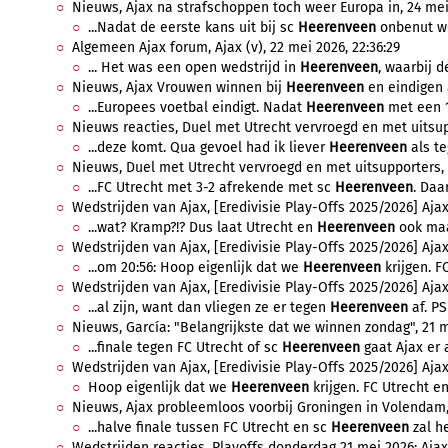
Nieuws, Ajax na strafschoppen toch weer Europa in, 24 mei 
...Nadat de eerste kans uit bij sc
Heerenveen
onbenut we
Algemeen Ajax forum, Ajax (v), 22 mei 2026, 22:36:29
... Het was een open wedstrijd in
Heerenveen
, waarbij d
Nieuws, Ajax Vrouwen winnen bij
Heerenveen
en eindigen 
...Europees voetbal eindigt. Nadat
Heerenveen
met een 1
Nieuws reacties, Duel met Utrecht vervroegd en met uitsupp
...deze komt. Qua gevoel had ik liever
Heerenveen
als te
Nieuws, Duel met Utrecht vervroegd en met uitsupporters, 
...FC Utrecht met 3-2 afrekende met sc
Heerenveen
. Daa
Wedstrijden van Ajax, [Eredivisie Play-Offs 2025/2026] Ajax
...wat? Kramp?!? Dus laat Utrecht en
Heerenveen
ook maar
Wedstrijden van Ajax, [Eredivisie Play-Offs 2025/2026] Ajax
...om 20:56: Hoop eigenlijk dat we
Heerenveen
krijgen. F
Wedstrijden van Ajax, [Eredivisie Play-Offs 2025/2026] Ajax
...al zijn, want dan vliegen ze er tegen
Heerenveen
af. PS
Nieuws, García: "Belangrijkste dat we winnen zondag", 21 me
...finale tegen FC Utrecht of sc
Heerenveen
gaat Ajax er a
Wedstrijden van Ajax, [Eredivisie Play-Offs 2025/2026] Ajax
Hoop eigenlijk dat we
Heerenveen
krijgen. FC Utrecht en
Nieuws, Ajax probleemloos voorbij Groningen in Volendam, 
...halve finale tussen FC Utrecht en sc
Heerenveen
zal he
Wedstrijden reacties, Playoffs donderdag 21 mei 2026: Ajax