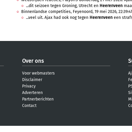
...dit seizoen tegen Groning, Utrecht en
Heerenveen
maar 
Binnenlandse competities, Feyenoord, 19 mei 2026, 22:39:4
...veel uit. Ajax had ook nog tegen
Heerenveen
een strafs
Over ons
S
Voor webmasters
Aj
Disclaimer
F
Privacy
PS
Adverteren
S
Partnerberichten
M
Contact
C