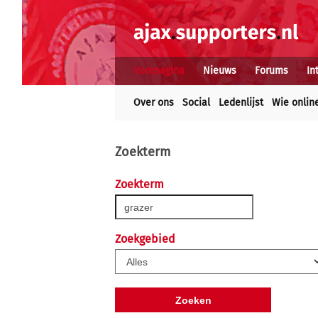
Voorpagina
Nieuws
Forums
In
Over ons
Social
Ledenlijst
Wie onlin
Zoekterm
Zoekterm
Zoekgebied