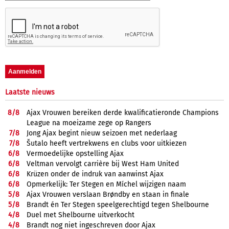
Laatste nieuws
8/
8
Ajax Vrouwen bereiken derde kwalificatieronde Champions
League na moeizame zege op Rangers
7/
8
Jong Ajax begint nieuw seizoen met nederlaag
7/
8
Šutalo heeft vertrekwens en clubs voor uitkiezen
6/
8
Vermoedelijke opstelling Ajax
6/
8
Veltman vervolgt carrière bij West Ham United
6/
8
Krüzen onder de indruk van aanwinst Ajax
6/
8
Opmerkelijk: Ter Stegen en Míchel wijzigen naam
5/
8
Ajax Vrouwen verslaan Brøndby en staan in finale
5/
8
Brandt én Ter Stegen speelgerechtigd tegen Shelbourne
4/
8
Duel met Shelbourne uitverkocht
4/
8
Brandt nog niet ingeschreven door Ajax