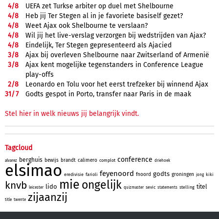
4/
8
UEFA zet Turkse arbiter op duel met Shelbourne
4/
8
Heb jij Ter Stegen al in je favoriete basiself gezet?
4/
8
Weet Ajax ook Shelbourne te verslaan?
4/
8
Wil jij het live-verslag verzorgen bij wedstrijden van Ajax?
4/
8
Eindelijk, Ter Stegen gepresenteerd als Ajacied
3/
8
Ajax bij overleven Shelbourne naar Zwitserland of Armenië
3/
8
Ajax kent mogelijke tegenstanders in Conference League
play-offs
2/
8
Leonardo en Tolu voor het eerst trefzeker bij winnend Ajax
31/
7
Godts gespot in Porto, transfer naar Paris in de maak
Stel hier in welk nieuws jij belangrijk vindt.
Tagcloud
conference
berghuis
bewijs
brandt
calimero
complot
alvarez
driehoek
elsimao
feyenoord
godts
fnoord
groningen
eredivisie
farioli
kiki
jong
mie
ongelijk
knvb
lido
titel
sevic
stelling
leicester
quizmaster
statements
zijaanzij
title
twente