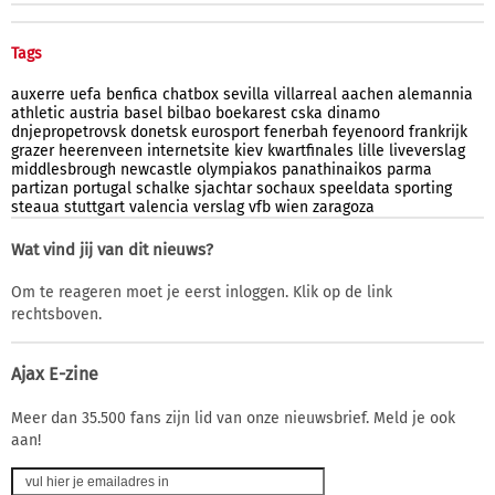
Tags
auxerre
uefa
benfica
chatbox
sevilla
villarreal
aachen
alemannia
athletic
austria
basel
bilbao
boekarest
cska
dinamo
dnjepropetrovsk
donetsk
eurosport
fenerbah
feyenoord
frankrijk
grazer
heerenveen
internetsite
kiev
kwartfinales
lille
liveverslag
middlesbrough
newcastle
olympiakos
panathinaikos
parma
partizan
portugal
schalke
sjachtar
sochaux
speeldata
sporting
steaua
stuttgart
valencia
verslag
vfb
wien
zaragoza
Wat vind jij van dit nieuws?
Om te reageren moet je eerst inloggen. Klik op de link
rechtsboven.
Ajax E-zine
Meer dan 35.500 fans zijn lid van onze nieuwsbrief. Meld je ook
aan!