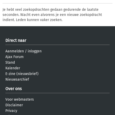
Je hebt veel zoekopdrachten gedaan gedurende de laatste
seconden. Wacht even alvorens je een nieuwe zoekopdracht
indient. Leden kunnen vaker zoeken.
Direct naar
Aanmelden
/
inloggen
Ajax Forum
Stand
Kalender
E-zine (nieuwsbrief)
Nieuwsarchief
Over ons
Voor webmasters
Disclaimer
Privacy