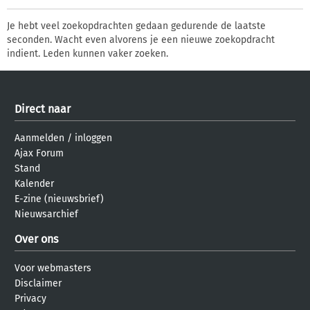
Je hebt veel zoekopdrachten gedaan gedurende de laatste
seconden. Wacht even alvorens je een nieuwe zoekopdracht
indient. Leden kunnen vaker zoeken.
Direct naar
Aanmelden
/
inloggen
Ajax Forum
Stand
Kalender
E-zine (nieuwsbrief)
Nieuwsarchief
Over ons
Voor webmasters
Disclaimer
Privacy