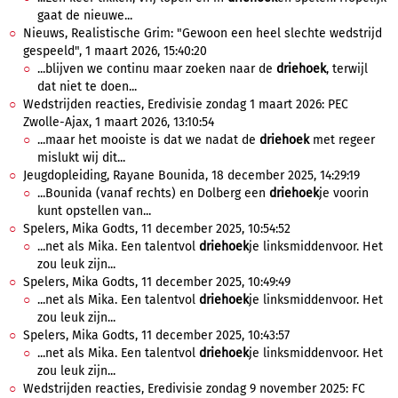
gaat de nieuwe...
Nieuws, Realistische Grim: "Gewoon een heel slechte wedstrijd
gespeeld", 1 maart 2026, 15:40:20
...blijven we continu maar zoeken naar de
driehoek
, terwijl
dat niet te doen...
Wedstrijden reacties, Eredivisie zondag 1 maart 2026: PEC
Zwolle-Ajax, 1 maart 2026, 13:10:54
...maar het mooiste is dat we nadat de
driehoek
met regeer
mislukt wij dit...
Jeugdopleiding, Rayane Bounida, 18 december 2025, 14:29:19
...Bounida (vanaf rechts) en Dolberg een
driehoek
je voorin
kunt opstellen van...
Spelers, Mika Godts, 11 december 2025, 10:54:52
...net als Mika. Een talentvol
driehoek
je linksmiddenvoor. Het
zou leuk zijn...
Spelers, Mika Godts, 11 december 2025, 10:49:49
...net als Mika. Een talentvol
driehoek
je linksmiddenvoor. Het
zou leuk zijn...
Spelers, Mika Godts, 11 december 2025, 10:43:57
...net als Mika. Een talentvol
driehoek
je linksmiddenvoor. Het
zou leuk zijn...
Wedstrijden reacties, Eredivisie zondag 9 november 2025: FC