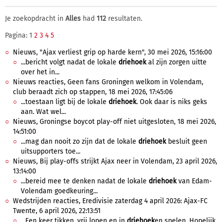
Je zoekopdracht in
Alles
had
112
resultaten.
Pagina: 1
2
3
4
5
Nieuws, "Ajax verliest grip op harde kern", 30 mei 2026, 15:16:00
...bericht volgt nadat de lokale
driehoek
al zijn zorgen uitte
over het in...
Nieuws reacties, Geen fans Groningen welkom in Volendam,
club beraadt zich op stappen, 18 mei 2026, 17:45:06
...toestaan ligt bij de lokale
driehoek
. Ook daar is niks geks
aan. Wat wel...
Nieuws, Groningse boycot play-off niet uitgesloten, 18 mei 2026,
14:51:00
...mag dan nooit zo zijn dat de lokale
driehoek
besluit geen
uitsupporters toe...
Nieuws, Bij play-offs strijkt Ajax neer in Volendam, 23 april 2026,
13:14:00
...bereid mee te denken nadat de lokale
driehoek
van Edam-
Volendam goedkeuring...
Wedstrijden reacties, Eredivisie zaterdag 4 april 2026: Ajax-FC
Twente, 6 april 2026, 22:13:51
...Een keer tikken, vrij lopen en in
driehoek
en spelen. Hopelijk