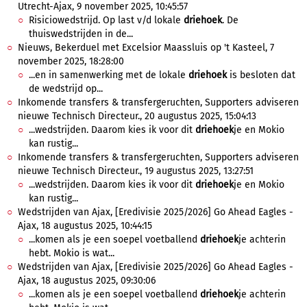
Utrecht-Ajax, 9 november 2025, 10:45:57
Risiciowedstrijd. Op last v/d lokale
driehoek
. De
thuiswedstrijden in de...
Nieuws, Bekerduel met Excelsior Maassluis op 't Kasteel, 7
november 2025, 18:28:00
...en in samenwerking met de lokale
driehoek
is besloten dat
de wedstrijd op...
Inkomende transfers & transfergeruchten, Supporters adviseren
nieuwe Technisch Directeur., 20 augustus 2025, 15:04:13
...wedstrijden. Daarom kies ik voor dit
driehoek
je en Mokio
kan rustig...
Inkomende transfers & transfergeruchten, Supporters adviseren
nieuwe Technisch Directeur., 19 augustus 2025, 13:27:51
...wedstrijden. Daarom kies ik voor dit
driehoek
je en Mokio
kan rustig...
Wedstrijden van Ajax, [Eredivisie 2025/2026] Go Ahead Eagles -
Ajax, 18 augustus 2025, 10:44:15
...komen als je een soepel voetballend
driehoek
je achterin
hebt. Mokio is wat...
Wedstrijden van Ajax, [Eredivisie 2025/2026] Go Ahead Eagles -
Ajax, 18 augustus 2025, 09:30:06
...komen als je een soepel voetballend
driehoek
je achterin