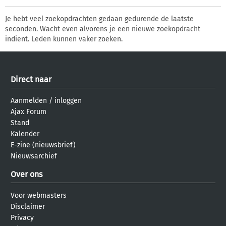
Je hebt veel zoekopdrachten gedaan gedurende de laatste
seconden. Wacht even alvorens je een nieuwe zoekopdracht
indient. Leden kunnen vaker zoeken.
Direct naar
Aanmelden
/
inloggen
Ajax Forum
Stand
Kalender
E-zine (nieuwsbrief)
Nieuwsarchief
Over ons
Voor webmasters
Disclaimer
Privacy