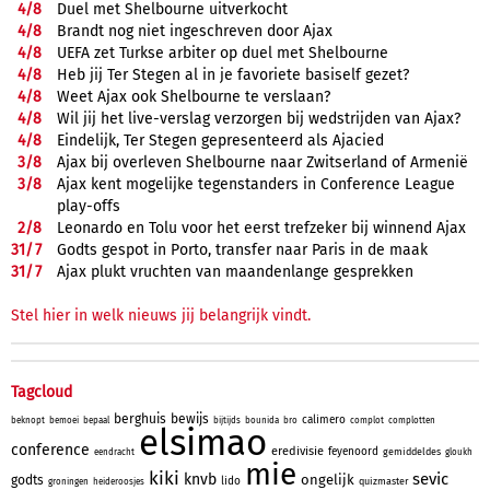
4/
8
Duel met Shelbourne uitverkocht
4/
8
Brandt nog niet ingeschreven door Ajax
4/
8
UEFA zet Turkse arbiter op duel met Shelbourne
4/
8
Heb jij Ter Stegen al in je favoriete basiself gezet?
4/
8
Weet Ajax ook Shelbourne te verslaan?
4/
8
Wil jij het live-verslag verzorgen bij wedstrijden van Ajax?
4/
8
Eindelijk, Ter Stegen gepresenteerd als Ajacied
3/
8
Ajax bij overleven Shelbourne naar Zwitserland of Armenië
3/
8
Ajax kent mogelijke tegenstanders in Conference League
play-offs
2/
8
Leonardo en Tolu voor het eerst trefzeker bij winnend Ajax
31/
7
Godts gespot in Porto, transfer naar Paris in de maak
31/
7
Ajax plukt vruchten van maandenlange gesprekken
Stel hier in welk nieuws jij belangrijk vindt.
Tagcloud
berghuis
bewijs
calimero
beknopt
bemoei
bepaal
bijtijds
bounida
bro
complot
complotten
elsimao
conference
eredivisie
feyenoord
gemiddeldes
eendracht
gloukh
mie
kiki
sevic
knvb
ongelijk
godts
lido
quizmaster
groningen
heideroosjes