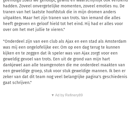
geëindigd zoals we gehoopt, gewild en waarschijnlijk ook verdiend
hadden. Zoveel onvergetelijke momenten, zoveel emoties nu. De
tranen van het laatste hoofdstuk die in mijn dromen anders
uitpakten. Maar het zijn tranen van trots. Van iemand die alles
heeft gegeven en geloof hield tot het eind. Hij had er alles voor
over om het met jullie te vieren."
"Onderdeel zijn van een club als Ajax en een stad als Amsterdam
was mij een ongelofelijke eer. Om op een dag terug te kunnen
kijken en te zeggen dat ik speler was van Ajax zorgt voor een
geweldig gevoel van trots. Een uit de grond van mijn hart
dankjewel aan alle teamgenoten die me onderdeel maakten van
een geweldige groep, stuk voor stuk geweldige mannen. Ik ben er
zeker van dat dit team nog veel belangrijke pagina's geschiedenis
gaat schrijven."
▼ Ad by Refinery89