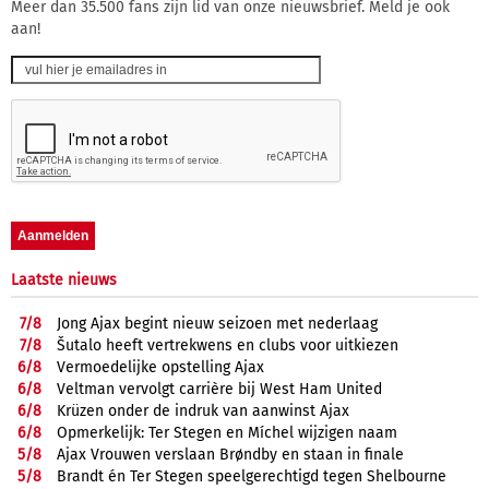
Meer dan 35.500 fans zijn lid van onze nieuwsbrief. Meld je ook
aan!
Laatste nieuws
7/
8
Jong Ajax begint nieuw seizoen met nederlaag
7/
8
Šutalo heeft vertrekwens en clubs voor uitkiezen
6/
8
Vermoedelijke opstelling Ajax
6/
8
Veltman vervolgt carrière bij West Ham United
6/
8
Krüzen onder de indruk van aanwinst Ajax
6/
8
Opmerkelijk: Ter Stegen en Míchel wijzigen naam
5/
8
Ajax Vrouwen verslaan Brøndby en staan in finale
5/
8
Brandt én Ter Stegen speelgerechtigd tegen Shelbourne