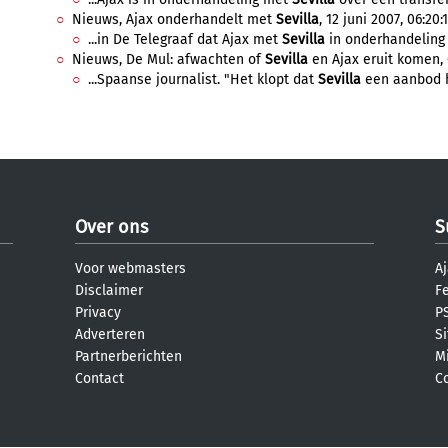
Nieuws, Ajax onderhandelt met
Sevilla
, 12 juni 2007, 06:20:
...in De Telegraaf dat Ajax met
Sevilla
in onderhandeling i
Nieuws, De Mul: afwachten of
Sevilla
en Ajax eruit komen, 6
...Spaanse journalist. "Het klopt dat
Sevilla
een aanbod h
Over ons
S
Voor webmasters
Aj
Disclaimer
F
Privacy
PS
Adverteren
S
Partnerberichten
M
Contact
C