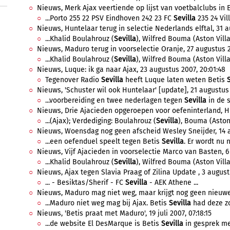
Nieuws, Merk Ajax veertiende op lijst van voetbalclubs in E
...Porto 255 22 PSV Eindhoven 242 23 FC
Sevilla
235 24 Vill
Nieuws, Huntelaar terug in selectie Nederlands elftal, 31 a
...Khalid Boulahrouz (
Sevilla
), Wilfred Bouma (Aston Vill
Nieuws, Maduro terug in voorselectie Oranje, 27 augustus 2
...Khalid Boulahrouz (
Sevilla
), Wilfred Bouma (Aston Villa)
Nieuws, Luque: ik ga naar Ajax, 23 augustus 2007, 20:01:48
Tegenover Radio
Sevilla
heeft Luque laten weten Betis
Nieuws, 'Schuster wil ook Huntelaar' [update], 21 augustus 
...voorbereiding en twee nederlagen tegen
Sevilla
in de s
Nieuws, Drie Ajacieden opgeroepen voor oefeninterland, Hun
...(Ajax); Verdediging: Boulahrouz (
Sevilla
), Bouma (Aston 
Nieuws, Woensdag nog geen afscheid Wesley Sneijder, 14 a
...een oefenduel speelt tegen Betis
Sevilla
. Er wordt nu 
Nieuws, Vijf Ajacieden in voorselectie Marco van Basten, 6 
...Khalid Boulahrouz (
Sevilla
), Wilfred Bouma (Aston Villa)
Nieuws, Ajax tegen Slavia Praag of Zilina Update , 3 august
... - Besiktas/Sherif - FC
Sevilla
- AEK Athene ...
Nieuws, Maduro mag niet weg, maar krijgt nog geen nieuwe 
...Maduro niet weg mag bij Ajax. Betis
Sevilla
had deze zo
Nieuws, 'Betis praat met Maduro', 19 juli 2007, 07:18:15
...de website El DesMarque is Betis
Sevilla
in gesprek me