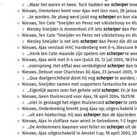
...Maar het waren er twee. Toch hadden we
scherper
moet
Nieuws, Ommekeer komt voor Ajax met tien man, 28 januari
...te worden. De ploeg werd juist nog
scherper
en kon via
Nieuws, Ten Cate ''Sneijder en Perez net v.Nistelrooy en Klu
Wesley Sneijder is momenteel n?t iets
scherper
dan Pere
Nieuws, Ten Cate ''Sneijder en Perez net v.Nistelrooy en Klu
Wesley Sneijder is net iets
scherper
dan Perez die dit sei
Nieuws, Ajax verslaat HHC Hardenberg met 0-4, blessure Mit
...Henk ten Cate maande zijn spelers om
scherper
te wor
Nieuws, Ajax wint met 0-4 van Quick 20, 12 juli 2005, 18:31:
...voorsprong. Het elftal was verdedigend
scherper
dan te
Nieuws, Debuut voor Charisteas bij Ajax, 23 januari 2005, 14
...Qua doelgerichtheid dient hij nog
scherper
te worden, m
Nieuws, Sneijder: samen met supporters fantastische avond
...Eigenlijk waren over het gehele veld
scherper
. En je ko
Nieuws, Geen thuisrecord voor Ajax, 18 april 2004, 16:25:18
...niet in geslaagd het eigen thuisrecord
scherper
te zette
Nieuws, Onderbreking breekt Jong Ajax op; uitgeschakeld i
...uit een hoekschop. Hij was
scherper
dan de Ajacieden e
Nieuws, Ajax in slotfase naar winst in Gelredome; 1-2 tegen
...De Arnhemmers kwamen veel feller en
scherper
uit de
Nieuws, Ajax uitgeschakeld in Amstel Cup, 16 april 2003, 20: