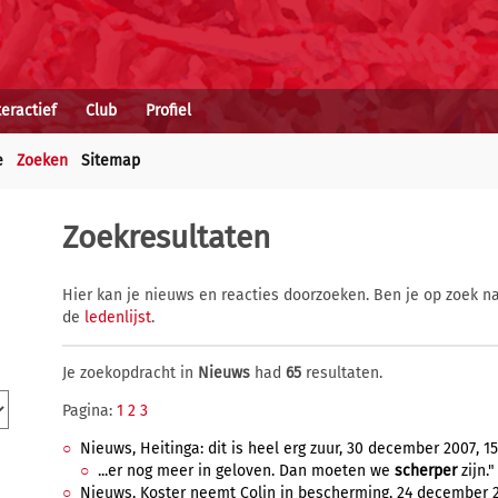
teractief
Club
Profiel
e
Zoeken
Sitemap
Zoekresultaten
Hier kan je nieuws en reacties doorzoeken. Ben je op zoek na
de
ledenlijst
.
Je zoekopdracht in
Nieuws
had
65
resultaten.
Pagina:
1
2
3
Nieuws, Heitinga: dit is heel erg zuur, 30 december 2007, 15
...er nog meer in geloven. Dan moeten we
scherper
zijn."
Nieuws, Koster neemt Colin in bescherming, 24 december 20