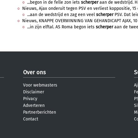
...begon in de felle zon iets
scherper
aan de wedstrijd. H
Nieuws, Ajax onderuit tegen PSV en verliest koppositie, 15
...aan de wedstrijd en zag een veel
scherper
PSV. Dat lei
Nieuws, KNAPPE OVERWINNING VAN GEHANDICAPT AJAX, 10 d
...in zijn elftal. AS Roma begon iets
scherper
aan de tweed
Over ons
S
Voor webmasters
Aj
Disclaimer
F
Privacy
PS
Adverteren
S
Partnerberichten
M
Contact
C