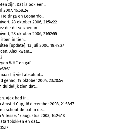
en zijn. Dat is ook een...
 2007, 16:58:24
 Heitinga en Leonardo...
ivert, 28 oktober 2006, 21:54:22
z die dit seizoen in...
ivert, 28 oktober 2006, 21:52:55
zoen in tien...
ea [update], 13 juli 2006, 18:49:27
den. Ajax kwam...
42
gen WHC en gaf...
:39:31
aar hij viel absoluut...
 gehad, 19 oktober 2004, 23:20:54
n duidelijk zien dat...
n. Ajax had in...
n Amstel Cup, 16 december 2003, 21:38:17
n schoot de bal in de...
 Vitesse, 17 augustus 2003, 16:24:18
 startblokken en dat...
15:17