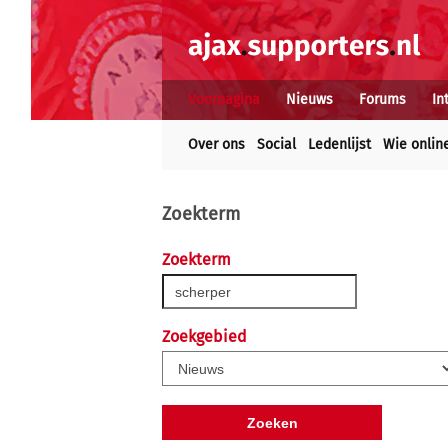
Voorpagina
Nieuws
Forums
In
Over ons
Social
Ledenlijst
Wie onlin
Zoekterm
Zoekterm
Zoekgebied