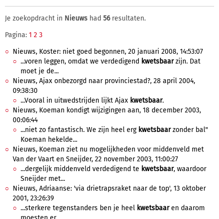
Je zoekopdracht in
Nieuws
had
56
resultaten.
Pagina:
1
2
3
Nieuws, Koster: niet goed begonnen, 20 januari 2008, 14:53:07
...voren leggen, omdat we verdedigend
kwetsbaar
zijn. Dat
moet je de...
Nieuws, Ajax onbezorgd naar provinciestad?, 28 april 2004,
09:38:30
...Vooral in uitwedstrijden lijkt Ajax
kwetsbaar
.
Nieuws, Koeman kondigt wijzigingen aan, 18 december 2003,
00:06:44
...niet zo fantastisch. We zijn heel erg
kwetsbaar
zonder bal"
Koeman hekelde...
Nieuws, Koeman ziet nu mogelijkheden voor middenveld met
Van der Vaart en Sneijder, 22 november 2003, 11:00:27
...dergelijk middenveld verdedigend te
kwetsbaar
, waardoor
Sneijder met...
Nieuws, Adriaanse: 'via drietrapsraket naar de top', 13 oktober
2001, 23:26:39
...sterkere tegenstanders ben je heel
kwetsbaar
en daarom
moesten er...