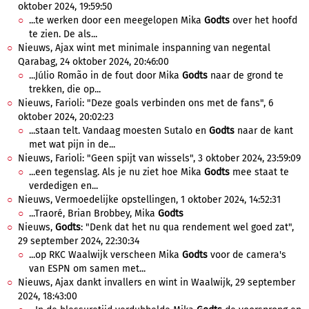
oktober 2024, 19:59:50
...te werken door een meegelopen Mika
Godts
over het hoofd
te zien. De als...
Nieuws, Ajax wint met minimale inspanning van negental
Qarabag, 24 oktober 2024, 20:46:00
...Júlio Romão in de fout door Mika
Godts
naar de grond te
trekken, die op...
Nieuws, Farioli: "Deze goals verbinden ons met de fans", 6
oktober 2024, 20:02:23
...staan telt. Vandaag moesten Sutalo en
Godts
naar de kant
met wat pijn in de...
Nieuws, Farioli: "Geen spijt van wissels", 3 oktober 2024, 23:59:09
...een tegenslag. Als je nu ziet hoe Mika
Godts
mee staat te
verdedigen en...
Nieuws, Vermoedelijke opstellingen, 1 oktober 2024, 14:52:31
...Traoré, Brian Brobbey, Mika
Godts
Nieuws,
Godts
: "Denk dat het nu qua rendement wel goed zat",
29 september 2024, 22:30:34
...op RKC Waalwijk verscheen Mika
Godts
voor de camera's
van ESPN om samen met...
Nieuws, Ajax dankt invallers en wint in Waalwijk, 29 september
2024, 18:43:00