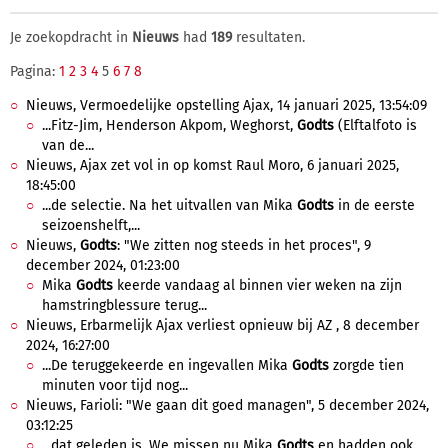
Je zoekopdracht in
Nieuws
had
189
resultaten.
Pagina:
1
2
3
4
5
6
7
8
Nieuws, Vermoedelijke opstelling Ajax, 14 januari 2025, 13:54:09
...Fitz-Jim, Henderson Akpom, Weghorst,
Godts
(Elftalfoto is
van de...
Nieuws, Ajax zet vol in op komst Raul Moro, 6 januari 2025,
18:45:00
...de selectie. Na het uitvallen van Mika
Godts
in de eerste
seizoenshelft,...
Nieuws,
Godts
: "We zitten nog steeds in het proces", 9
december 2024, 01:23:00
Mika
Godts
keerde vandaag al binnen vier weken na zijn
hamstringblessure terug...
Nieuws, Erbarmelijk Ajax verliest opnieuw bij AZ , 8 december
2024, 16:27:00
...De teruggekeerde en ingevallen Mika
Godts
zorgde tien
minuten voor tijd nog...
Nieuws, Farioli: "We gaan dit goed managen", 5 december 2024,
03:12:25
...dat geleden is. We missen nu Mika
Godts
en hadden ook