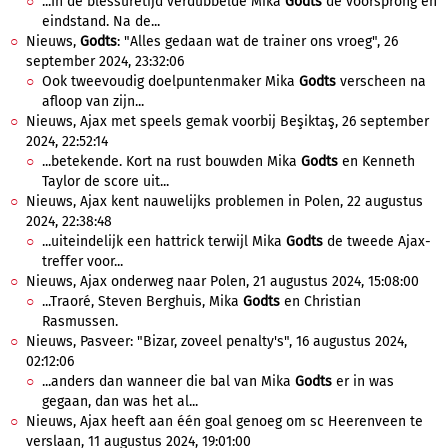
...In de blessuretijd verdubbelde Mika
Godts
de voorsprong en
eindstand. Na de...
Nieuws,
Godts
: "Alles gedaan wat de trainer ons vroeg", 26
september 2024, 23:32:06
Ook tweevoudig doelpuntenmaker Mika
Godts
verscheen na
afloop van zijn...
Nieuws, Ajax met speels gemak voorbij Beşiktaş, 26 september
2024, 22:52:14
...betekende. Kort na rust bouwden Mika
Godts
en Kenneth
Taylor de score uit...
Nieuws, Ajax kent nauwelijks problemen in Polen, 22 augustus
2024, 22:38:48
...uiteindelijk een hattrick terwijl Mika
Godts
de tweede Ajax-
treffer voor...
Nieuws, Ajax onderweg naar Polen, 21 augustus 2024, 15:08:00
...Traoré, Steven Berghuis, Mika
Godts
en Christian
Rasmussen.
Nieuws, Pasveer: "Bizar, zoveel penalty's", 16 augustus 2024,
02:12:06
...anders dan wanneer die bal van Mika
Godts
er in was
gegaan, dan was het al...
Nieuws, Ajax heeft aan één goal genoeg om sc Heerenveen te
verslaan, 11 augustus 2024, 19:01:00