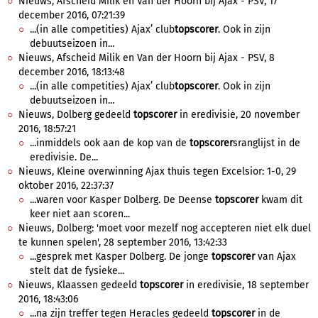
Nieuws, Afscheid Milik en Van der Hoorn bij Ajax - PSV, 17
december 2016, 07:21:39
...(in alle competities) Ajax’ club
topscorer
. Ook in zijn
debuutseizoen in...
Nieuws, Afscheid Milik en Van der Hoorn bij Ajax - PSV, 8
december 2016, 18:13:48
...(in alle competities) Ajax’ club
topscorer
. Ook in zijn
debuutseizoen in...
Nieuws, Dolberg gedeeld
topscorer
in eredivisie, 20 november
2016, 18:57:21
...inmiddels ook aan de kop van de
topscorer
sranglijst in de
eredivisie. De...
Nieuws, Kleine overwinning Ajax thuis tegen Excelsior: 1-0, 29
oktober 2016, 22:37:37
...waren voor Kasper Dolberg. De Deense
topscorer
kwam dit
keer niet aan scoren...
Nieuws, Dolberg: 'moet voor mezelf nog accepteren niet elk duel
te kunnen spelen', 28 september 2016, 13:42:33
...gesprek met Kasper Dolberg. De jonge
topscorer
van Ajax
stelt dat de fysieke...
Nieuws, Klaassen gedeeld
topscorer
in eredivisie, 18 september
2016, 18:43:06
...na zijn treffer tegen Heracles gedeeld
topscorer
in de