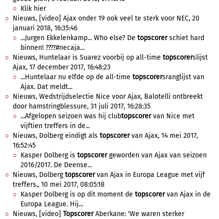
Klik hier
Nieuws, [video] Ajax onder 19 ook veel te sterk voor NEC, 20
januari 2018, 16:35:46
...Jurgen Ekkelenkamp... Who else? De
topscorer
schiet hard
binnen! ????#necaja...
Nieuws, Huntelaar is Suarez voorbij op all-time
topscorer
slijst
Ajax, 17 december 2017, 16:48:23
...Huntelaar nu elfde op de all-time
topscorer
sranglijst van
Ajax. Dat meldt...
Nieuws, Wedstrijdselectie Nice voor Ajax, Balotelli ontbreekt
door hamstringblessure, 31 juli 2017, 16:28:35
...Afgelopen seizoen was hij club
topscorer
van Nice met
vijftien treffers in de...
Nieuws, Dolberg eindigt als
topscorer
van Ajax, 14 mei 2017,
16:52:45
Kasper Dolberg is
topscorer
geworden van Ajax van seizoen
2016/2017. De Deense...
Nieuws, Dolberg
topscorer
van Ajax in Europa League met vijf
treffers., 10 mei 2017, 08:05:18
Kasper Dolberg is op dit moment de
topscorer
van Ajax in de
Europa League. Hij...
Nieuws, [video]
Topscorer
Aberkane: 'We waren sterker