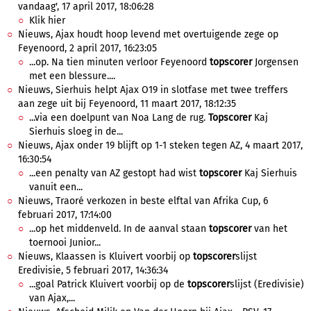
vandaag', 17 april 2017, 18:06:28
Klik hier
Nieuws, Ajax houdt hoop levend met overtuigende zege op
Feyenoord, 2 april 2017, 16:23:05
...op. Na tien minuten verloor Feyenoord
topscorer
Jorgensen
met een blessure....
Nieuws, Sierhuis helpt Ajax O19 in slotfase met twee treffers
aan zege uit bij Feyenoord, 11 maart 2017, 18:12:35
...via een doelpunt van Noa Lang de rug.
Topscorer
Kaj
Sierhuis sloeg in de...
Nieuws, Ajax onder 19 blijft op 1-1 steken tegen AZ, 4 maart 2017,
16:30:54
...een penalty van AZ gestopt had wist
topscorer
Kaj Sierhuis
vanuit een...
Nieuws, Traoré verkozen in beste elftal van Afrika Cup, 6
februari 2017, 17:14:00
...op het middenveld. In de aanval staan
topscorer
van het
toernooi Junior...
Nieuws, Klaassen is Kluivert voorbij op
topscorer
slijst
Eredivisie, 5 februari 2017, 14:36:34
...goal Patrick Kluivert voorbij op de
topscorer
slijst (Eredivisie)
van Ajax,...