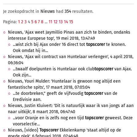
Je zoekopdracht in
Nieuws
had
354
resultaten.
Pagina:
1
2
3
4
5
6
7
8
...
11
12
13
14
15
Nieuws, 'Ajax weet Jaymillio Pinas aan zich te binden, ondanks
interesse Europese top', 19 mei 2018, 13:47:49
...wist zich bij Ajax onder 16 direct tot
topscorer
te kronen.
Ook omdat hij in...
Nieuws, 'Ajax wil contract van Huntelaar verlengen', 4 april 2018,
06:36:04
...twaalf doelpunten is Huntelaar ook club
topscorer
van Ajax.
Ook zijn...
Nieuws, Youri Mulder: 'Huntelaar is gewoon nog altijd een
fantastische spits', 17 maart 2018, 07:05:04
...te doorbreken," geeft de vijfvoudig
topscorer
van de
Eredivisie aan.
Nieuws, Justin Kluivert: 'Dit is natuurlijk waar ik van jongs af aan
naar uitkijk', 8 maart 2018, 06:47:40
...voor Oranje en is zelfs nog een tijd
topscorer
geweest. Deze
voorselectie...
Nieuws, [video]
Topscorer
Ekkelenkamp 'staat altijd op de
goede plek', 6 februari 2018, 07:46:48