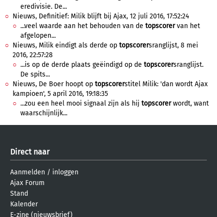
eredivisie. De...
Nieuws, Definitief: Milik blijft bij Ajax, 12 juli 2016, 17:52:24
...veel waarde aan het behouden van de
topscorer
van het
afgelopen...
Nieuws, Milik eindigt als derde op
topscorer
sranglijst, 8 mei
2016, 22:57:28
...is op de derde plaats geëindigd op de
topscorer
sranglijst.
De spits...
Nieuws, De Boer hoopt op
topscorer
stitel Milik: 'dan wordt Ajax
kampioen', 5 april 2016, 19:18:35
...zou een heel mooi signaal zijn als hij
topscorer
wordt, want
waarschijnlijk...
Direct naar
Aanmelden
/
inloggen
Ajax Forum
Stand
Kalender
E-zine (nieuwsbrief)