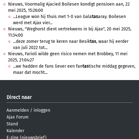
Nieuws, Voormalig Ajacied Boilesen kondigt pensioen aan, 22
mei 2025, 15:26:00
...League won hij thuis met 1-0 van Gala
tas
aray. Boilesen
werd met Ajax vier...
Nieuws, "Weghorst dient vertrekwens in bij Ajax", 20 mei 2025,
11:34:00
...deze zomer terug te keren naar Besik
tas
, waar hij eerder
van juli 2022 tot...
Nieuws, Farioli wilde geen risico nemen met Brobbey, 11 mei
2025, 21:04:27
...we hadden de fans liever een fan
tas
tische middag gegeven,
maar dat mocht...
Direct naar
Aanmelden
/
inloggen
Ajax Forum
Stand
Kalender
E-zine (nieuwsbrief)