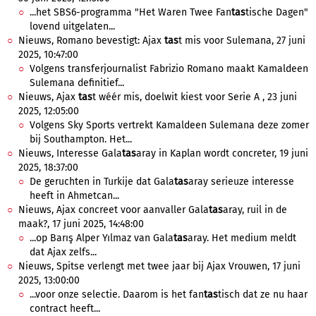
...het SBS6-programma "Het Waren Twee Fan
tas
tische Dagen"
lovend uitgelaten...
Nieuws, Romano bevestigt: Ajax
tas
t mis voor Sulemana, 27 juni
2025, 10:47:00
Volgens transferjournalist Fabrizio Romano maakt Kamaldeen
Sulemana definitief...
Nieuws, Ajax
tas
t wéér mis, doelwit kiest voor Serie A , 23 juni
2025, 12:05:00
Volgens Sky Sports vertrekt Kamaldeen Sulemana deze zomer
bij Southampton. Het...
Nieuws, Interesse Gala
tas
aray in Kaplan wordt concreter, 19 juni
2025, 18:37:00
De geruchten in Turkije dat Gala
tas
aray serieuze interesse
heeft in Ahmetcan...
Nieuws, Ajax concreet voor aanvaller Gala
tas
aray, ruil in de
maak?, 17 juni 2025, 14:48:00
...op Barış Alper Yılmaz van Gala
tas
aray. Het medium meldt
dat Ajax zelfs...
Nieuws, Spitse verlengt met twee jaar bij Ajax Vrouwen, 17 juni
2025, 13:00:00
...voor onze selectie. Daarom is het fan
tas
tisch dat ze nu haar
contract heeft...