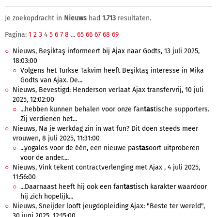
Je zoekopdracht in
Nieuws
had
1.713
resultaten.
Pagina:
1
2
3
4
5
6
7
8
...
65
66
67
68
69
Nieuws, Beşiktaş informeert bij Ajax naar Godts, 13 juli 2025,
18:03:00
Volgens het Turkse Takvim heeft Beşiktaş interesse in Mika
Godts van Ajax. De...
Nieuws, Bevestigd: Henderson verlaat Ajax transfervrij, 10 juli
2025, 12:02:00
...hebben kunnen behalen voor onze fan
tas
tische supporters.
Zij verdienen het...
Nieuws, Na je werkdag zin in wat fun? Dit doen steeds meer
vrouwen, 8 juli 2025, 11:31:00
...yogales voor de één, een nieuwe pas
tas
oort uitproberen
voor de ander....
Nieuws, Vink tekent contractverlenging met Ajax , 4 juli 2025,
11:56:00
...Daarnaast heeft hij ook een fan
tas
tisch karakter waardoor
hij zich hopelijk...
Nieuws, Sneijder looft jeugdopleiding Ajax: "Beste ter wereld",
30 juni 2025, 12:15:00