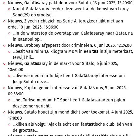
Nieuws, Gala
tas
aray pakt door voor Sutalo, 13 juni 2025, 15:40:00
Nadat Gala
tas
aray eerder deze week al de komst van Leroy
Sané(29) op grootse...
Nieuws, Ziyech richt zich op Serie A, terugkeer lijkt niet aan
orde, 10 juni 2025, 16:36:00
...in de winterstop de overstap van Gala
tas
aray naar Qatar, na
in Istanbul op...
Nieuws, Brobbey afgeperst door criminelen, 6 juni 2025, 12:24:00
...bezit van ruim 1,6 kilogram MDM in een
tas
in zijn meterkast,
terwijl hij...
Nieuws, Gala
tas
aray in de markt voor Sutalo, 6 juni 2025,
10:40:00
...diverse media in Turkije heeft Gala
tas
aray interesse om
Josip Sutalo deze...
Nieuws, Kaplan geniet interesse van Gala
tas
aray, 5 juni 2025,
09:58:00
...het Turkse medium HT Spor heeft Gala
tas
aray zijn pijlen
deze zomer gericht...
Nieuws, Sutalo houdt zijn mond dicht over toekomst, 4 juni 2025,
17:16:00
...kijken als volgt: "Ajax is echt een fan
tas
tische club, één van
de grootste...