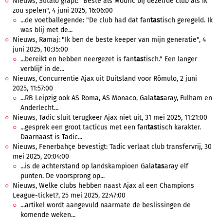
Nieuws, Sutalo grapt: "Beste als Modric bij dezelfde club als ik
zou spelen", 4 juni 2025, 16:06:00
...de voetballegende: "De club had dat fan
tas
tisch geregeld. Ik
was blij met de...
Nieuws, Ramaj: "Ik ben de beste keeper van mijn generatie", 4
juni 2025, 10:35:00
...bereikt en hebben neergezet is fan
tas
tisch." Een langer
verblijf in de...
Nieuws, Concurrentie Ajax uit Duitsland voor Rômulo, 2 juni
2025, 11:57:00
...RB Leipzig ook AS Roma, AS Monaco, Gala
tas
aray, Fulham en
Anderlecht...
Nieuws, Tadic sluit terugkeer Ajax niet uit, 31 mei 2025, 11:21:00
...gesprek een groot tacticus met een fan
tas
tisch karakter.
Daarnaast is Tadic...
Nieuws, Fenerbahçe bevestigt: Tadic verlaat club transfervrij, 30
mei 2025, 20:04:00
...is de achterstand op landskampioen Gala
tas
aray elf
punten. De voorsprong op...
Nieuws, Welke clubs hebben naast Ajax al een Champions
League-ticket?, 25 mei 2025, 22:47:00
...artikel wordt aangevuld naarmate de beslissingen de
komende weken...