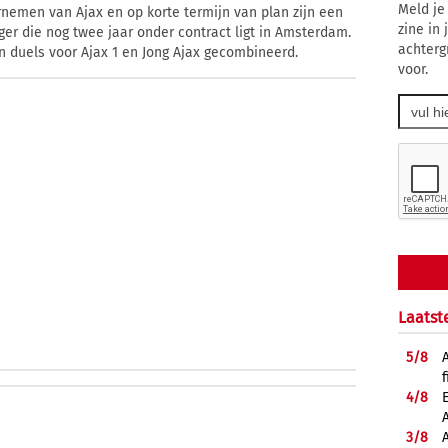
Meld je
emen van Ajax en op korte termijn van plan zijn een
zine in
er die nog twee jaar onder contract ligt in Amsterdam.
achterg
en duels voor Ajax 1 en Jong Ajax gecombineerd.
voor.
Laatst
5/
8
f
4/
8
3/
8