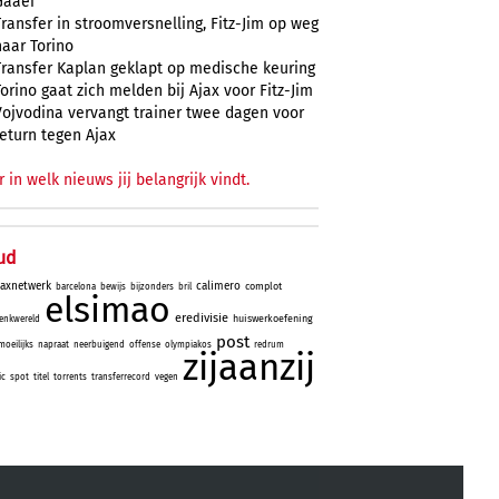
Gaaei
Transfer in stroomversnelling, Fitz-Jim op weg
naar Torino
Transfer Kaplan geklapt op medische keuring
Torino gaat zich melden bij Ajax voor Fitz-Jim
Vojvodina vervangt trainer twee dagen voor
return tegen Ajax
r in welk nieuws jij belangrijk vindt.
ud
jaxnetwerk
calimero
complot
barcelona
bewijs
bijzonders
bril
elsimao
eredivisie
huiswerkoefening
enkwereld
post
moeilijks
napraat
neerbuigend
offense
olympiakos
redrum
zijaanzij
ic
spot
titel
torrents
transferrecord
vegen