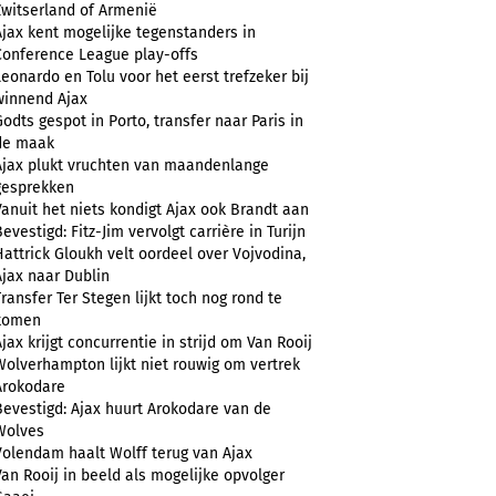
Zwitserland of Armenië
Ajax kent mogelijke tegenstanders in
Conference League play-offs
Leonardo en Tolu voor het eerst trefzeker bij
winnend Ajax
Godts gespot in Porto, transfer naar Paris in
de maak
Ajax plukt vruchten van maandenlange
gesprekken
Vanuit het niets kondigt Ajax ook Brandt aan
evestigd: Fitz-Jim vervolgt carrière in Turijn
Hattrick Gloukh velt oordeel over Vojvodina,
Ajax naar Dublin
Transfer Ter Stegen lijkt toch nog rond te
komen
Ajax krijgt concurrentie in strijd om Van Rooij
Wolverhampton lijkt niet rouwig om vertrek
Arokodare
Bevestigd: Ajax huurt Arokodare van de
Wolves
Volendam haalt Wolff terug van Ajax
Van Rooij in beeld als mogelijke opvolger