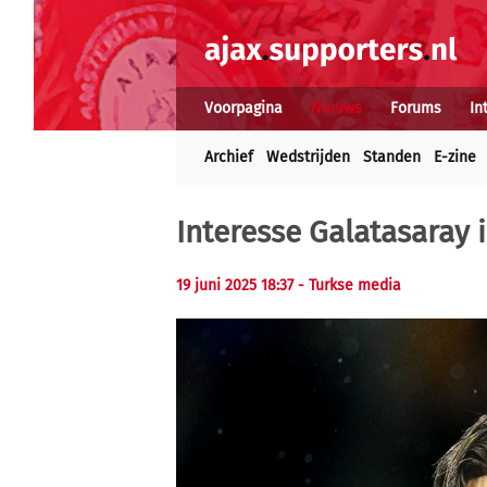
Voorpagina
Nieuws
Forums
In
Archief
Wedstrijden
Standen
E-zine
Interesse Galatasaray 
19 juni 2025 18:37 - Turkse media