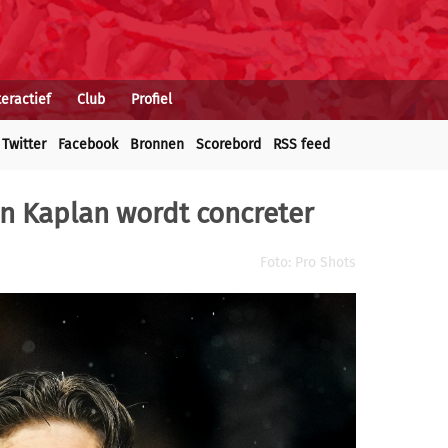
teractief
Club
Profiel
Twitter
Facebook
Bronnen
Scorebord
RSS feed
in Kaplan wordt concreter
Foto: Pro Shots