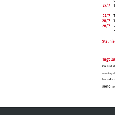
29/
7
29/
7
28/
7
28/
7
Stel hie
Tagclo
a
afwijking
conspiracy
d
lido
madrid
sano
sev