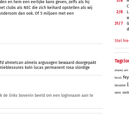
3/
8
A
en en hem een eerlijke kans geven, zelfs als hij
C
met clubs als NEC die zich keihard opstellen als wij
2/
8
L
 andersom dan ook. Of 5 miljoen met een
w
31/
7
G
d
Stel hie
Tagclo
fd
ahmetcan
almelo
argusogen
bewaard
doorgepakt
nieblessures
koln
lucas
permanent
rosa
slordige
alvarez
anti
fe
farioli
leicester
stell
sevic
ik de links bovenin beeld om een loginnaam aan te