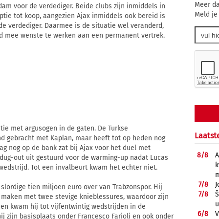
Meer da
am voor de verdediger. Beide clubs zijn inmiddels in
Meld je
tie tot koop, aangezien Ajax inmiddels ook bereid is
de verdediger. Daarmee is de situatie wel veranderd,
nd mee wenste te werken aan een permanent vertrek.
tie met argusogen in de gaten. De Turkse
Laatst
d gebracht met Kaplan, maar heeft tot op heden nog
ag nog op de bank zat bij Ajax voor het duel met
8/
8
A
 dug-out uit gestuurd voor de warming-up nadat Lucas
k
edstrijd. Tot een invalbeurt kwam het echter niet.
m
7/
8
J
lordige tien miljoen euro over van Trabzonspor. Hij
7/
8
Š
 te maken met twee stevige knieblessures, waardoor zijn
u
en kwam hij tot vijfentwintig wedstrijden in de
6/
8
V
ij zijn basisplaats onder Francesco Farioli en ook onder