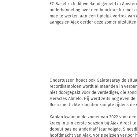
FC Basel zich dit weekend gemeld in Amsterd
onderhandeling over een huurtransfer met op
mee te werken aan een tijdelijk vertrek van 
aangezien Ajax eerder deze zomer uitsluite
Ondertussen houdt ook Galatasaray de situa
recordkampioen wordt al maanden in verban
niet doorgepakt voor de verdediger, die zond
Heracles Almelo. Hij werd zelfs nog even de
Rosa met lichte klachten kampte tijdens de w
Kaplan kwam in de zomer van 2022 voor een s
kreeg in zijn eerste seizoen bij Ajax direct
debuut pas na anderhalf jaar volgde. Sindsdi
hoofdmacht van Ajax. Vorig seizoen verloor h