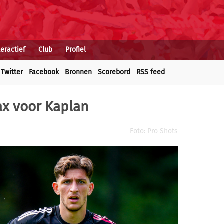
teractief
Club
Profiel
Twitter
Facebook
Bronnen
Scorebord
RSS feed
jax voor Kaplan
Foto: Pro Shots