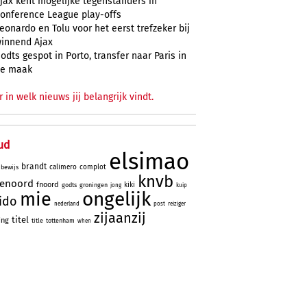
jax kent mogelijke tegenstanders in
onference League play-offs
eonardo en Tolu voor het eerst trefzeker bij
innend Ajax
odts gespot in Porto, transfer naar Paris in
e maak
r in welk nieuws jij belangrijk vindt.
ud
elsimao
brandt
calimero
complot
bewijs
knvb
yenoord
fnoord
kiki
godts
groningen
jong
kuip
ongelijk
mie
lido
nederland
post
reiziger
zijaanzij
titel
ing
title
tottenham
when