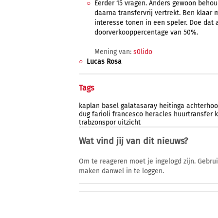
Eerder 15 vragen. Anders gewoon behoud
daarna transfervrij vertrekt. Ben klaar 
interesse tonen in een speler. Doe dat
doorverkooppercentage van 50%.
Mening van:
s0lido
Lucas Rosa
Tags
kaplan
basel
galatasaray
heitinga
achterhoo
dug
farioli
francesco
heracles
huurtransfer
k
trabzonspor
uitzicht
Wat vind jij van dit nieuws?
Om te reageren moet je ingelogd zijn. Gebru
maken danwel in te loggen.