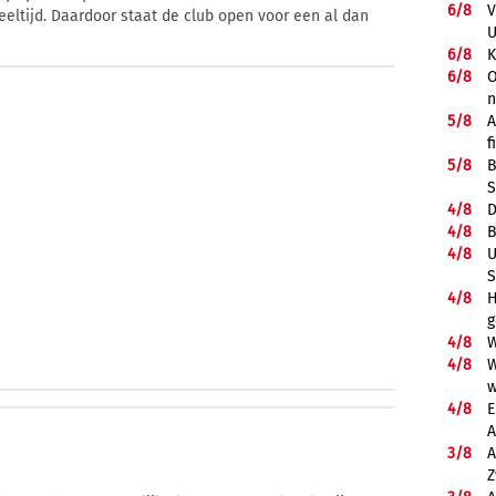
6/
8
V
peeltijd. Daardoor staat de club open voor een al dan
U
6/
8
K
6/
8
O
5/
8
A
f
5/
8
B
S
4/
8
D
4/
8
B
4/
8
U
S
4/
8
H
g
4/
8
W
4/
8
W
w
4/
8
E
A
3/
8
A
Z