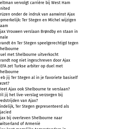
eltman vervolgt carrière bij West Ham
nited
rüzen onder de indruk van aanwinst Ajax
pmerkelijk: Ter Stegen en Míchel wijzigen
naam
jax Vrouwen verslaan Brøndby en staan in
inale
randt én Ter Stegen speelgerechtigd tegen
helbourne
uel met Shelbourne uitverkocht
randt nog niet ingeschreven door Ajax
EFA zet Turkse arbiter op duel met
helbourne
eb jij Ter Stegen al in je favoriete basiself
ezet?
eet Ajax ook Shelbourne te verslaan?
il jij het live-verslag verzorgen bij
edstrijden van Ajax?
indelijk, Ter Stegen gepresenteerd als
jacied
jax bij overleven Shelbourne naar
witserland of Armenië