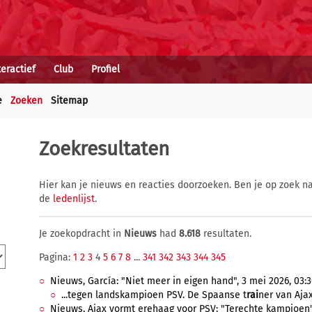
teractief
Club
Profiel
e
Zoeken
Sitemap
Zoekresultaten
Hier kan je nieuws en reacties doorzoeken. Ben je op zoek na
de
ledenlijst
.
Je zoekopdracht in
Nieuws
had
8.618
resultaten.
Pagina:
1
2
3
4
5
6
7
8
...
341
342
343
344
345
Nieuws, García: "Niet meer in eigen hand", 3 mei 2026, 03:3
...tegen landskampioen PSV. De Spaanse t
rai
ner van Ajax
Nieuws, Ajax vormt erehaag voor PSV: "Terechte kampioen", 