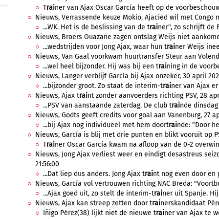
T
rai
ner van Ajax Oscar García heeft op de voorbeschouw
Nieuws, Verrassende keuze Mokio, Ajacied wil met Congo na
...WK. Het is de beslissing van de t
rai
ner", zo schrijft de 
Nieuws, Broers Ouazane zagen ontslag Weijs niet aankomen,
...wedstrijden voor Jong Ajax, waar hun t
rai
ner Weijs ine
Nieuws, Van Gaal voorkwam huurtransfer Steur aan Volendam
...wel heel bijzonder. Hij was bij een t
rai
ning in de voorbe
Nieuws, Langer verblijf García bij Ajax onzeker, 30 april 202
...bijzonder groot. Zo staat de interim-t
rai
ner van Ajax er
Nieuws, Ajax t
rai
nt zonder aanvoerders richting PSV, 28 apri
...PSV van aanstaande zaterdag. De club t
rai
nde dinsdag 
Nieuws, Godts geeft credits voor goal aan Vanenburg, 27 apr
...bij Ajax nog individueel met hem doort
rai
nde: "Door he
Nieuws, García is blij met drie punten en blikt vooruit op PS
T
rai
ner Oscar García kwam na afloop van de 0-2 overwinn
Nieuws, Jong Ajax verliest weer en eindigt desastreus seizoe
21:56:00
...Dat liep dus anders. Jong Ajax t
rai
nt nog even door en 
Nieuws, García vol vertrouwen richting NAC Breda: "Voortbo
...Ajax goed uit, zo stelt de interim-t
rai
ner uit Spanje. Hij
Nieuws, Ajax kan streep zetten door t
rai
nerskandidaat Pérez
Iñigo Pérez(38) lijkt niet de nieuwe t
rai
ner van Ajax te w