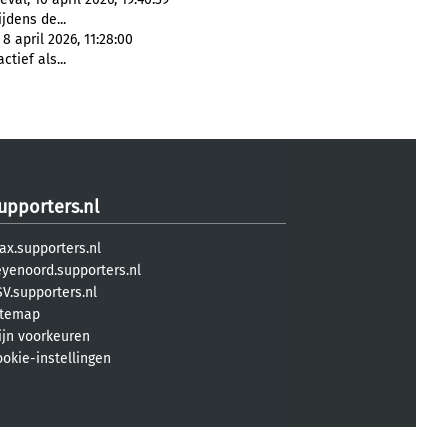
ijdens de...
8 april 2026, 11:28:00
ctief als...
upporters.nl
ax.supporters.nl
eyenoord.supporters.nl
V.supporters.nl
itemap
ijn voorkeuren
ookie-instellingen