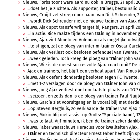
Nieuws, Forbs toont ware aard nu ook in Brugge, 21 april 20
...doet het je zuchten. Als supporter, t
rai
ner, bestuurslid 
Nieuws, Cruijff zet streep door naam van Dick Schreuder, 21 
...wordt Dick Schreuder niet de nieuwe t
rai
ner van Ajax d
Nieuws, Ajax spot transfervrij target bij Rangers, 21 april 20
...in actie. Rice raakte tijdens een t
rai
ning in november g
Nieuws, Ajax ziet Almelo en Volendam als mogelijke uitwijk
...te stijgen, zal de ploeg van interim-t
rai
ner Oscar García
Nieuws, Ajax verliest ook besloten oefenduel van Twente, 16
...week geleden. Toch kreeg de ploeg van t
rai
ner John va
Nieuws, Wie is de meest succesvolle Ajax-coach ooit? De cij
Ajax en t
rai
ners, het blijft een verhaal apart. Van Rinus M
Nieuws, Ajax oefent donderdag besloten tegen FC Twente, 14
...met 1-2 verslagen door de ploeg van t
rai
ner John van 
Nieuws, Jong Ajax verliest duel om laatste plaats van TOP O
...seizoen, en zelfs dan is de ploeg van t
rai
ner Paul Nuijt
Nieuws, García ziet vooruitgang en is vooral blij met derde g
...op Steven Berghuis, zo verklaarde de t
rai
ner van Ajax n
Nieuws, Mokio blij met assist op Godts: "Speciale band", 12 
...was te laat. Vijf minuten, ik ben de t
rai
ner zeker dankb
Nieuws, Faber waarschuwt Heracles voor kwaliteiten Ajax, 11
T
rai
ner en technisch directeur Ernest Faber heeft zijn s
Nieuws, Medische update Ajax: vier afwezigen, één twijfelgev