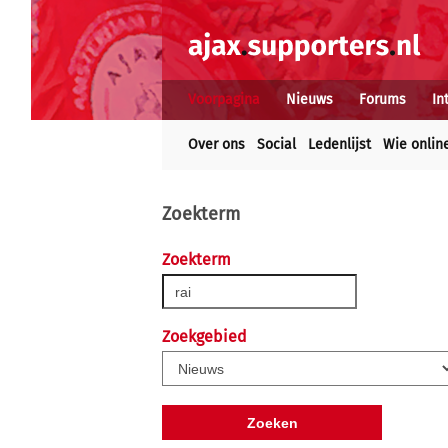
Voorpagina
Nieuws
Forums
In
Over ons
Social
Ledenlijst
Wie onlin
Zoekterm
Zoekterm
Zoekgebied