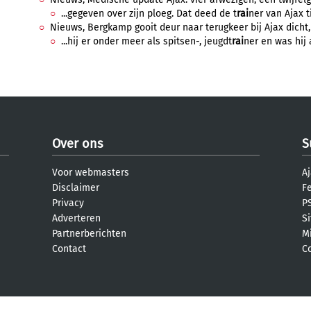
...gegeven over zijn ploeg. Dat deed de t
rai
ner van Ajax t
Nieuws, Bergkamp gooit deur naar terugkeer bij Ajax dicht, 
...hij er onder meer als spitsen-, jeugdt
rai
ner en was hij a
Over ons
S
Voor webmasters
Aj
Disclaimer
F
Privacy
PS
Adverteren
S
Partnerberichten
M
Contact
C