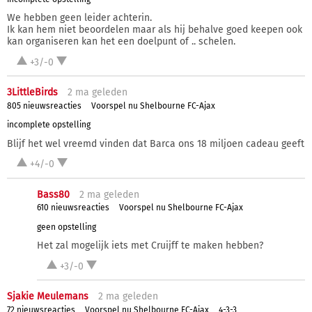
We hebben geen leider achterin.
Ik kan hem niet beoordelen maar als hij behalve goed keepen ook
kan organiseren kan het een doelpunt of .. schelen.
+3/-0
3LittleBirds
2 ma
geleden
805 nieuwsreacties
Voorspel nu Shelbourne FC-Ajax
incomplete opstelling
Blijf het wel vreemd vinden dat Barca ons 18 miljoen cadeau geeft
+4/-0
Bass80
2 ma
geleden
610 nieuwsreacties
Voorspel nu Shelbourne FC-Ajax
geen opstelling
Het zal mogelijk iets met Cruijff te maken hebben?
+3/-0
Sjakie Meulemans
2 ma
geleden
72 nieuwsreacties
Voorspel nu Shelbourne FC-Ajax
4-3-3