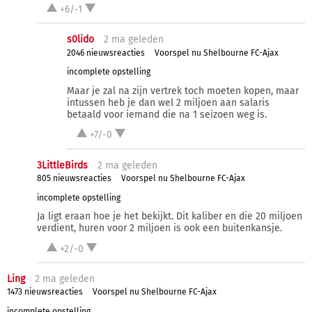
+6/-1
s0lido
2 ma
geleden
2046 nieuwsreacties
Voorspel nu Shelbourne FC-Ajax
incomplete opstelling
Maar je zal na zijn vertrek toch moeten kopen, maar
intussen heb je dan wel 2 miljoen aan salaris
betaald voor iemand die na 1 seizoen weg is.
+7/-0
3LittleBirds
2 ma
geleden
805 nieuwsreacties
Voorspel nu Shelbourne FC-Ajax
incomplete opstelling
Ja ligt eraan hoe je het bekijkt. Dit kaliber en die 20 miljoen
verdient, huren voor 2 miljoen is ook een buitenkansje.
+2/-0
Ling
2 ma
geleden
1473 nieuwsreacties
Voorspel nu Shelbourne FC-Ajax
incomplete opstelling