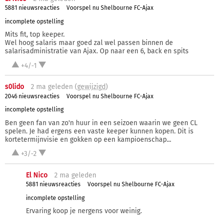
5881 nieuwsreacties
Voorspel nu Shelbourne FC-Ajax
incomplete opstelling
Mits fit, top keeper.
Wel hoog salaris maar goed zal wel passen binnen de
salarisadministratie van Ajax. Op naar een 6, back en spits
+4/-1
s0lido
2 ma
geleden (
gewijzigd
)
2046 nieuwsreacties
Voorspel nu Shelbourne FC-Ajax
incomplete opstelling
Ben geen fan van zo'n huur in een seizoen waarin we geen CL
spelen. Je had ergens een vaste keeper kunnen kopen. Dit is
kortetermijnvisie en gokken op een kampioenschap...
+3/-2
El Nico
2 ma
geleden
5881 nieuwsreacties
Voorspel nu Shelbourne FC-Ajax
incomplete opstelling
Ervaring koop je nergens voor weinig.