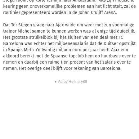
Stegen komt op korte termijn naar Amsterdam. Mits zijn medische
keuring geen onoverkomelijke problemen aan het licht stelt, zal de
routinier gepresenteerd worden in de Johan Cruijff ArenA.
Dat Ter Stegen graag naar Ajax wilde om weer met zijn voormalige
trainer Míchel samen te kunnen werken was al enige tijd duidelijk.
Het grootste struikelblok bij het sluiten van een deal met FC
Barcelona was echter het miljoenensalaris dat de Duitser opstrijkt
in Spanje. Met zo'n twintig miljoen euro per jaar heeft Ajax een
akkoord bereikt met de Spaanse topclub hem op huurbasis over te
nemen en daarbij een ruime tien procent van het salaris over te
nemen. Het overige deel blijft voor rekening van Barcelona.
▼ Ad by Refinery89