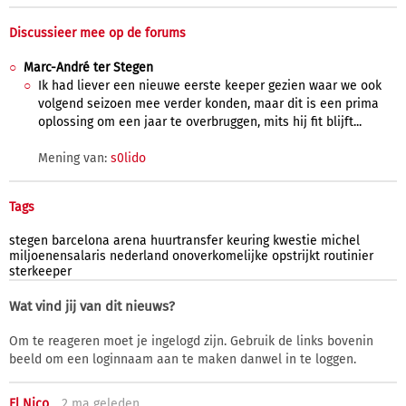
Discussieer mee op de forums
Marc-André ter Stegen
Ik had liever een nieuwe eerste keeper gezien waar we ook
volgend seizoen mee verder konden, maar dit is een prima
oplossing om een jaar te overbruggen, mits hij fit blijft...
Mening van:
s0lido
Tags
stegen
barcelona
arena
huurtransfer
keuring
kwestie
michel
miljoenensalaris
nederland
onoverkomelijke
opstrijkt
routinier
sterkeeper
Wat vind jij van dit nieuws?
Om te reageren moet je ingelogd zijn. Gebruik de links bovenin
beeld om een loginnaam aan te maken danwel in te loggen.
El Nico
2 ma
geleden