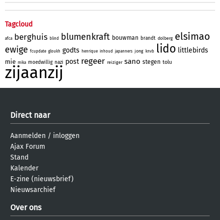
Tagcloud
elsimao
blumenkraft
berghuis
bouwman
brandt
dolberg
afca
blind
lido
ewige
godts
littlebirds
jong
fcupdate
gloukh
henrique
inhoud
japanners
knvb
regeer
sano
post
mie
stegen
tolu
moedwillig
nazi
reiziger
mika
zijaanzij
Direct naar
Aanmelden
/
inloggen
Ajax Forum
Stand
Kalender
E-zine (nieuwsbrief)
Nieuwsarchief
Over ons