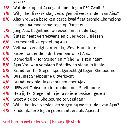
gezet?
9/
8
Wat denk jij dat Ajax gaat doen tegen PEC Zwolle?
9/
8
Wil jij het live-verslag verzorgen bij wedstrijden van Ajax?
8/
8
Ajax Vrouwen bereiken derde kwalificatieronde Champions
League na moeizame zege op Rangers
7/
8
Jong Ajax begint nieuw seizoen met nederlaag
7/
8
Šutalo heeft vertrekwens en clubs voor uitkiezen
6/
8
Vermoedelijke opstelling Ajax
6/
8
Veltman vervolgt carrière bij West Ham United
6/
8
Krüzen onder de indruk van aanwinst Ajax
6/
8
Opmerkelijk: Ter Stegen en Míchel wijzigen naam
5/
8
Ajax Vrouwen verslaan Brøndby en staan in finale
5/
8
Brandt én Ter Stegen speelgerechtigd tegen Shelbourne
4/
8
Duel met Shelbourne uitverkocht
4/
8
Brandt nog niet ingeschreven door Ajax
4/
8
UEFA zet Turkse arbiter op duel met Shelbourne
4/
8
Heb jij Ter Stegen al in je favoriete basiself gezet?
4/
8
Weet Ajax ook Shelbourne te verslaan?
4/
8
Wil jij het live-verslag verzorgen bij wedstrijden van Ajax?
4/
8
Eindelijk, Ter Stegen gepresenteerd als Ajacied
Stel hier in welk nieuws jij belangrijk vindt.