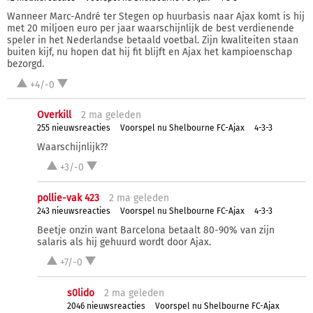
Wanneer Marc-André ter Stegen op huurbasis naar Ajax komt is hij
met 20 miljoen euro per jaar waarschijnlijk de best verdienende
speler in het Nederlandse betaald voetbal. Zijn kwaliteiten staan
buiten kijf, nu hopen dat hij fit blijft en Ajax het kampioenschap
bezorgd.
+4/-0
Overkill
2 ma
geleden
255 nieuwsreacties
Voorspel nu Shelbourne FC-Ajax
4-3-3
Waarschijnlijk??
+3/-0
pollie-vak 423
2 ma
geleden
243 nieuwsreacties
Voorspel nu Shelbourne FC-Ajax
4-3-3
Beetje onzin want Barcelona betaalt 80-90% van zijn
salaris als hij gehuurd wordt door Ajax.
+7/-0
s0lido
2 ma
geleden
2046 nieuwsreacties
Voorspel nu Shelbourne FC-Ajax