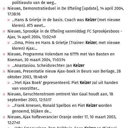
politieauto van de weg...
Nieuws, Demonstratieduel in De Efteling [update], 14 april 2004,
17:38:16
...Hans & Grietje in de basis. Coach was
Keizer
(met nieuwe
kleren). AT5 weet...
Nieuws, Sprookje in de Efteling vanmiddag: FC Sprookjesboos -
Ajax, 14 april 2004, 13:02:49
...Oma, Prins en Hans & Grietje (Trainer:
Keizer
, met nieuwe
kleren) Ajax:...
Nieuws, Programma Volendam na 6???h met Van Basten en
Koeman, 30 maart 2004, 11:03:14
...Anastasiou. Scheidsrechter: Jan
Keizer
Nieuws, Presentatie nieuw Ajax-boek in Beurs van Berlage, 28
oktober 2003, 18:48:49
...'Het Ajax Boek' gepresenteerd. Piet
Keizer
zal uit handen
van voorzitter...
Nieuws, Geruchtenstroom omtrent Van Gaal houdt aan, 18
september 2003, 12:53:17
...Frank Arnesen, Ronald Spelbos en Piet
Keizer
worden
genoemd, blijken de...
Nieuws, Ajax hofleverancier Oranje onder 17, 10 maart 2003,
12:27:41