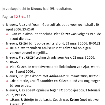
Je zoekopdracht in
Nieuws
had
498
resultaten.
Pagina:
1
2
3
4
...
32
Nieuws, Ajax ziet Yoann Gourcuff als optie voor rechtshalf , 10
april 2006, 23:42:40
...van vele absolute topclubs. Piet
Keizer
was volgens VI.nl de
scout die de...
Nieuws,
Keizer
blijft op de achtergrond, 23 maart 2006, 19:00:22
De nieuwe technisch adviseur Piet
Keizer
zal op eigen
verzoek zoveel mogelijk...
Nieuws, Piet
Keizer
technisch adviseur Ajax, 22 maart 2006,
18:06:46
Piet
Keizer
, de wereldvermaarde linksbuiten van Ajax, wordt
per 1 april 2006...
Nieuws, 'Cruijff akkoord met Adriaanse', 18 maart 2006, 09:25:15
...de directie, Cruijff, Suurbier en
Keizer
. Blind zou nog mogen
blijven onder...
Nieuws, Ajax speelt opnieuw tegen FC Sprookjesbos, 1 februari
2006, 19:23:45
...Hans & Grietje in de basis. Coach was
Keizer
(met nieuwe
kleren). Op...