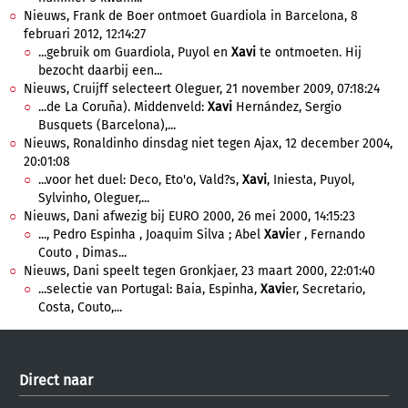
Nieuws, Frank de Boer ontmoet Guardiola in Barcelona, 8
februari 2012, 12:14:27
...gebruik om Guardiola, Puyol en
Xavi
te ontmoeten. Hij
bezocht daarbij een...
Nieuws, Cruijff selecteert Oleguer, 21 november 2009, 07:18:24
...de La Coruña). Middenveld:
Xavi
Hernández, Sergio
Busquets (Barcelona),...
Nieuws, Ronaldinho dinsdag niet tegen Ajax, 12 december 2004,
20:01:08
...voor het duel: Deco, Eto'o, Vald?s,
Xavi
, Iniesta, Puyol,
Sylvinho, Oleguer,...
Nieuws, Dani afwezig bij EURO 2000, 26 mei 2000, 14:15:23
..., Pedro Espinha , Joaquim Silva ; Abel
Xavi
er , Fernando
Couto , Dimas...
Nieuws, Dani speelt tegen Gronkjaer, 23 maart 2000, 22:01:40
...selectie van Portugal: Baia, Espinha,
Xavi
er, Secretario,
Costa, Couto,...
Direct naar