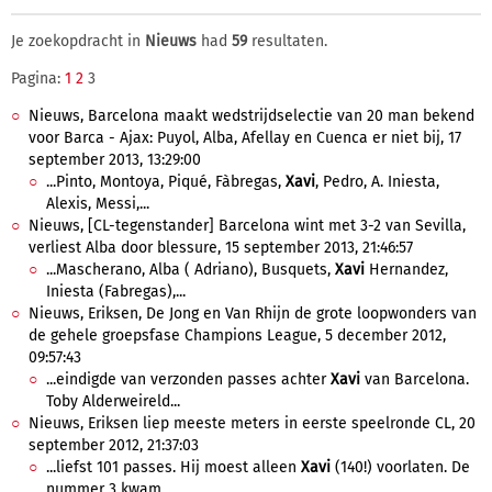
Je zoekopdracht in
Nieuws
had
59
resultaten.
Pagina:
1
2
3
Nieuws, Barcelona maakt wedstrijdselectie van 20 man bekend
voor Barca - Ajax: Puyol, Alba, Afellay en Cuenca er niet bij, 17
september 2013, 13:29:00
...Pinto, Montoya, Piqué, Fàbregas,
Xavi
, Pedro, A. Iniesta,
Alexis, Messi,...
Nieuws, [CL-tegenstander] Barcelona wint met 3-2 van Sevilla,
verliest Alba door blessure, 15 september 2013, 21:46:57
...Mascherano, Alba ( Adriano), Busquets,
Xavi
Hernandez,
Iniesta (Fabregas),...
Nieuws, Eriksen, De Jong en Van Rhijn de grote loopwonders van
de gehele groepsfase Champions League, 5 december 2012,
09:57:43
...eindigde van verzonden passes achter
Xavi
van Barcelona.
Toby Alderweireld...
Nieuws, Eriksen liep meeste meters in eerste speelronde CL, 20
september 2012, 21:37:03
...liefst 101 passes. Hij moest alleen
Xavi
(140!) voorlaten. De
nummer 3 kwam...