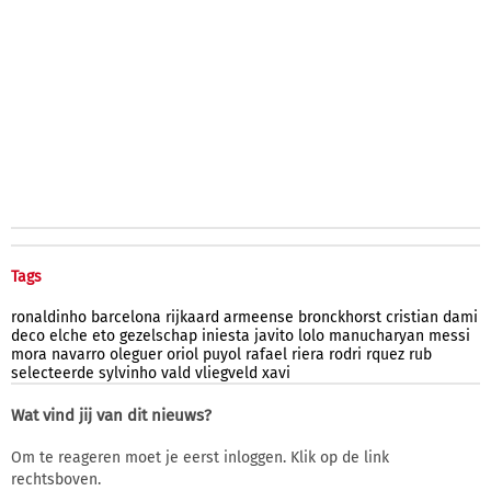
Tags
ronaldinho
barcelona
rijkaard
armeense
bronckhorst
cristian
dami
deco
elche
eto
gezelschap
iniesta
javito
lolo
manucharyan
messi
mora
navarro
oleguer
oriol
puyol
rafael
riera
rodri
rquez
rub
selecteerde
sylvinho
vald
vliegveld
xavi
Wat vind jij van dit nieuws?
Om te reageren moet je eerst inloggen. Klik op de link
rechtsboven.