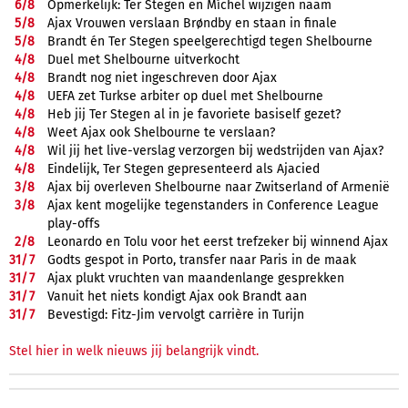
6/
8
Opmerkelijk: Ter Stegen en Míchel wijzigen naam
5/
8
Ajax Vrouwen verslaan Brøndby en staan in finale
5/
8
Brandt én Ter Stegen speelgerechtigd tegen Shelbourne
4/
8
Duel met Shelbourne uitverkocht
4/
8
Brandt nog niet ingeschreven door Ajax
4/
8
UEFA zet Turkse arbiter op duel met Shelbourne
4/
8
Heb jij Ter Stegen al in je favoriete basiself gezet?
4/
8
Weet Ajax ook Shelbourne te verslaan?
4/
8
Wil jij het live-verslag verzorgen bij wedstrijden van Ajax?
4/
8
Eindelijk, Ter Stegen gepresenteerd als Ajacied
3/
8
Ajax bij overleven Shelbourne naar Zwitserland of Armenië
3/
8
Ajax kent mogelijke tegenstanders in Conference League
play-offs
2/
8
Leonardo en Tolu voor het eerst trefzeker bij winnend Ajax
31/
7
Godts gespot in Porto, transfer naar Paris in de maak
31/
7
Ajax plukt vruchten van maandenlange gesprekken
31/
7
Vanuit het niets kondigt Ajax ook Brandt aan
31/
7
Bevestigd: Fitz-Jim vervolgt carrière in Turijn
Stel hier in welk nieuws jij belangrijk vindt.