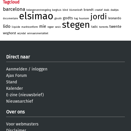
Tagcloud
barcelona
brandt
belangenverstrengeling
berghuis
blind
blumenkraft
creatief
deals
dealtjes
elsimao
jordi
godts
leonardo
huursom
documentaire
gloukh
hag
stegen
lido
mie
twente
tadic
liquide
marktconform
sevic
torrents
regeer
weghorst
wijndal
winnaarsmentaliteit
Direct naar
Aanmelden
/
inloggen
Ajax Forum
Stand
Kalender
E-zine (nieuwsbrief)
Nieuwsarchief
Over ons
Voor webmasters
Disclaimer