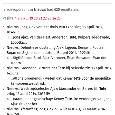
Je zoekopdracht in
Nieuws
had
620
resultaten.
Pagina:
1
2
3
4
...
19
20
21
22
23
24
25
Nieuws, Jong Ajax verliest thuis van Excelsior, 18 april 2014,
18:46:03
...Jong Ajax: Van der Hart; Anderson,
Tete
, Kuipers, Riedewald;
Lobotka,...
Nieuws, Definitieve opstelling Ajax: Ligeon, Denswil, Poulsen,
Bojan en Sigthorsson starten, 13 april 2014, 15:22:16
...Sigthórsson Bank Ajax: Vermeer,
Tete
, Moisander/Van der
Hoorn,...
Nieuws, Groenendijk: 'trots dat
Tete
bij selectie zit', 13 april 2014,
14:55:12
...Alfons Groenendijk weten dat Kenny
Tete
voor de mogelijke
kampioenswedstrijd...
Nieuws, Wedstrijdselectie Ajax: Moisander en Serero fit,
Tete
erbij, 12 april 2014, 13:35:59
...naam in het gezelschap: Kenny
Tete
. De verdediger van Jong
Ajax zit voor het...
Nieuws, Afstraffing Jong Ajax bij Willem II: 7-1, 30 maart 2014,
16:26:50