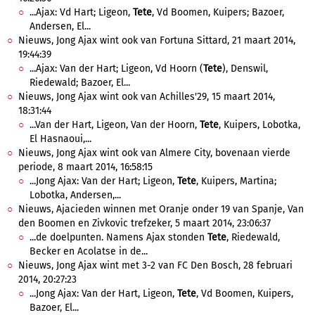
...Ajax: Vd Hart; Ligeon,
Tete
, Vd Boomen, Kuipers; Bazoer,
Andersen, El...
Nieuws, Jong Ajax wint ook van Fortuna Sittard, 21 maart 2014,
19:44:39
...Ajax: Van der Hart; Ligeon, Vd Hoorn (
Tete
), Denswil,
Riedewald; Bazoer, El...
Nieuws, Jong Ajax wint ook van Achilles'29, 15 maart 2014,
18:31:44
...Van der Hart, Ligeon, Van der Hoorn,
Tete
, Kuipers, Lobotka,
El Hasnaoui,...
Nieuws, Jong Ajax wint ook van Almere City, bovenaan vierde
periode, 8 maart 2014, 16:58:15
...Jong Ajax: Van der Hart; Ligeon,
Tete
, Kuipers, Martina;
Lobotka, Andersen,...
Nieuws, Ajacieden winnen met Oranje onder 19 van Spanje, Van
den Boomen en Zivkovic trefzeker, 5 maart 2014, 23:06:37
...de doelpunten. Namens Ajax stonden
Tete
, Riedewald,
Becker en Acolatse in de...
Nieuws, Jong Ajax wint met 3-2 van FC Den Bosch, 28 februari
2014, 20:27:23
...Jong Ajax: Van der Hart, Ligeon,
Tete
, Vd Boomen, Kuipers,
Bazoer, El...