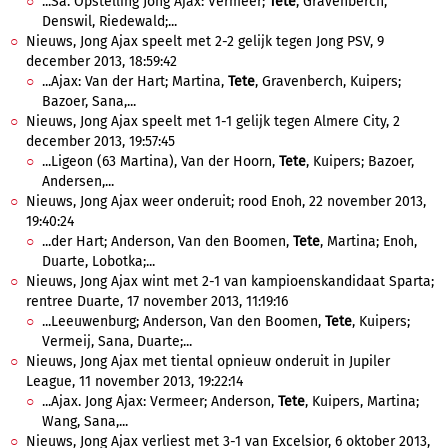
...Sa. Opstelling Jong Ajax: Vermeer;
Tete
, Gravenberch,
Denswil, Riedewald;...
Nieuws, Jong Ajax speelt met 2-2 gelijk tegen Jong PSV, 9
december 2013, 18:59:42
...Ajax: Van der Hart; Martina,
Tete
, Gravenberch, Kuipers;
Bazoer, Sana,...
Nieuws, Jong Ajax speelt met 1-1 gelijk tegen Almere City, 2
december 2013, 19:57:45
...Ligeon (63 Martina), Van der Hoorn,
Tete
, Kuipers; Bazoer,
Andersen,...
Nieuws, Jong Ajax weer onderuit; rood Enoh, 22 november 2013,
19:40:24
...der Hart; Anderson, Van den Boomen,
Tete
, Martina; Enoh,
Duarte, Lobotka;...
Nieuws, Jong Ajax wint met 2-1 van kampioenskandidaat Sparta;
rentree Duarte, 17 november 2013, 11:19:16
...Leeuwenburg; Anderson, Van den Boomen,
Tete
, Kuipers;
Vermeij, Sana, Duarte;...
Nieuws, Jong Ajax met tiental opnieuw onderuit in Jupiler
League, 11 november 2013, 19:22:14
...Ajax. Jong Ajax: Vermeer; Anderson,
Tete
, Kuipers, Martina;
Wang, Sana,...
Nieuws, Jong Ajax verliest met 3-1 van Excelsior, 6 oktober 2013,