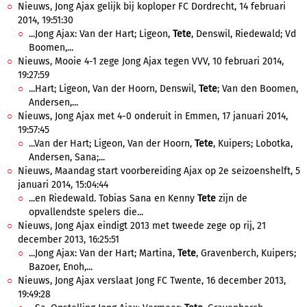
Nieuws, Jong Ajax gelijk bij koploper FC Dordrecht, 14 februari
2014, 19:51:30
...Jong Ajax: Van der Hart; Ligeon,
Tete
, Denswil, Riedewald; Vd
Boomen,...
Nieuws, Mooie 4-1 zege Jong Ajax tegen VVV, 10 februari 2014,
19:27:59
...Hart; Ligeon, Van der Hoorn, Denswil,
Tete
; Van den Boomen,
Andersen,...
Nieuws, Jong Ajax met 4-0 onderuit in Emmen, 17 januari 2014,
19:57:45
...Van der Hart; Ligeon, Van der Hoorn,
Tete
, Kuipers; Lobotka,
Andersen, Sana;...
Nieuws, Maandag start voorbereiding Ajax op 2e seizoenshelft, 5
januari 2014, 15:04:44
...en Riedewald. Tobias Sana en Kenny
Tete
zijn de
opvallendste spelers die...
Nieuws, Jong Ajax eindigt 2013 met tweede zege op rij, 21
december 2013, 16:25:51
...Jong Ajax: Van der Hart; Martina,
Tete
, Gravenberch, Kuipers;
Bazoer, Enoh,...
Nieuws, Jong Ajax verslaat Jong FC Twente, 16 december 2013,
19:49:28