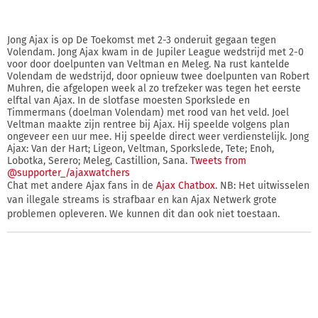
Jong Ajax is op De Toekomst met 2-3 onderuit gegaan tegen
Volendam. Jong Ajax kwam in de Jupiler League wedstrijd met 2-0
voor door doelpunten van Veltman en Meleg. Na rust kantelde
Volendam de wedstrijd, door opnieuw twee doelpunten van Robert
Muhren, die afgelopen week al zo trefzeker was tegen het eerste
elftal van Ajax. In de slotfase moesten Sporkslede en
Timmermans (doelman Volendam) met rood van het veld. Joel
Veltman maakte zijn rentree bij Ajax. Hij speelde volgens plan
ongeveer een uur mee. Hij speelde direct weer verdienstelijk. Jong
Ajax: Van der Hart; Ligeon, Veltman, Sporkslede, Tete; Enoh,
Lobotka, Serero; Meleg, Castillion, Sana.
Tweets from
@supporter_/ajaxwatchers
Chat met andere Ajax fans in de
Ajax Chatbox
. NB: Het uitwisselen
van illegale streams is strafbaar en kan Ajax Netwerk grote
problemen opleveren. We kunnen dit dan ook niet toestaan.