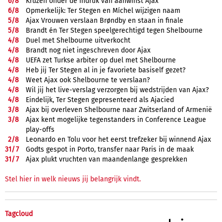
6/
8
Krüzen onder de indruk van aanwinst Ajax
6/
8
Opmerkelijk: Ter Stegen en Míchel wijzigen naam
5/
8
Ajax Vrouwen verslaan Brøndby en staan in finale
5/
8
Brandt én Ter Stegen speelgerechtigd tegen Shelbourne
4/
8
Duel met Shelbourne uitverkocht
4/
8
Brandt nog niet ingeschreven door Ajax
4/
8
UEFA zet Turkse arbiter op duel met Shelbourne
4/
8
Heb jij Ter Stegen al in je favoriete basiself gezet?
4/
8
Weet Ajax ook Shelbourne te verslaan?
4/
8
Wil jij het live-verslag verzorgen bij wedstrijden van Ajax?
4/
8
Eindelijk, Ter Stegen gepresenteerd als Ajacied
3/
8
Ajax bij overleven Shelbourne naar Zwitserland of Armenië
3/
8
Ajax kent mogelijke tegenstanders in Conference League
play-offs
2/
8
Leonardo en Tolu voor het eerst trefzeker bij winnend Ajax
31/
7
Godts gespot in Porto, transfer naar Paris in de maak
31/
7
Ajax plukt vruchten van maandenlange gesprekken
Stel hier in welk nieuws jij belangrijk vindt.
Tagcloud