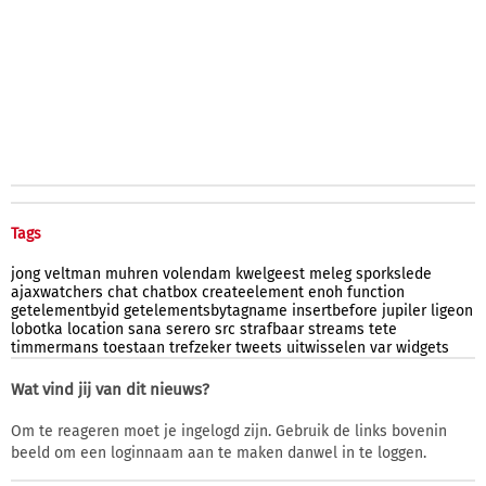
Tags
jong
veltman
muhren
volendam
kwelgeest
meleg
sporkslede
ajaxwatchers
chat
chatbox
createelement
enoh
function
getelementbyid
getelementsbytagname
insertbefore
jupiler
ligeon
lobotka
location
sana
serero
src
strafbaar
streams
tete
timmermans
toestaan
trefzeker
tweets
uitwisselen
var
widgets
Wat vind jij van dit nieuws?
Om te reageren moet je ingelogd zijn. Gebruik de links bovenin
beeld om een loginnaam aan te maken danwel in te loggen.