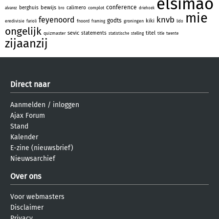
elsimao
conference
bewijs
berghuis
calimero
complot
alvarez
bro
driehoek
mie
knvb
feyenoord
godts
kiki
eredivisie
fnoord
groningen
farioli
framing
lido
ongelijk
sevic
titel
statements
quizmaster
statistische
stelling
title
twente
zijaanzij
Direct naar
Aanmelden
/
inloggen
Ajax Forum
Stand
Kalender
E-zine (nieuwsbrief)
Nieuwsarchief
Over ons
Voor webmasters
Disclaimer
Privacy